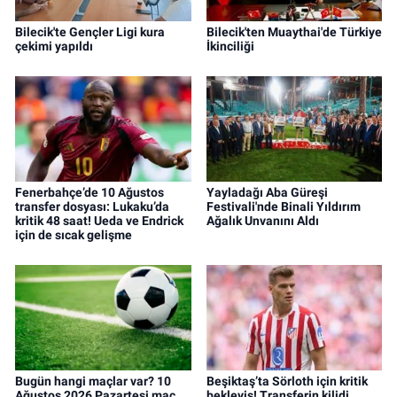
Bilecik'te Gençler Ligi kura
Bilecik'ten Muaythai'de Türkiye
çekimi yapıldı
İkinciliği
Fenerbahçe’de 10 Ağustos
Yayladağı Aba Güreşi
transfer dosyası: Lukaku’da
Festivali'nde Binali Yıldırım
kritik 48 saat! Ueda ve Endrick
Ağalık Unvanını Aldı
için de sıcak gelişme
Bugün hangi maçlar var? 10
Beşiktaş’ta Sörloth için kritik
Ağustos 2026 Pazartesi maç
bekleyiş! Transferin kilidi