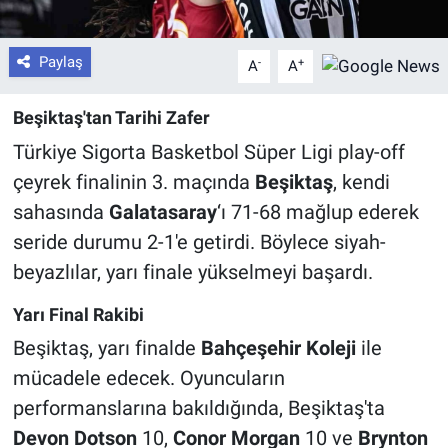
Paylaş
-
+
A
A
Beşiktaş'tan Tarihi Zafer
Türkiye Sigorta Basketbol Süper Ligi play-off
çeyrek finalinin 3. maçında
Beşiktaş
, kendi
sahasında
Galatasaray
‘ı 71-68 mağlup ederek
seride durumu 2-1'e getirdi. Böylece siyah-
beyazlılar, yarı finale yükselmeyi başardı.
Yarı Final Rakibi
Beşiktaş, yarı finalde
Bahçeşehir Koleji
ile
mücadele edecek. Oyuncuların
performanslarına bakıldığında, Beşiktaş'ta
Devon Dotson
10,
Conor Morgan
10 ve
Brynton