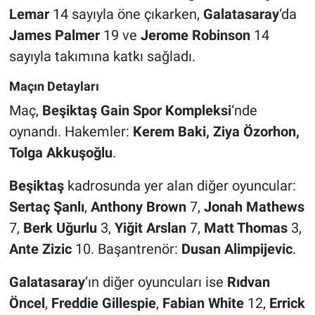
Lemar
14 sayıyla öne çıkarken,
Galatasaray
‘da
James Palmer
19 ve
Jerome Robinson
14
sayıyla takımına katkı sağladı.
Maçın Detayları
Maç,
Beşiktaş Gain Spor Kompleksi
‘nde
oynandı. Hakemler:
Kerem Baki, Ziya Özorhon,
Tolga Akkuşoğlu
.
Beşiktaş
kadrosunda yer alan diğer oyuncular:
Sertaç Şanlı
,
Anthony Brown
7,
Jonah Mathews
7,
Berk Uğurlu
3,
Yiğit Arslan
7,
Matt Thomas
3,
Ante Zizic
10. Başantrenör:
Dusan Alimpijevic
.
Galatasaray
‘ın diğer oyuncuları ise
Rıdvan
Öncel
,
Freddie Gillespie
,
Fabian White
12,
Errick