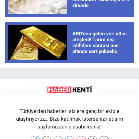
zirvede
ABD’den gelen veri altını
ateşledi! Tarım dışı
istihdam sonrası ons
altında sert yükseliş
Türkiye'den haberleri sizlere genç bir ekiple
ulaştırıyoruz... Bize katılmak isterseniz iletişim
sayfamızdan ulaşabilirsiniz.