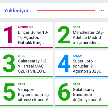
Yükleniyor...
1
2
ASTROLOJI
SPOR
Dinçer Güner 10-
Manchester City-
16 Ağustos
Atletico Madrid
Haftalık Burç
maçı nereden
Yorumları: Bu
izlenir?
3
4
Hafta 12 Burç İçin
SPOR
YAŞAM
Para, Aşk ve Karar
Galatasaray 1-2
Süper Loto
Zamanı
Villarreal MAÇ
sonuçları 9
ÖZETİ VİDEO |
Ağustos 2026:
Osimhen attı,
Kazanan
5
6
Galatasaray son
numaralar
SPOR
SPOR
provada kaybetti
Vanspor-
Galatasaray
Kayserispor maçı
transferde
şifresiz ekranda!
düğmeye bastı!
Saat kaçta, hangi
Leao olmazsa