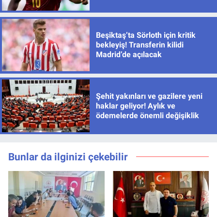
için de sıcak gelişme
Beşiktaş’ta Sörloth için kritik
bekleyiş! Transferin kilidi
Madrid’de açılacak
Şehit yakınları ve gazilere yeni
haklar geliyor! Aylık ve
ödemelerde önemli değişiklik
Bunlar da ilginizi çekebilir