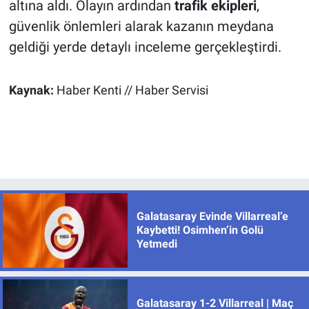
altına aldı. Olayın ardından
trafik ekipleri
,
güvenlik önlemleri alarak kazanın meydana
geldiği yerde detaylı inceleme gerçekleştirdi.
Kaynak:
Haber Kenti // Haber Servisi
Galatasaray Evinde Villarreal’e
Kaybetti! Osimhen’in Golü
Yetmedi
Galatasaray 1-2 Villarreal | Maç