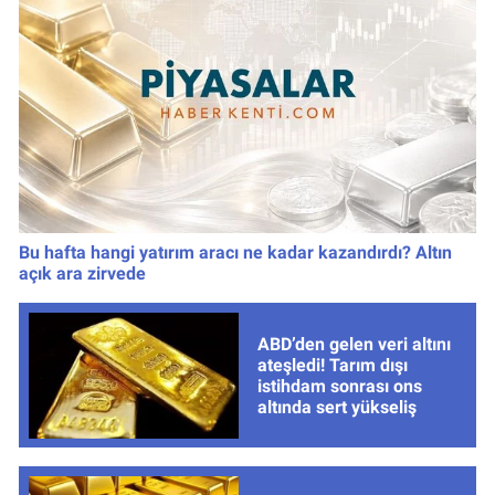
Bu hafta hangi yatırım aracı ne kadar kazandırdı? Altın
açık ara zirvede
ABD’den gelen veri altını
ateşledi! Tarım dışı
istihdam sonrası ons
altında sert yükseliş