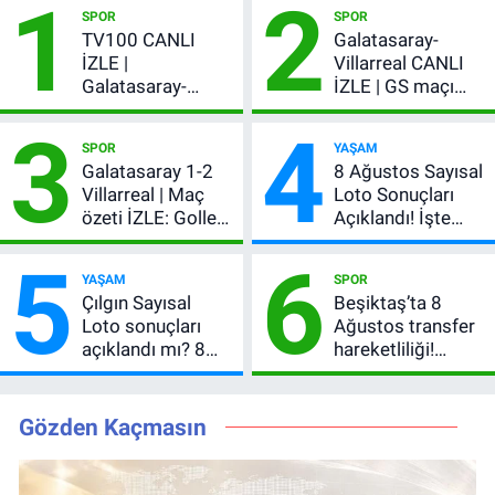
1
2
SPOR
SPOR
TV100 CANLI
Galatasaray-
İZLE |
Villarreal CANLI
Galatasaray-
İZLE | GS maçı
Villarreal maçı
hangi kanalda,
3
4
başladı! GS maçı
şifresiz mi?
SPOR
YAŞAM
şifresiz canlı yayın
Galatasaray 1-2
8 Ağustos Sayısal
Villarreal | Maç
Loto Sonuçları
özeti İZLE: Goller
Açıklandı! İşte
peş peşe geldi,
Kazandıran 6
5
6
Okan Buruk
Numara
YAŞAM
SPOR
kırmızı kart gördü!
Çılgın Sayısal
Beşiktaş’ta 8
Loto sonuçları
Ağustos transfer
açıklandı mı? 8
hareketliliği!
Ağustos 2026
Yönetim 5 bölge
kazanan
için düğmeye
numaralar
bastı
Gözden Kaçmasın