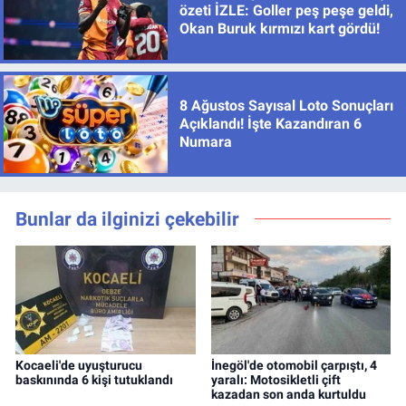
özeti İZLE: Goller peş peşe geldi,
Okan Buruk kırmızı kart gördü!
8 Ağustos Sayısal Loto Sonuçları
Açıklandı! İşte Kazandıran 6
Numara
Bunlar da ilginizi çekebilir
Kocaeli'de uyuşturucu
İnegöl'de otomobil çarpıştı, 4
baskınında 6 kişi tutuklandı
yaralı: Motosikletli çift
kazadan son anda kurtuldu