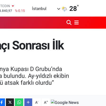
°
OLAR
28
İstanbul
7,7436
%0.18
URO
5,2510
%0.32
TERLİN
4,4811
%0.38
RAM ALTIN
660.55
%0
ı Sonrası İlk
İST100
3.779
%-14
ITCOIN
4.840,97
%-0.15
Dünya Kupası D Grubu’nda
bulundu. Ay-yıldızlı ekibin
lü atsak farklı olurdu”
-
+
A
A