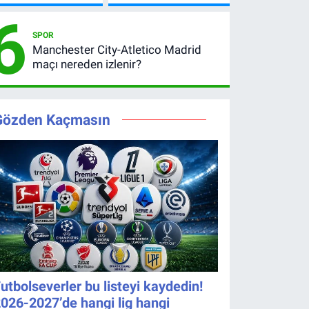
Açıklandı!
açıklandı
gördü!
6
İşte
mı? 8
Kazandıran
Ağustos
SPOR
6 Numara
2026
Manchester City-Atletico Madrid
kazanan
maçı nereden izlenir?
numaralar
Gözden Kaçmasın
utbolseverler bu listeyi kaydedin!
026-2027’de hangi lig hangi