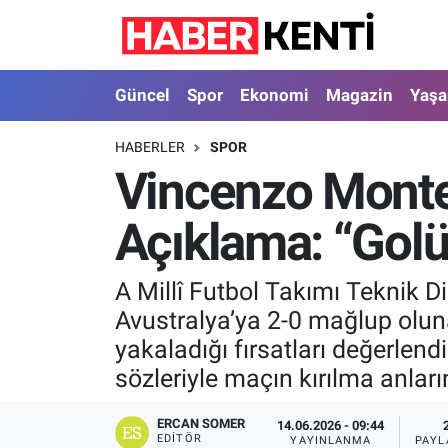
Güncel
Nöbetçi Eczaneler
Güncel
Spor
Ekonomi
Magazin
Yaş
Spor
Hava Durumu
HABERLER
SPOR
Vincenzo Montel
Ekonomi
İstanbul Namaz Vakitleri
Açıklama: “Golü
Magazin
Trafik Durumu
Yaşam
Süper Lig Puan Durumu ve Fikstür
A Millî Futbol Takımı Teknik 
Avustralya’ya 2-0 mağlup olun
Sağlık
Tüm Manşetler
yakaladığı fırsatları değerlendi
sözleriyle maçın kırılma anları
Dünya
Son Dakika Haberleri
ERCAN SOMER
14.06.2026 - 09:44
Astroloji
Haber Arşivi
EDITÖR
YAYINLANMA
PAYL