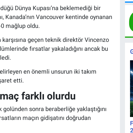
döndüğü Dünya Kupası’na beklemediği bir
ımı, Kanada’nın Vancouver kentinde oynanan
-0 mağlup oldu.
 karşısına geçen teknik direktör Vincenzo
lümlerinde fırsatlar yakaladığını ancak bu
ledi.
lirleyen en önemli unsurun iki takım
aret etti.
maç farklı olurdu
ilk golünden sonra beraberliğe yaklaştığını
rsatların maçın gidişatını doğrudan
F
2