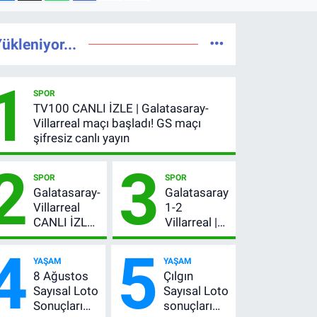
ükleniyor...
1
SPOR
TV100 CANLI İZLE | Galatasaray-
Villarreal maçı başladı! GS maçı
şifresiz canlı yayın
2
3
SPOR
SPOR
Galatasaray-
Galatasaray
Villarreal
1-2
CANLI İZLE |
Villarreal |
GS maçı
Maç özeti
4
5
hangi
İZLE: Goller
YAŞAM
YAŞAM
kanalda,
peş peşe
8 Ağustos
Çılgın
şifresiz mi?
geldi, Okan
Sayısal Loto
Sayısal Loto
Buruk
Sonuçları
sonuçları
kırmızı kart