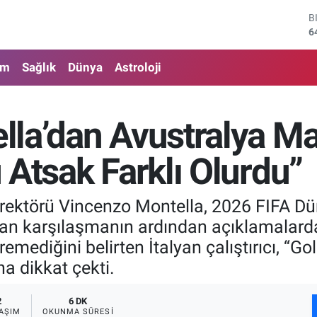
D
4
E
5
am
Sağlık
Dünya
Astroloji
S
6
G
6
la’dan Avustralya Maç
B
1
 Atsak Farklı Olurdu”
B
6
Direktörü Vincenzo Montella, 2026 FIFA 
an karşılaşmanın ardından açıklamalarda 
remediğini belirten İtalyan çalıştırıcı, “Go
na dikkat çekti.
2
6 DK
AŞIM
OKUNMA SÜRESI