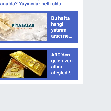
analda? Yayıncılar belli oldu
Bu hafta
hangi
yatırım
aracı ne
kadar
kazandırdı?
Altın açık
ABD’den
ara zirvede
gelen veri
altını
ateşledi!
Tarım dışı
istihdam
sonrası ons
altında sert
yükseliş