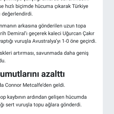
se hızlı biçimde hücuma çıkarak Türkiye
 değerlendirdi.
nmanın arkasına gönderilen uzun topa
ih Demiral’ı geçerek kaleci Uğurcan Çakır
aptığı vuruşla Avustralya’yı 1-0 öne geçirdi.
 riskleri artırması, savunmada daha geniş
du.
 umutlarını azalttı
ada Connor Metcalfe’den geldi.
ı top kaybının ardından gelişen hücumda
ğı sert vuruşla topu ağlara gönderdi.