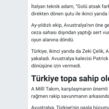
İtalyan teknik adam, “Golü atsak far
direkten dönen şutu ile ikinci yarıda 
Ay-yıldızlı ekip, Avustralya’nın öne
ceza sahası dışından yaptığı sert vu
oyun alanına döndü.
Türkiye, ikinci yarıda da Zeki Çelik,
yakaladı. Avustralya kalecisi Patrick 
dönüşüne izin vermedi.
Türkiye topa sahip o
A Millî Takım, karşılaşmanın öneml
rağmen rakip savunmanın arkasında 
Avustralya, Türkiye’nin pasla hücum