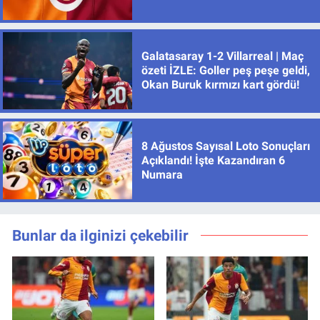
Galatasaray 1-2 Villarreal | Maç
özeti İZLE: Goller peş peşe geldi,
Okan Buruk kırmızı kart gördü!
8 Ağustos Sayısal Loto Sonuçları
Açıklandı! İşte Kazandıran 6
Numara
Bunlar da ilginizi çekebilir