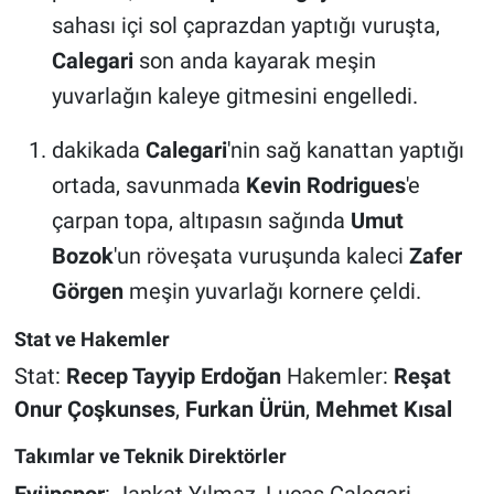
sahası içi sol çaprazdan yaptığı vuruşta,
Calegari
son anda kayarak meşin
yuvarlağın kaleye gitmesini engelledi.
dakikada
Calegari
'nin sağ kanattan yaptığı
ortada, savunmada
Kevin Rodrigues
'e
çarpan topa, altıpasın sağında
Umut
Bozok
'un röveşata vuruşunda kaleci
Zafer
Görgen
meşin yuvarlağı kornere çeldi.
Stat ve Hakemler
Stat:
Recep Tayyip Erdoğan
Hakemler:
Reşat
Onur Çoşkunses
,
Furkan Ürün
,
Mehmet Kısal
Takımlar ve Teknik Direktörler
Eyüpspor
: Jankat Yılmaz, Lucas Calegari,