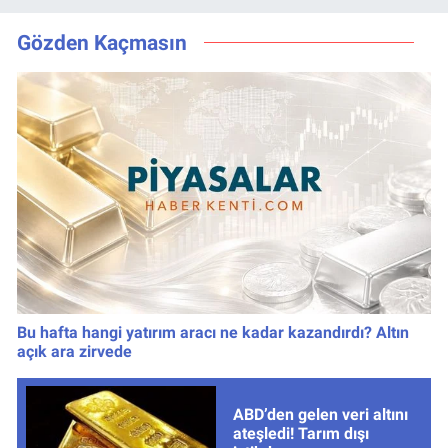
kazanan
için düğmeye
numaralar
bastı
Gözden Kaçmasın
Bu hafta hangi yatırım aracı ne kadar kazandırdı? Altın
açık ara zirvede
ABD’den gelen veri altını
ateşledi! Tarım dışı