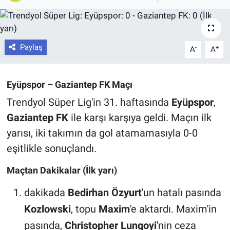
Paylaş
-
+
A
A
Eyüpspor – Gaziantep FK Maçı
Trendyol Süper Lig'in 31. haftasında
Eyüpspor
,
Gaziantep FK
ile karşı karşıya geldi. Maçın ilk
yarısı, iki takımın da gol atamamasıyla 0-0
eşitlikle sonuçlandı.
Maçtan Dakikalar (İlk yarı)
dakikada
Bedirhan Özyurt
'un hatalı pasında
Kozlowski
, topu
Maxim
'e aktardı. Maxim'in
pasında,
Christopher Lungoyi
'nin ceza