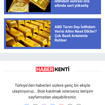
istihdam sonrası ons
altında sert yükseliş
ABD Tarım Dışı İstihdam
Verisi Altını Nasıl Etkiler?
Çok Basit Anlatımla
Rehber
Türkiye'den haberleri sizlere genç bir ekiple
ulaştırıyoruz... Bize katılmak isterseniz iletişim
sayfamızdan ulaşabilirsiniz.