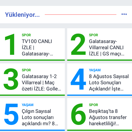
Yükleniyor...
1
2
SPOR
SPOR
TV100 CANLI
Galatasaray-
İZLE |
Villarreal CANLI
Galatasaray-
İZLE | GS maçı
Villarreal maçı
hangi kanalda,
3
4
başladı! GS maçı
şifresiz mi?
SPOR
YAŞAM
şifresiz canlı yayın
Galatasaray 1-2
8 Ağustos Sayısal
Villarreal | Maç
Loto Sonuçları
özeti İZLE: Goller
Açıklandı! İşte
peş peşe geldi,
Kazandıran 6
5
6
Okan Buruk
Numara
YAŞAM
SPOR
kırmızı kart gördü!
Çılgın Sayısal
Beşiktaş’ta 8
Loto sonuçları
Ağustos transfer
açıklandı mı? 8
hareketliliği!
Ağustos 2026
Yönetim 5 bölge