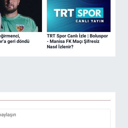
ğirmenci,
TRT Spor Canlı İzle | Boluspor
r'a geri döndü
- Manisa FK Maçı Şifresiz
Nasıl İzlenir?