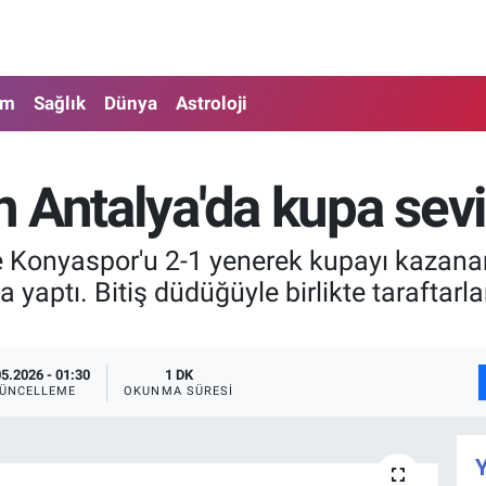
am
Sağlık
Dünya
Astroloji
 Antalya'da kupa sevi
de Konyaspor'u 2-1 yenerek kupayı kazana
yaptı. Bitiş düdüğüyle birlikte taraftarlar
05.2026 - 01:30
1 DK
ÜNCELLEME
OKUNMA SÜRESI
Y