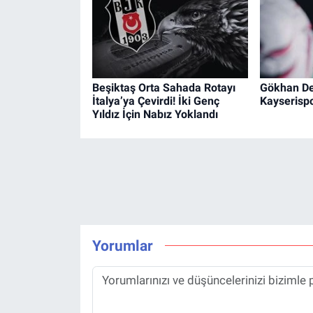
Beşiktaş Orta Sahada Rotayı
Gökhan De
İtalya’ya Çevirdi! İki Genç
Kayserispo
Yıldız İçin Nabız Yoklandı
Yorumlar