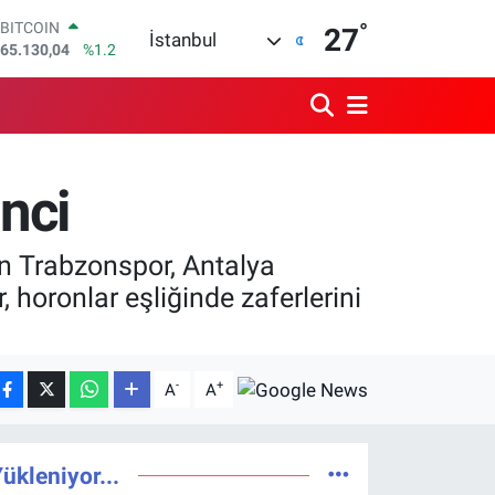
°
BITCOIN
27
İstanbul
65.130,04
%1.2
DOLAR
47,7106
%0.17
EURO
55,1652
%0.27
STERLİN
64,4046
%0.35
nci
GRAM ALTIN
6648.99
%2.59
BİST100
n Trabzonspor, Antalya
13.773
%-19
, horonlar eşliğinde zaferlerini
-
+
A
A
ükleniyor...