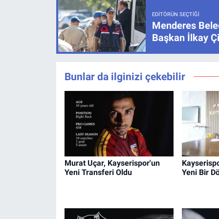
EDITÖRÜN SEÇTIĞI
Menderes Beled
Başkan İlkay Ç
Bunlar da ilginizi çekebilir
Murat Uçar, Kayserispor'un
Kayserispo
Yeni Transferi Oldu
Yeni Bir D