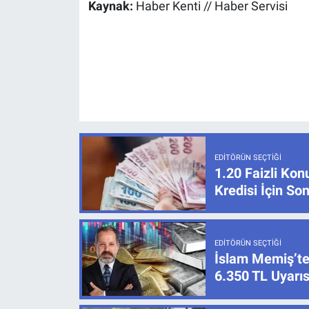
Kaynak:
Haber Kenti // Haber Servisi
EDITÖRÜN SEÇTIĞI
1.20 Faizli Kon
Kredisi İçin S
EDITÖRÜN SEÇTIĞI
İslam Memiş’te
6.350 TL Uyarıs