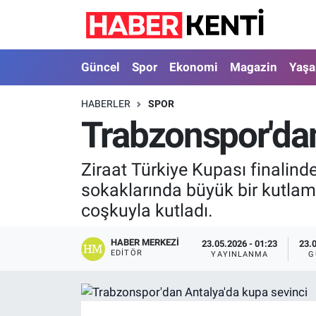
Güncel
Nöbetçi Eczaneler
Güncel
Spor
Ekonomi
Magazin
Yaş
Spor
Hava Durumu
HABERLER
SPOR
Trabzonspor'dan
Ekonomi
İstanbul Namaz Vakitleri
Magazin
Trafik Durumu
Ziraat Türkiye Kupası finalin
sokaklarında büyük bir kutlama 
Yaşam
Süper Lig Puan Durumu ve Fikstür
coşkuyla kutladı.
Sağlık
Tüm Manşetler
HABER MERKEZI
23.05.2026 - 01:23
23.
EDITÖR
YAYINLANMA
G
Dünya
Son Dakika Haberleri
Astroloji
Haber Arşivi