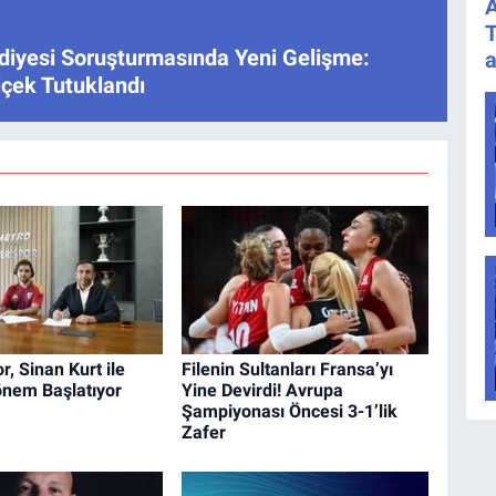
A
T
iyesi Soruşturmasında Yeni Gelişme:
a
içek Tutuklandı
r, Sinan Kurt ile
Filenin Sultanları Fransa’yı
önem Başlatıyor
Yine Devirdi! Avrupa
Şampiyonası Öncesi 3-1’lik
Zafer