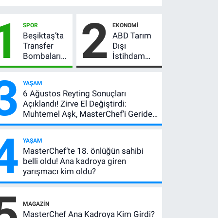
1
2
SPOR
EKONOMI
Beşiktaş’ta
ABD Tarım
Transfer
Dışı
Bombaları
İstihdam
Peş Peşe!
Verisi Altını
3
Adalı
Nasıl
YAŞAM
Vlahovic’i
Etkiler? Çok
6 Ağustos Reyting Sonuçları
Açıkladı, 5
Basit
Açıklandı! Zirve El Değiştirdi:
Yıldız Daha
Anlatımla
Muhtemel Aşk, MasterChef'i Geride
Listede
Rehber
Bıraktı
4
YAŞAM
MasterChef’te 18. önlüğün sahibi
belli oldu! Ana kadroya giren
yarışmacı kim oldu?
5
MAGAZIN
MasterChef Ana Kadroya Kim Girdi?