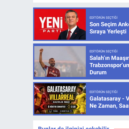
EDITÖRÜN SEÇTIĞI
Son Seçim Anke
Sıraya Yerleşti
EDITÖRÜN SEÇTIĞI
Salah’ın Maaşı
Trabzonspor’un
Durum
EDITÖRÜN SEÇTIĞI
Galatasaray - V
Ne Zaman, Saat
Bunlar da ilginizi çekebilir