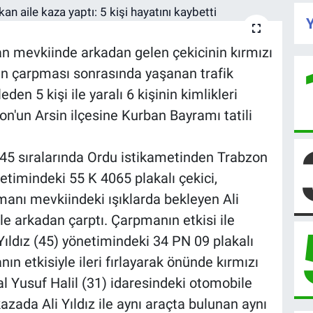
Y
an mevkiinde arkadan gelen çekicinin kırmızı
an çarpması sonrasında yaşanan trafik
en 5 kişi ile yaralı 6 kişinin kimlikleri
zon'un Arsin ilçesine Kurban Bayramı tatili
1.45 sıralarında Ordu istikametinden Trabzon
timindeki 55 K 4065 plakalı çekici,
manı mevkiindeki ışıklarda bekleyen Ali
le arkadan çarptı. Çarpmanın etkisi ile
ıldız (45) yönetimindeki 34 PN 09 plakalı
n etkisiyle ileri fırlayarak önünde kırmızı
l Yusuf Halil (31) idaresindeki otomobile
kazada Ali Yıldız ile aynı araçta bulunan aynı