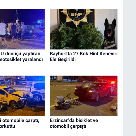
 U dönüşü yaptıran
Bayburt'ta 27 Kök Hint Keneviri
otosiklet yaralandı
Ele Geçirildi
i otomobile çarptı,
Erzincan'da bisiklet ve
orkuttu
otomobil çarpıştı