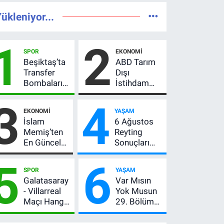
ükleniyor...
1
2
SPOR
EKONOMI
Beşiktaş’ta
ABD Tarım
Transfer
Dışı
Bombaları
İstihdam
Peş Peşe!
Verisi Altını
3
4
Adalı
Nasıl
EKONOMI
YAŞAM
Vlahovic’i
Etkiler? Çok
İslam
6 Ağustos
Açıkladı, 5
Basit
Memiş’ten
Reyting
Yıldız Daha
Anlatımla
En Güncel
Sonuçları
Listede
Rehber
Altın
Açıklandı!
5
6
Yorumu!
Zirve El
SPOR
YAŞAM
Gram Altın
Değiştirdi:
Galatasaray
Var Mısın
İçin 6.350
Muhtemel
- Villarreal
Yok Musun
TL Uyarısı,
Aşk,
Maçı Hangi
29. Bölüm
Yıl Sonu
MasterChef'i
Kanalda?
Ne Zaman?
Beklentisi
Geride
Hazırlık
Yayın Günü