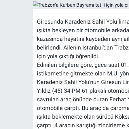
Giresun'da Karadeniz Sahil Yolu lim
ışıkta bekleyen bir otomobile arkad
kazasında hayatını kaybeden aynı ailed
belirlendi. Ailenin İstanbul'dan Trab
için yola çıktığı öğrenildi.
Edinilen bilgilere göre, gece saat 0
istikametine gitmekte olan M.U. yöne
Karadeniz Sahil Yolu'nun Giresun Li
Yıldız (45) 34 PM 61 plakalı otomobi
savrulan araç önünde duran Ferhat Y
otomobile çarptı. Bu araç da çarpmanı
ışıkta beklemekte olan sürücü Köksa
çarptı. 4 aracın karıştığı zincirleme 