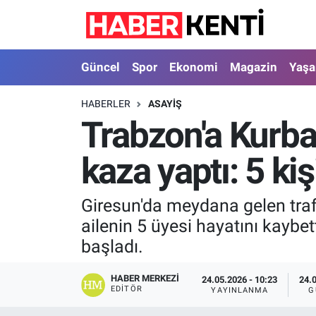
Güncel
Nöbetçi Eczaneler
Güncel
Spor
Ekonomi
Magazin
Yaş
Spor
Hava Durumu
HABERLER
ASAYIŞ
Trabzon'a Kurban
Ekonomi
İstanbul Namaz Vakitleri
kaza yaptı: 5 kiş
Magazin
Trafik Durumu
Yaşam
Süper Lig Puan Durumu ve Fikstür
Giresun'da meydana gelen trafi
ailenin 5 üyesi hayatını kaybet
Sağlık
Tüm Manşetler
başladı.
Dünya
Son Dakika Haberleri
HABER MERKEZI
24.05.2026 - 10:23
24.
EDITÖR
YAYINLANMA
G
Astroloji
Haber Arşivi