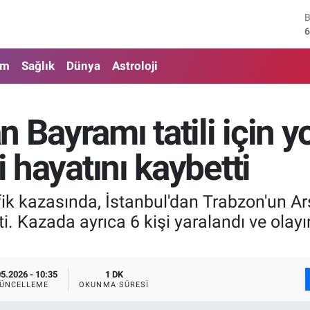
6
4
am
Sağlık
Dünya
Astroloji
5
6
 Bayramı tatili için yo
6
i hayatını kaybetti
1
k kazasında, İstanbul'dan Trabzon'un Ars
ti. Kazada ayrıca 6 kişi yaralandı ve olay
05.2026 - 10:35
1 DK
ÜNCELLEME
OKUNMA SÜRESI