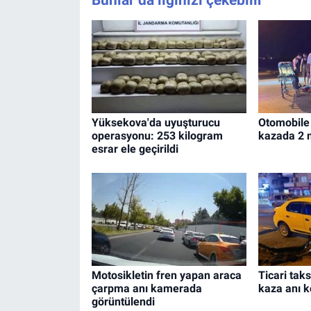
Yüksekova'da uyuşturucu
Otomobile
operasyonu: 253 kilogram
kazada 2 m
esrar ele geçirildi
Motosikletin fren yapan araca
Ticari taks
çarpma anı kamerada
kaza anı k
görüntülendi