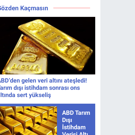
Değişmedi
Bıraktı
Maçı Ne
Değişti, Yeni
Gözden Kaçmasın
Zaman, Saat
Tarih Belli
Kaçta,
Oldu!
Nereden
İzlenir?
BD’den gelen veri altını ateşledi!
arım dışı istihdam sonrası ons
ltında sert yükseliş
ABD Tarım
Dışı
İstihdam
Verisi Altını