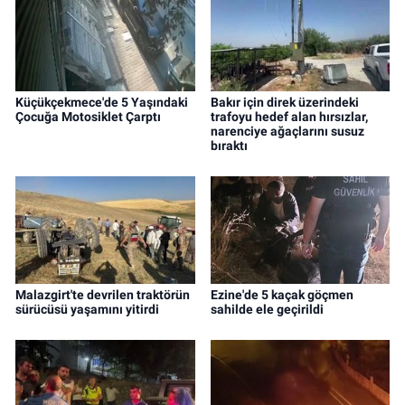
Küçükçekmece'de 5 Yaşındaki
Bakır için direk üzerindeki
Çocuğa Motosiklet Çarptı
trafoyu hedef alan hırsızlar,
narenciye ağaçlarını susuz
bıraktı
Malazgirt'te devrilen traktörün
Ezine'de 5 kaçak göçmen
sürücüsü yaşamını yitirdi
sahilde ele geçirildi