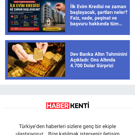
İlk Evim Kredisi ne zaman
başlayacak, şartları neler?
Faiz, vade, peşinat ve
başvuru hakkında tüm
cevaplar
Dev Banka Altın Tahminini
Açıkladı: Ons Altında
4.700 Dolar Sürprizi
Türkiye'den haberleri sizlere genç bir ekiple
ulaştırıyoruz... Bize katılmak isterseniz iletişim