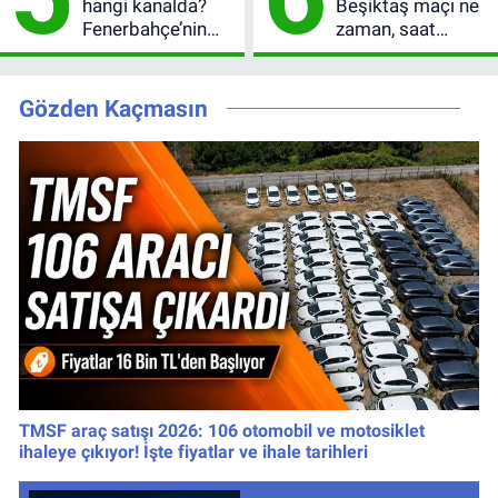
hangi kanalda?
Beşiktaş maçı ne
Fenerbahçe’nin
zaman, saat
Avrupa sınavı
kaçta? Şifresiz
şifresiz
UEFA Avrupa Ligi
yayınlanacak
3. Ön Eleme Turu
Gözden Kaçmasın
TMSF araç satışı 2026: 106 otomobil ve motosiklet
ihaleye çıkıyor! İşte fiyatlar ve ihale tarihleri