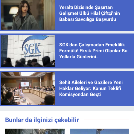
Yeraltı Dizisinde Şaşırtan
Gelişme! Ülkü Hilal Çiftçi’nin
Babası Savcılığa Başvurdu
SGK’dan Çalışmadan Emeklilik
Formülü! Eksik Primi Olanlar Bu
Yollarla Günlerini
Tamamlayabiliyor
Şehit Aileleri ve Gazilere Yeni
Haklar Geliyor: Kanun Teklifi
Komisyondan Geçti
Bunlar da ilginizi çekebilir