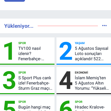
Yükleniyor...
1
2
SPOR
YAŞAM
TV100 nasıl
5 Ağustos Sayısal
izlenir?
Loto sonuçları
Fenerbahçe-
açıklandı! 522
Sturm Graz maçı
milyon TL devretti
3
4
şifresiz canlı yayın
SPOR
EKONOMI
bilgileri
S Sport Plus canlı
İslam Memiş’ten
izle! Fenerbahçe-
5 Ağustos Altın
Sturm Graz maçı
Yorumu: “Yükseliş
nasıl izlenir?
Beklentim Devam
5
6
Ediyor” Diyerek
SPOR
SPOR
Kritik Uyarıyı Yaptı
Bugün hangi maç
Hradec Kralove-