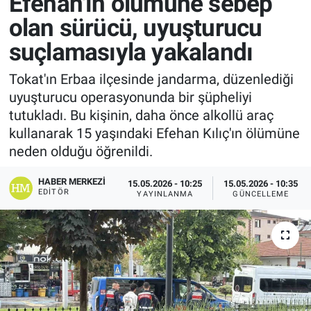
Efehan'ın ölümüne sebep
olan sürücü, uyuşturucu
suçlamasıyla yakalandı
Tokat'ın Erbaa ilçesinde jandarma, düzenlediği
uyuşturucu operasyonunda bir şüpheliyi
tutukladı. Bu kişinin, daha önce alkollü araç
kullanarak 15 yaşındaki Efehan Kılıç'ın ölümüne
neden olduğu öğrenildi.
HABER MERKEZI
15.05.2026 - 10:25
15.05.2026 - 10:35
EDITÖR
YAYINLANMA
GÜNCELLEME