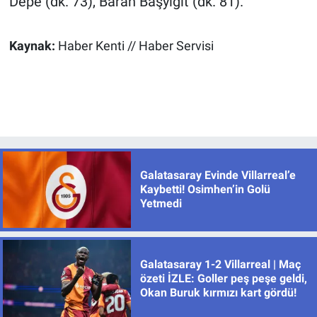
Depe (dk. 73), Baran Başyiğit (dk. 81).
Kaynak:
Haber Kenti // Haber Servisi
Galatasaray Evinde Villarreal’e
Kaybetti! Osimhen’in Golü
Yetmedi
Galatasaray 1-2 Villarreal | Maç
özeti İZLE: Goller peş peşe geldi,
Okan Buruk kırmızı kart gördü!