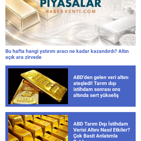
Bu hafta hangi yatırım aracı ne kadar kazandırdı? Altın
açık ara zirvede
ABD’den gelen veri altını
ateşledi! Tarım dışı
istihdam sonrası ons
altında sert yükseliş
ABD Tarım Dışı İstihdam
Verisi Altını Nasıl Etkiler?
Çok Basit Anlatımla