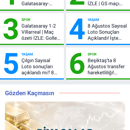
Galatasaray-
İZLE | GS maçı
Villarreal maçı
hangi kanalda,
3
4
başladı! GS maçı
şifresiz mi?
SPOR
YAŞAM
şifresiz canlı yayın
Galatasaray 1-2
8 Ağustos Sayısal
Villarreal | Maç
Loto Sonuçları
özeti İZLE: Goller
Açıklandı! İşte
peş peşe geldi,
Kazandıran 6
5
6
Okan Buruk
Numara
YAŞAM
SPOR
kırmızı kart gördü!
Çılgın Sayısal
Beşiktaş’ta 8
Loto sonuçları
Ağustos transfer
açıklandı mı? 8
hareketliliği!
Ağustos 2026
Yönetim 5 bölge
kazanan
için düğmeye
numaralar
bastı
Gözden Kaçmasın