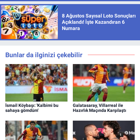
8 Ağustos Sayısal Loto Sonuçları
Açıklandı! İşte Kazandıran 6
Numara
Bunlar da ilginizi çekebilir
İsmail Köybaşı: 'Kalbimi bu
Galatasaray, Villarreal ile
sahaya gömdüm'
Hazırlık Maçında Karşılaştı