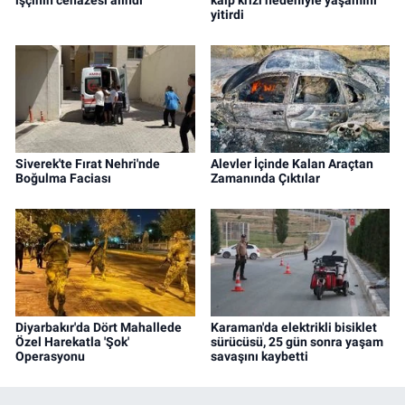
işçinin cenazesi alındı
kalp krizi nedeniyle yaşamını
yitirdi
Siverek'te Fırat Nehri'nde
Alevler İçinde Kalan Araçtan
Boğulma Faciası
Zamanında Çıktılar
Diyarbakır'da Dört Mahallede
Karaman'da elektrikli bisiklet
Özel Harekatla 'Şok'
sürücüsü, 25 gün sonra yaşam
Operasyonu
savaşını kaybetti