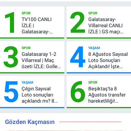
1
2
SPOR
SPOR
TV100 CANLI
Galatasaray-
İZLE |
Villarreal CANLI
Galatasaray-
İZLE | GS maçı
Villarreal maçı
hangi kanalda,
3
4
başladı! GS maçı
şifresiz mi?
SPOR
YAŞAM
şifresiz canlı yayın
Galatasaray 1-2
8 Ağustos Sayısal
Villarreal | Maç
Loto Sonuçları
özeti İZLE: Goller
Açıklandı! İşte
peş peşe geldi,
Kazandıran 6
5
6
Okan Buruk
Numara
YAŞAM
SPOR
kırmızı kart gördü!
Çılgın Sayısal
Beşiktaş’ta 8
Loto sonuçları
Ağustos transfer
açıklandı mı? 8
hareketliliği!
Ağustos 2026
Yönetim 5 bölge
kazanan
için düğmeye
numaralar
bastı
Gözden Kaçmasın