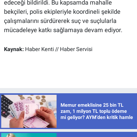
edeceği bildirildi. Bu kapsamda mahalle
bekçileri, polis ekipleriyle koordineli şekilde
çalışmalarını sürdürerek suç ve suçlularla
mücadeleye katkı sağlamaya devam ediyor.
Kaynak:
Haber Kenti // Haber Servisi
Memur emeklisine 25 bin TL
zam, 1 milyon TL toplu ödeme
mi geliyor? AYM’den kritik hamle