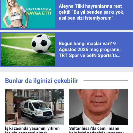
Aleyna Tilki hayranlarına rest
çekti! “Bu yıl benden şarkı yok,
asıl ben sizi istemiyorum”
Bugün hangi maçlar var? 9
Ağustos 2026 maç programı:
TRT Spor ve beIN Sports’ta
hangi maçlar yayınlanacak?
Bunlar da ilginizi çekebilir
İş kazasında yaşamını yitiren
Sultanhisar'da cami imamı