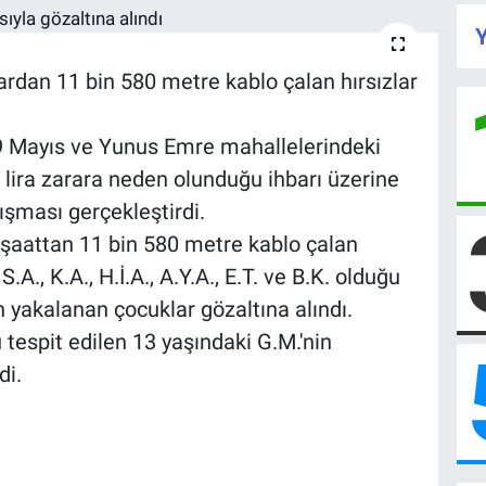
Y
lardan 11 bin 580 metre kablo çalan hırsızlar
19 Mayıs ve Yunus Emre mahallelerindeki
 lira zarara neden olunduğu ihbarı üzerine
lışması gerçekleştirdi.
 inşaattan 11 bin 580 metre kablo çalan
A., K.A., H.İ.A., A.Y.A., E.T. ve B.K. olduğu
an yakalanan çocuklar gözaltına alındı.
u tespit edilen 13 yaşındaki G.M.'nin
di.