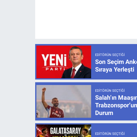
EDITÖRÜN SEÇTIĞI
Son Seçim Anke
Sıraya Yerleşti
EDITÖRÜN SEÇTIĞI
Salah’ın Maaşı
Trabzonspor’un
Durum
EDITÖRÜN SEÇTIĞI