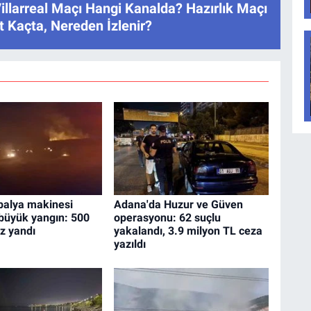
illarreal Maçı Hangi Kanalda? Hazırlık Maçı
 Kaçta, Nereden İzlenir?
balya makinesi
Adana'da Huzur ve Güven
büyük yangın: 500
operasyonu: 62 suçlu
z yandı
yakalandı, 3.9 milyon TL ceza
yazıldı