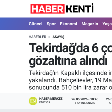
Güncel
Nöbetçi Eczaneler
Güncel
Spor
Ekonomi
Magazin
Yaş
Spor
Hava Durumu
HABERLER
ASAYIŞ
Tekirdağ'da 6 ç
Ekonomi
İstanbul Namaz Vakitleri
gözaltına alındı
Magazin
Trafik Durumu
Yaşam
Süper Lig Puan Durumu ve Fikstür
Tekirdağ'ın Kapaklı ilçesinde 
yakalandı. Bahçelievler, 19 Ma
Sağlık
Tüm Manşetler
sonucunda 510 bin lira zarar o
Dünya
Son Dakika Haberleri
HABER MERKEZI
26.05.2026 - 10:45
26.
EDITÖR
YAYINLANMA
G
Astroloji
Haber Arşivi