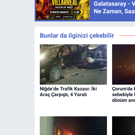
Galatasaray - V
Ne Zaman, Saat
Bunlar da ilginizi çekebilir
Niğde'de Trafik Kazası: İki
Çorum'da 
Araç Çarpıştı, 4 Yaralı
sebebiyle 
dönüm anı