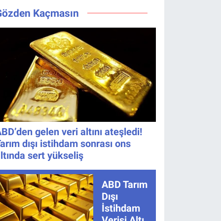
Değişmedi
Bıraktı
TRT 1 canlı
Maçı Ne
Gözden Kaçmasın
nasıl izlenir?
Zaman, Saat
Kaçta,
Nereden
İzlenir?
BD’den gelen veri altını ateşledi!
arım dışı istihdam sonrası ons
ltında sert yükseliş
ABD Tarım
Dışı
İstihdam
Verisi Altını