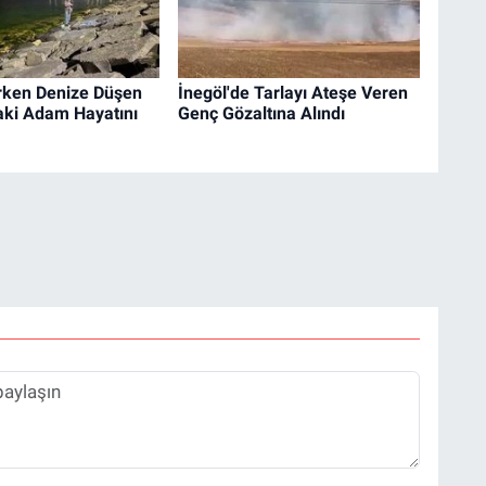
arken Denize Düşen
İnegöl'de Tarlayı Ateşe Veren
aki Adam Hayatını
Genç Gözaltına Alındı