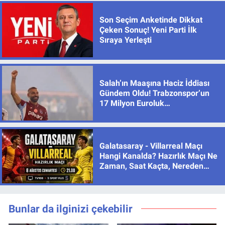
Son Seçim Anketinde Dikkat
Çeken Sonuç! Yeni Parti İlk
Sıraya Yerleşti
Salah’ın Maaşına Haciz İddiası
Gündem Oldu! Trabzonspor’un
17 Milyon Euroluk
Sözleşmesinde Son Durum
Galatasaray - Villarreal Maçı
Hangi Kanalda? Hazırlık Maçı Ne
Zaman, Saat Kaçta, Nereden
İzlenir?
Bunlar da ilginizi çekebilir