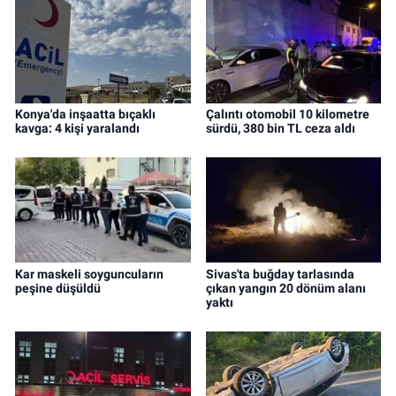
Konya'da inşaatta bıçaklı
Çalıntı otomobil 10 kilometre
kavga: 4 kişi yaralandı
sürdü, 380 bin TL ceza aldı
Kar maskeli soyguncuların
Sivas'ta buğday tarlasında
peşine düşüldü
çıkan yangın 20 dönüm alanı
yaktı