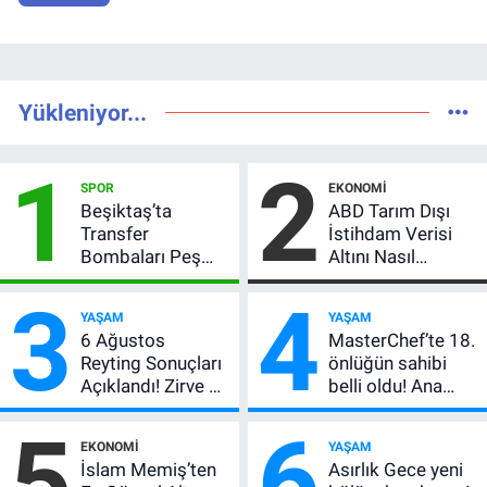
Yükleniyor...
1
2
SPOR
EKONOMI
Beşiktaş’ta
ABD Tarım Dışı
Transfer
İstihdam Verisi
Bombaları Peş
Altını Nasıl
Peşe! Adalı
Etkiler? Çok Basit
3
4
Vlahovic’i
Anlatımla Rehber
YAŞAM
YAŞAM
Açıkladı, 5 Yıldız
6 Ağustos
MasterChef’te 18.
Daha Listede
Reyting Sonuçları
önlüğün sahibi
Açıklandı! Zirve El
belli oldu! Ana
Değiştirdi:
kadroya giren
5
6
Muhtemel Aşk,
yarışmacı kim
EKONOMI
YAŞAM
MasterChef'i
oldu?
İslam Memiş’ten
Asırlık Gece yeni
Geride Bıraktı