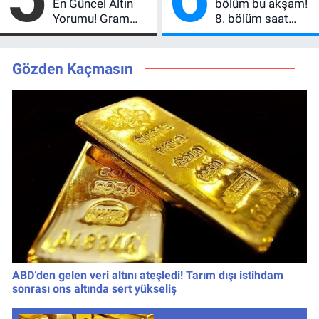
En Güncel Altın
bölüm bu akşam!
Yorumu! Gram
8. bölüm saat
Altın İçin 6.350 TL
kaçta, TRT 1 canlı
Uyarısı, Yıl Sonu
nasıl izlenir?
Beklentisi
Gözden Kaçmasın
Değişmedi
ABD’den gelen veri altını ateşledi! Tarım dışı istihdam
sonrası ons altında sert yükseliş