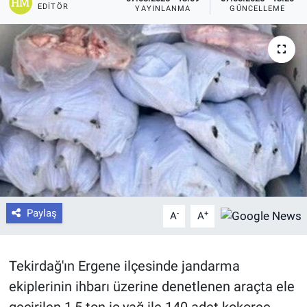
EDITÖR
YAYINLANMA
GÜNCELLEME
Paylaş
-
+
A
A
Tekirdağ'ın Ergene ilçesinde jandarma
ekiplerinin ihbarı üzerine denetlenen araçta ele