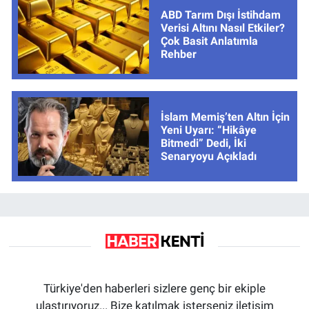
ABD Tarım Dışı İstihdam
Verisi Altını Nasıl Etkiler?
Çok Basit Anlatımla
Rehber
İslam Memiş’ten Altın İçin
Yeni Uyarı: “Hikâye
Bitmedi” Dedi, İki
Senaryoyu Açıkladı
Türkiye'den haberleri sizlere genç bir ekiple
ulaştırıyoruz... Bize katılmak isterseniz iletişim