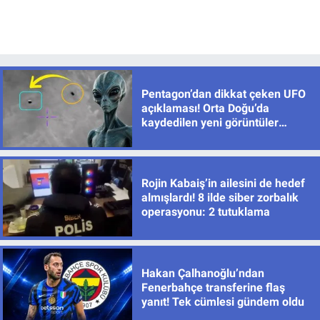
Pentagon’dan dikkat çeken UFO
açıklaması! Orta Doğu’da
kaydedilen yeni görüntüler
yayımlandı
Rojin Kabaiş’in ailesini de hedef
almışlardı! 8 ilde siber zorbalık
operasyonu: 2 tutuklama
Hakan Çalhanoğlu’ndan
Fenerbahçe transferine flaş
yanıt! Tek cümlesi gündem oldu