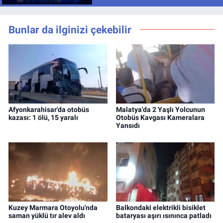
Bunlar da ilginizi çekebilir
Afyonkarahisar'da otobüs
Malatya'da 2 Yaşlı Yolcunun
kazası: 1 ölü, 15 yaralı
Otobüs Kavgası Kameralara
Yansıdı
Kuzey Marmara Otoyolu'nda
Balkondaki elektrikli bisiklet
saman yüklü tır alev aldı
bataryası aşırı ısınınca patladı