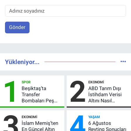
Gönder
Yükleniyor...
1
2
SPOR
EKONOMI
Beşiktaş’ta
ABD Tarım Dışı
Transfer
İstihdam Verisi
Bombaları Peş
Altını Nasıl
Peşe! Adalı
Etkiler? Çok Basit
3
4
Vlahovic’i
Anlatımla Rehber
EKONOMI
YAŞAM
Açıkladı, 5 Yıldız
İslam Memiş’ten
6 Ağustos
Daha Listede
En Güncel Altın
Reyting Sonuçları