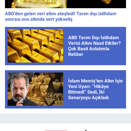
ABD’den gelen veri altını ateşledi! Tarım dışı istihdam
sonrası ons altında sert yükseliş
ABD Tarım Dışı İstihdam
Verisi Altını Nasıl Etkiler?
Çok Basit Anlatımla
Rehber
İslam Memiş’ten Altın İçin
Yeni Uyarı: “Hikâye
Bitmedi” Dedi, İki
Senaryoyu Açıkladı