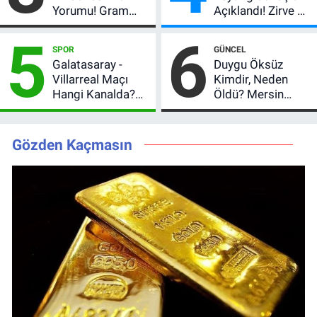
Yorumu! Gram
Açıklandı! Zirve El
Altın İçin 6.350 TL
Değiştirdi:
5
6
Uyarısı, Yıl Sonu
Muhtemel Aşk,
SPOR
GÜNCEL
Beklentisi
MasterChef'i
Galatasaray -
Duygu Öksüz
Değişmedi
Geride Bıraktı
Villarreal Maçı
Kimdir, Neden
Hangi Kanalda?
Öldü? Mersin
Hazırlık Maçı Ne
Basınının Acı
Zaman, Saat
Kaybı
Kaçta, Nereden
Gözden Kaçmasın
İzlenir?