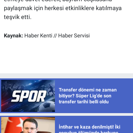
paylaşmak için herkesi etkinliklere katılmaya
teşvik etti.
Kaynak:
Haber Kenti // Haber Servisi
Transfer dönemi ne zaman
bitiyor? Süper Lig’de son
transfer tarihi belli oldu
İntihar ve kaza denilmişti! İki
çocuğun ölümünde korkunç