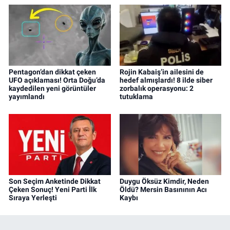
Pentagon’dan dikkat çeken
Rojin Kabaiş’in ailesini de
UFO açıklaması! Orta Doğu’da
hedef almışlardı! 8 ilde siber
kaydedilen yeni görüntüler
zorbalık operasyonu: 2
yayımlandı
tutuklama
Son Seçim Anketinde Dikkat
Duygu Öksüz Kimdir, Neden
Çeken Sonuç! Yeni Parti İlk
Öldü? Mersin Basınının Acı
Sıraya Yerleşti
Kaybı