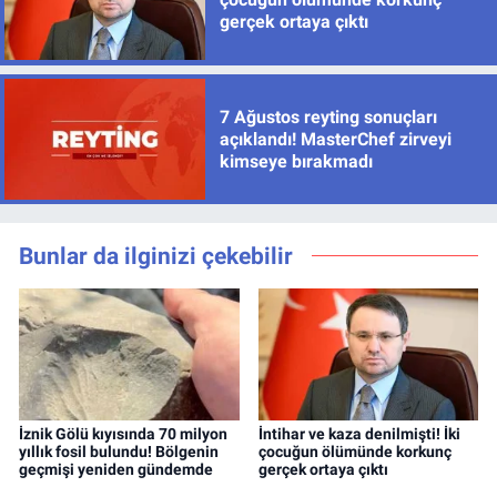
gerçek ortaya çıktı
7 Ağustos reyting sonuçları
açıklandı! MasterChef zirveyi
kimseye bırakmadı
Bunlar da ilginizi çekebilir
İznik Gölü kıyısında 70 milyon
İntihar ve kaza denilmişti! İki
yıllık fosil bulundu! Bölgenin
çocuğun ölümünde korkunç
geçmişi yeniden gündemde
gerçek ortaya çıktı