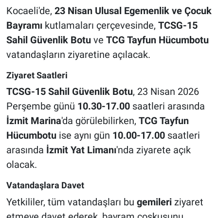
Kocaeli'de,
23 Nisan Ulusal Egemenlik ve Çocuk
Bayramı
kutlamaları çerçevesinde,
TCSG-15
Sahil Güvenlik Botu
ve
TCG Tayfun Hücumbotu
vatandaşların ziyaretine açılacak.
Ziyaret Saatleri
TCSG-15 Sahil Güvenlik Botu
, 23 Nisan 2026
Perşembe günü
10.30-17.00
saatleri arasında
İzmit Marina
'da görülebilirken,
TCG Tayfun
Hücumbotu
ise aynı gün
10.00-17.00
saatleri
arasında
İzmit Yat Limanı
'nda ziyarete açık
olacak.
Vatandaşlara Davet
Yetkililer, tüm vatandaşları bu
gemileri
ziyaret
etmeye davet ederek, bayram coşkusunu