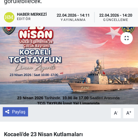
görülebilecek.
HABER MERKEZI
22.04.2026 - 14:11
22.04.2026 - 14:20
EDITÖR
YAYINLANMA
GÜNCELLEME
Paylaş
-
+
A
A
Kocaeli'de 23 Nisan Kutlamaları