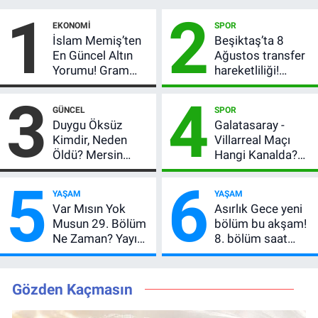
1
2
EKONOMI
SPOR
İslam Memiş’ten
Beşiktaş’ta 8
En Güncel Altın
Ağustos transfer
Yorumu! Gram
hareketliliği!
Altın İçin 6.350 TL
Yönetim 5 bölge
3
4
Uyarısı, Yıl Sonu
için düğmeye
GÜNCEL
SPOR
Beklentisi
bastı
Duygu Öksüz
Galatasaray -
Değişmedi
Kimdir, Neden
Villarreal Maçı
Öldü? Mersin
Hangi Kanalda?
Basınının Acı
Hazırlık Maçı Ne
5
6
Kaybı
Zaman, Saat
YAŞAM
YAŞAM
Kaçta, Nereden
Var Mısın Yok
Asırlık Gece yeni
İzlenir?
Musun 29. Bölüm
bölüm bu akşam!
Ne Zaman? Yayın
8. bölüm saat
Günü Değişti, Yeni
kaçta, TRT 1 canlı
Tarih Belli Oldu!
nasıl izlenir?
Gözden Kaçmasın