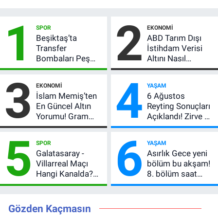
1
2
SPOR
EKONOMI
Beşiktaş’ta
ABD Tarım Dışı
Transfer
İstihdam Verisi
Bombaları Peş
Altını Nasıl
Peşe! Adalı
Etkiler? Çok Basit
3
4
Vlahovic’i
Anlatımla Rehber
EKONOMI
YAŞAM
Açıkladı, 5 Yıldız
İslam Memiş’ten
6 Ağustos
Daha Listede
En Güncel Altın
Reyting Sonuçları
Yorumu! Gram
Açıklandı! Zirve El
Altın İçin 6.350 TL
Değiştirdi:
5
6
Uyarısı, Yıl Sonu
Muhtemel Aşk,
SPOR
YAŞAM
Beklentisi
MasterChef'i
Galatasaray -
Asırlık Gece yeni
Değişmedi
Geride Bıraktı
Villarreal Maçı
bölüm bu akşam!
Hangi Kanalda?
8. bölüm saat
Hazırlık Maçı Ne
kaçta, TRT 1 canlı
Zaman, Saat
nasıl izlenir?
Kaçta, Nereden
Gözden Kaçmasın
İzlenir?