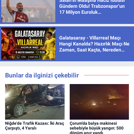
Salah’ın Maaşına Haciz İddiası
Gündem Oldu! Trabzonspor’un
17 Milyon Euroluk
Sözleşmesinde Son Durum
Galatasaray - Villarreal Maçı
Hangi Kanalda? Hazırlık Maçı Ne
Zaman, Saat Kaçta, Nereden
İzlenir?
Bunlar da ilginizi çekebilir
Niğde'de Trafik Kazası: İki Araç
Çorum'da balya makinesi
Çarpıştı, 4 Yaralı
sebebiyle büyük yangın: 500
dönüm anız yandı