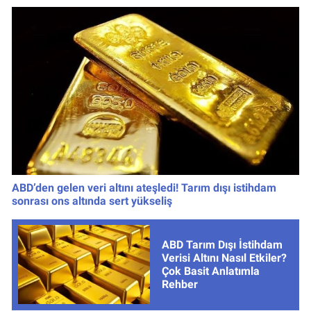
ABD’den gelen veri altını ateşledi! Tarım dışı istihdam
sonrası ons altında sert yükseliş
ABD Tarım Dışı İstihdam
Verisi Altını Nasıl Etkiler?
Çok Basit Anlatımla
Rehber