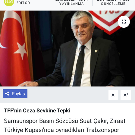
EDITÖR
YAYINLANMA
GÜNCELLEME
Paylaş
-
+
A
A
TFF'nin Ceza Sevkine Tepki
Samsunspor Basın Sözcüsü Suat Çakır, Ziraat
Türkiye Kupası'nda oynadıkları Trabzonspor