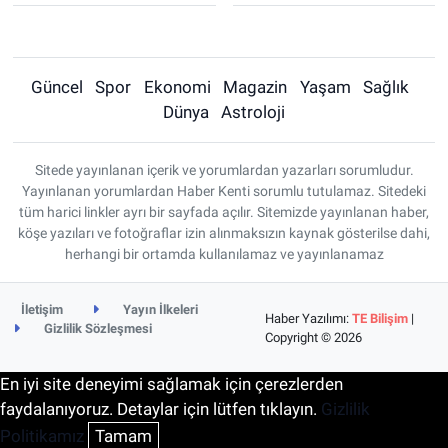
Güncel
Spor
Ekonomi
Magazin
Yaşam
Sağlık
Dünya
Astroloji
Sitede yayınlanan içerik ve yorumlardan yazarları sorumludur.
Yayınlanan yorumlardan Haber Kenti sorumlu tutulamaz. Sitedeki
tüm harici linkler ayrı bir sayfada açılır. Sitemizde yayınlanan haber,
köşe yazıları ve fotoğraflar izin alınmaksızın kaynak gösterilse dahi,
herhangi bir ortamda kullanılamaz ve yayınlanamaz
İletişim
Yayın İlkeleri
Haber Yazılımı:
TE Bilişim
|
Gizlilik Sözleşmesi
Copyright © 2026
En iyi site deneyimi sağlamak için çerezlerden
faydalanıyoruz. Detaylar için lütfen tıklayın.
Gizlilik
Politikamız
Tamam