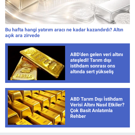
Bu hafta hangi yatırım aracı ne kadar kazandırdı? Altın
açık ara zirvede
ABD’den gelen veri altını
ateşledi! Tarım dışı
istihdam sonrası ons
altında sert yükseliş
ABD Tarım Dışı İstihdam
Verisi Altını Nasıl Etkiler?
Çok Basit Anlatımla
Rehber