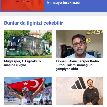
kimseye bırakmadı
Bunlar da ilginizi çekebilir
Muğlaspor, 1. Lig'deki ilk
Tavşanlı Akıncılarspor Kadın
maçına çıkıyor
Futbol Takımı namağlup
şampiyon oldu