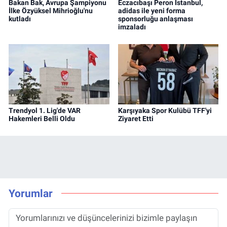
Bakan Bak, Avrupa Şampiyonu
Eczacıbaşı Peron İstanbul,
İlke Özyüksel Mihrioğlu'nu
adidas ile yeni forma
kutladı
sponsorluğu anlaşması
imzaladı
Trendyol 1. Lig'de VAR
Karşıyaka Spor Kulübü TFF'yi
Hakemleri Belli Oldu
Ziyaret Etti
Yorumlar