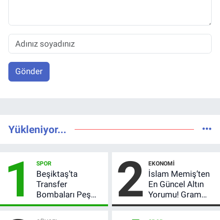
Gönder
Yükleniyor...
1
2
SPOR
EKONOMI
Beşiktaş’ta
İslam Memiş’ten
Transfer
En Güncel Altın
Bombaları Peş
Yorumu! Gram
Peşe! Adalı
Altın İçin 6.350 TL
Vlahovic’i
Uyarısı, Yıl Sonu