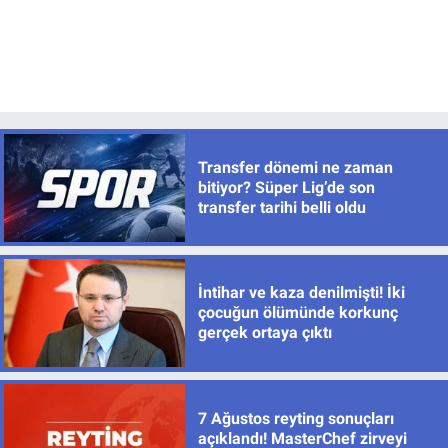
Transfer dönemi ne zaman
bitiyor? Süper Lig’de son
transfer tarihi belli oldu
İntihar ve kaza denilmişti! İki
çocuğun ölümünde korkunç
gerçek ortaya çıktı
7 Ağustos reyting sonuçları
açıklandı! MasterChef zirveyi