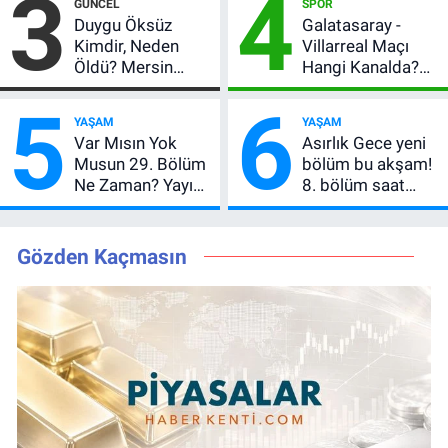
3
4
GÜNCEL
SPOR
Açıkladı, 5 Yıldız
Beklentisi
Duygu Öksüz
Galatasaray -
Daha Listede
Değişmedi
Kimdir, Neden
Villarreal Maçı
Öldü? Mersin
Hangi Kanalda?
Basınının Acı
Hazırlık Maçı Ne
5
6
Kaybı
Zaman, Saat
YAŞAM
YAŞAM
Kaçta, Nereden
Var Mısın Yok
Asırlık Gece yeni
İzlenir?
Musun 29. Bölüm
bölüm bu akşam!
Ne Zaman? Yayın
8. bölüm saat
Günü Değişti, Yeni
kaçta, TRT 1 canlı
Tarih Belli Oldu!
nasıl izlenir?
Gözden Kaçmasın