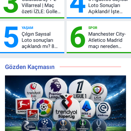
3
4
Villarreal | Maç
Loto Sonuçları
özeti İZLE: Goller
Açıklandı! İşte
peş peşe geldi,
Kazandıran 6
5
6
Okan Buruk
Numara
YAŞAM
SPOR
kırmızı kart gördü!
Çılgın Sayısal
Manchester City-
Loto sonuçları
Atletico Madrid
açıklandı mı? 8
maçı nereden
Ağustos 2026
izlenir?
kazanan
numaralar
Gözden Kaçmasın