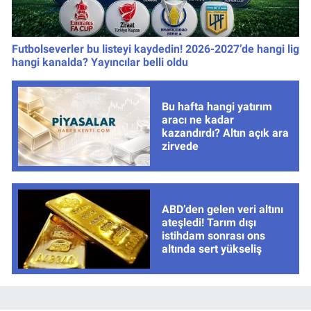
Futbolseverler bu listeyi kaydedin! 2026-2027’de hangi lig
hangi kanalda? Yayıncılar belli oldu
Bu hafta hangi yatırım
aracı ne kadar
kazandırdı? Altın açık ara
zirvede
ABD’den gelen veri altını
ateşledi! Tarım dışı
istihdam sonrası ons
altında sert yükseliş