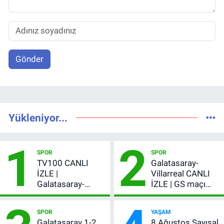
Gönder
Yükleniyor...
1
2
SPOR
SPOR
TV100 CANLI
Galatasaray-
İZLE |
Villarreal CANLI
Galatasaray-
İZLE | GS maçı
Villarreal maçı
hangi kanalda,
başladı! GS maçı
şifresiz mi?
SPOR
YAŞAM
şifresiz canlı yayın
Galatasaray 1-2
8 Ağustos Sayısal