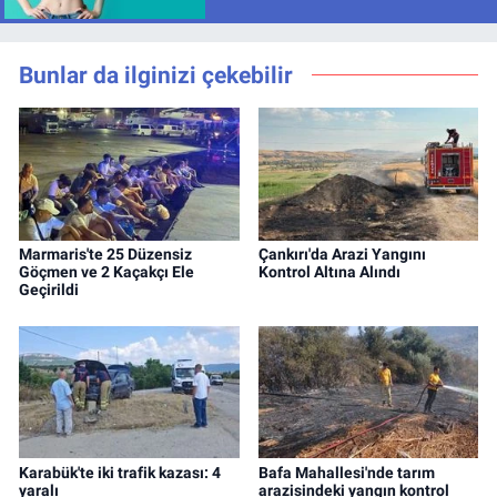
Bunlar da ilginizi çekebilir
Marmaris'te 25 Düzensiz
Çankırı'da Arazi Yangını
Göçmen ve 2 Kaçakçı Ele
Kontrol Altına Alındı
Geçirildi
Karabük'te iki trafik kazası: 4
Bafa Mahallesi'nde tarım
yaralı
arazisindeki yangın kontrol