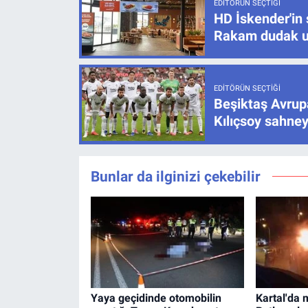
EDITÖRÜN SEÇTIĞI
HD İskender'in 
Rakam dudak u
EDITÖRÜN SEÇTIĞI
Beşiktaş Avrupa
Kılıçsoy sahney
Bunlar da ilginizi çekebilir
Yaya geçidinde otomobilin
Kartal'da 