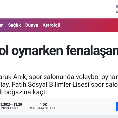
6
4
am
Sağlık
Dünya
Astroloji
5
6
bol oynarken fenalaşan
6
1
aruk Anık, spor salonunda voleybol oynam
lay, Fatih Sosyal Bilimler Lisesi spor sa
li boğazına kaçtı.
05.2026 - 13:20
1 DK
ÜNCELLEME
OKUNMA SÜRESI