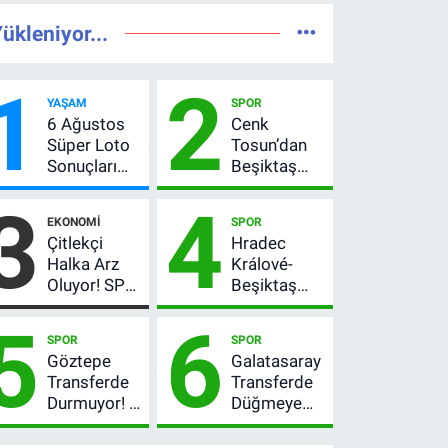
ükleniyor...
1
2
YAŞAM
SPOR
6 Ağustos
Cenk
Süper Loto
Tosun’dan
Sonuçları
Beşiktaş
Açıklandı!
açıklaması:
3
4
237 Milyon
“Ev” dedi,
EKONOMI
SPOR
TL’lik Çekiliş
asıl mesajı
Çitlekçi
Hradec
satır
Halka Arz
Králové-
arasında
Oluyor! SPK
Beşiktaş
verdi
Onayladı:
maçı hangi
5
6
Fiyatı, Lot
kanalda?
SPOR
SPOR
Sayısı ve
Şifresiz
Göztepe
Galatasaray
Talep
canlı yayın
Transferde
Transferde
Toplama
izleme
Durmuyor! 6
Düğmeye
Tarihi
rehberi
İmza
Bastı! Leao,
Sonrası Yeni
Camavinga