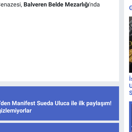
Cenazesi,
Balveren Belde Mezarlığı
'nda
İ
U
S
den Manifest Sueda Uluca ile ilk paylaşım!
gizlemiyorlar