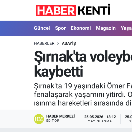
Güncel
Nöbetçi Eczaneler
Güncel
Spor
Ekonomi
Magazin
Yaş
Spor
Hava Durumu
HABERLER
ASAYIŞ
Şırnak'ta voley
Ekonomi
İstanbul Namaz Vakitleri
kaybetti
Magazin
Trafik Durumu
Yaşam
Süper Lig Puan Durumu ve Fikstür
Şırnak'ta 19 yaşındaki Ömer F
fenalaşarak yaşamını yitirdi. O
Sağlık
Tüm Manşetler
ısınma hareketleri sırasında di
Dünya
Son Dakika Haberleri
HABER MERKEZI
25.05.2026 - 13:12
25.
EDITÖR
YAYINLANMA
G
Astroloji
Haber Arşivi