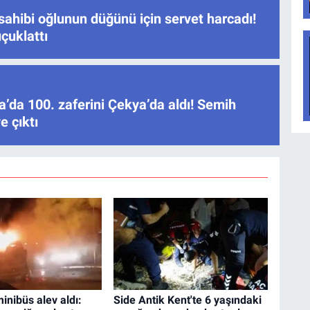
sahibi oğlunun düğünü için servet harcadı!
çuklattı
’da 100. zaferini Çekya’da aldı! Semih
e çıktı
minibüs alev aldı:
Side Antik Kent'te 6 yaşındaki