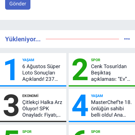
Gönder
Yükleniyor...
1
2
YAŞAM
SPOR
6 Ağustos Süper
Cenk Tosun’dan
Loto Sonuçları
Beşiktaş
Açıklandı! 237
açıklaması: “Ev”
Milyon TL’lik
dedi, asıl mesajı
3
4
Çekiliş
satır arasında
EKONOMI
YAŞAM
verdi
Çitlekçi Halka Arz
MasterChef’te 18.
Oluyor! SPK
önlüğün sahibi
Onayladı: Fiyatı,
belli oldu! Ana
Lot Sayısı ve
kadroya giren
Talep Toplama
yarışmacı kim
SPOR
SPOR
Tarihi
oldu?