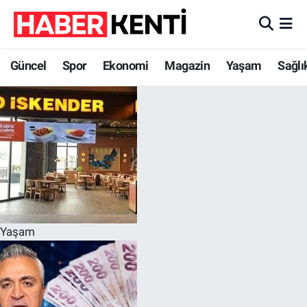
Güncel
Nöbetçi Eczaneler
Güncel
Spor
Ekonomi
Magazin
Yaşam
Sağlı
Spor
Hava Durumu
Ekonomi
İstanbul Namaz Vakitleri
Magazin
Trafik Durumu
Yaşam
Süper Lig Puan Durumu ve Fikstür
Sağlık
Tüm Manşetler
Yaşam
Dünya
Son Dakika Haberleri
Astroloji
Haber Arşivi