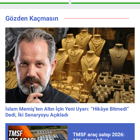
Sonrası Yeni
Leao, Camavinga
Hedefler Belli
ve Pavard’da Son
Oldu
Durum
Gözden Kaçmasın
İslam Memiş’ten Altın İçin Yeni Uyarı: “Hikâye Bitmedi”
Dedi, İki Senaryoyu Açıkladı
TMSF araç satışı 2026: