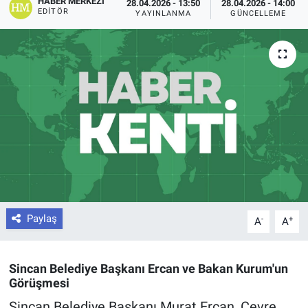
HABER MERKEZI
28.04.2026 - 13:50
28.04.2026 - 14:00
EDITÖR
YAYINLANMA
GÜNCELLEME
Paylaş
-
+
A
A
Sincan Belediye Başkanı Ercan ve Bakan Kurum'un
Görüşmesi
Sincan Belediye Başkanı Murat Ercan, Çevre,