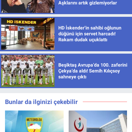
Aşklarını artık gizlemiyorlar
HD İskender'in sahibi oğlunun
düğünü için servet harcadı!
Rakam dudak uçuklattı
Beşiktaş Avrupa’da 100. zaferini
Çekya’da aldı! Semih Kılıçsoy
sahneye çıktı
Bunlar da ilginizi çekebilir