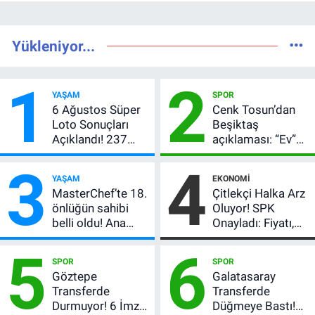
Yükleniyor...
1
2
YAŞAM
SPOR
6 Ağustos Süper
Cenk Tosun’dan
Loto Sonuçları
Beşiktaş
Açıklandı! 237
açıklaması: “Ev”
Milyon TL’lik
dedi, asıl mesajı
3
4
Çekiliş
satır arasında
YAŞAM
EKONOMI
verdi
MasterChef’te 18.
Çitlekçi Halka Arz
önlüğün sahibi
Oluyor! SPK
belli oldu! Ana
Onayladı: Fiyatı,
kadroya giren
Lot Sayısı ve
5
6
yarışmacı kim
Talep Toplama
SPOR
SPOR
oldu?
Tarihi
Göztepe
Galatasaray
Transferde
Transferde
Durmuyor! 6 İmza
Düğmeye Bastı!