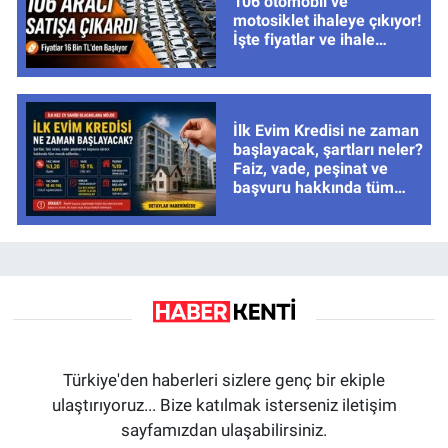
106 otomobil ve
motosiklet ihaleye çıkıyor!
İşte fiyatlar ve ihale
tarihleri
İlk Evim Kredisi ne zaman
başlayacak, şartları neler?
Faiz, vade, peşinat ve
başvuru hakkında tüm
cevaplar
Türkiye'den haberleri sizlere genç bir ekiple
ulaştırıyoruz... Bize katılmak isterseniz iletişim
sayfamızdan ulaşabilirsiniz.