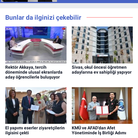
Bunlar da ilginizi çekebilir
Rektör Akkaya, tercih
Sivas, okul öncesi öğretmen
döneminde ulusal ekranlarda
adaylarına ev sahipliği yapıyor
aday öğrencilerle buluşuyor
El yapımı eserler ziyaretçilerin
KMÜ ve AFAD'dan Afet
ilgisini çekti
Yönetiminde İş Birliği Adımı