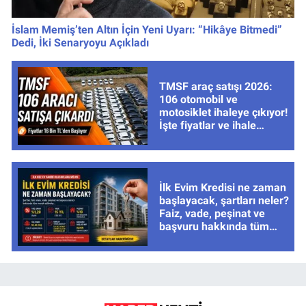
İslam Memiş’ten Altın İçin Yeni Uyarı: “Hikâye Bitmedi”
Dedi, İki Senaryoyu Açıkladı
TMSF araç satışı 2026:
106 otomobil ve
motosiklet ihaleye çıkıyor!
İşte fiyatlar ve ihale
tarihleri
İlk Evim Kredisi ne zaman
başlayacak, şartları neler?
Faiz, vade, peşinat ve
başvuru hakkında tüm
cevaplar