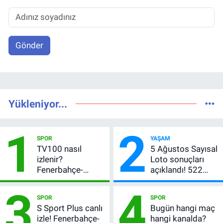
Gönder
Yükleniyor...
1
2
SPOR
YAŞAM
TV100 nasıl
5 Ağustos Sayısal
izlenir?
Loto sonuçları
Fenerbahçe-
açıklandı! 522
Sturm Graz maçı
milyon TL devretti
3
4
şifresiz canlı yayın
SPOR
SPOR
bilgileri
S Sport Plus canlı
Bugün hangi maç
izle! Fenerbahçe-
hangi kanalda?