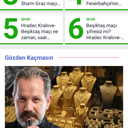
Sturm Graz maçı
Fenerbahçe’nin
nasıl izlenir?
Avrupa sınavı
5
6
şifresiz
SPOR
SPOR
yayınlanacak
Hradec Kralove-
Beşiktaş maçı
Beşiktaş maçı ne
şifresiz mi?
zaman, saat
Hradec Kralove-
kaçta? Şifresiz
Beşiktaş hangi
UEFA Avrupa Ligi
kanalda, saat
3. Ön Eleme Turu
kaçta?
Gözden Kaçmasın