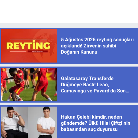
5 Ağustos 2026 reyting sonuçları
açıklandı! Zirvenin sahibi
Doğanın Kanunu
Galatasaray Transferde
Düğmeye Bastı! Leao,
Camavinga ve Pavard’da Son
Durum
Hakan Çelebi kimdir, neden
gündemde? Ülkü Hilal Çiftçi’nin
babasından suç duyurusu