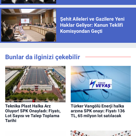
Şehit Aileleri ve Gazilere Yeni
Haklar Geliyor: Kanun Teklifi
Komisyondan Geçti
Bunlar da ilginizi çekebilir
Teknika Plast Halka Arz
Türker Vangölü Enerji halka
Oluyor! SPK Onayladı: Fiyatı,
arzına SPK onayı: Fiyatı 136
Lot Sayısı ve Talep Toplama
TL, 65 milyon lot satılacak
Tarihi