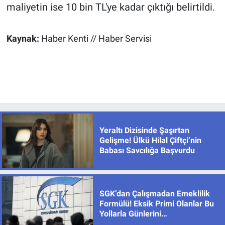
maliyetin ise 10 bin TL'ye kadar çıktığı belirtildi.
Kaynak:
Haber Kenti // Haber Servisi
Yeraltı Dizisinde Şaşırtan
Gelişme! Ülkü Hilal Çiftçi’nin
Babası Savcılığa Başvurdu
SGK’dan Çalışmadan Emeklilik
Formülü! Eksik Primi Olanlar Bu
Yollarla Günlerini
Tamamlayabiliyor