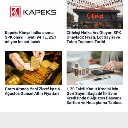
Kapeks Kimya halka arzına
Çitlekçi Halka Arz Oluyor! SPK
SPK onayı: Fiyatı 94 TL, 25,1
Onayladı: Fiyatı, Lot Sayısı ve
milyon lot satılacak
Talep Toplama Tarihi
Gram Altında Yeni Zirve! İşte 6
1.20 Faizli Konut Kredisi İçin
Ağustos Güncel Altın Fiyatları
Geri Sayım Başladı! İlk Evim
Kredisinde 6 Ağustos Başvuru
Şartları ve Hesaplama Tablosu