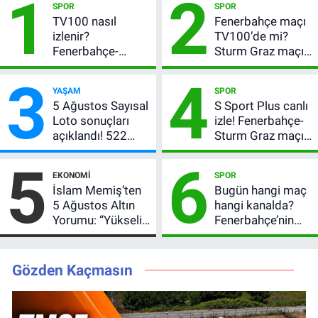
1
2
SPOR
SPOR
TV100 nasıl
Fenerbahçe maçı
izlenir?
TV100’de mi?
Fenerbahçe-
Sturm Graz maçı
Sturm Graz maçı
hangi kanalda,
3
4
şifresiz canlı yayın
saat kaçta?
YAŞAM
SPOR
bilgileri
5 Ağustos Sayısal
S Sport Plus canlı
Loto sonuçları
izle! Fenerbahçe-
açıklandı! 522
Sturm Graz maçı
milyon TL devretti
nasıl izlenir?
5
6
EKONOMI
SPOR
İslam Memiş’ten
Bugün hangi maç
5 Ağustos Altın
hangi kanalda?
Yorumu: “Yükseliş
Fenerbahçe’nin
Beklentim Devam
Avrupa sınavı
Ediyor” Diyerek
şifresiz
Kritik Uyarıyı Yaptı
yayınlanacak
Gözden Kaçmasın