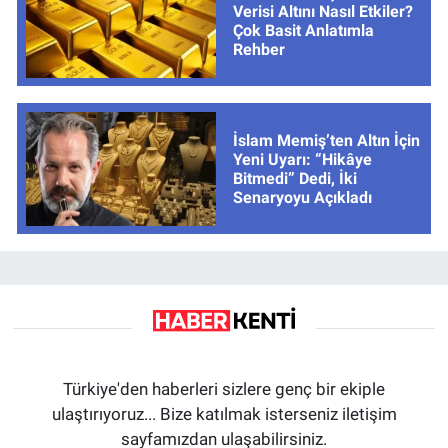
Verisi Altını Nasıl Etkiler?
Çok Basit Anlatımla
Rehber
İslam Memiş’ten Altın İçin
Yeni Uyarı: “Hikâye
Bitmedi” Dedi, İki
Senaryoyu Açıkladı
Türkiye'den haberleri sizlere genç bir ekiple
ulaştırıyoruz... Bize katılmak isterseniz iletişim
sayfamızdan ulaşabilirsiniz.