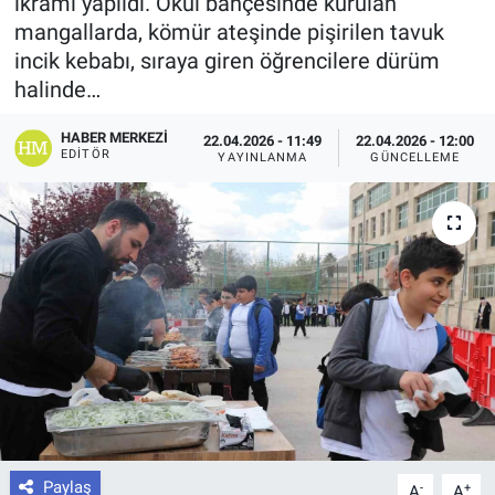
ikramı yapıldı. Okul bahçesinde kurulan
mangallarda, kömür ateşinde pişirilen tavuk
incik kebabı, sıraya giren öğrencilere dürüm
halinde…
HABER MERKEZI
22.04.2026 - 11:49
22.04.2026 - 12:00
EDITÖR
YAYINLANMA
GÜNCELLEME
Paylaş
-
+
A
A