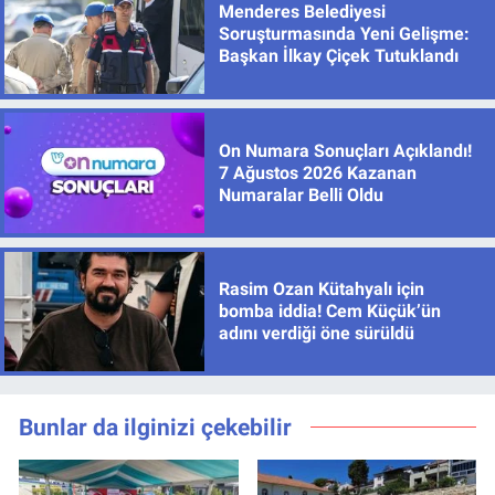
Menderes Belediyesi
Soruşturmasında Yeni Gelişme:
Başkan İlkay Çiçek Tutuklandı
On Numara Sonuçları Açıklandı!
7 Ağustos 2026 Kazanan
Numaralar Belli Oldu
Rasim Ozan Kütahyalı için
bomba iddia! Cem Küçük’ün
adını verdiği öne sürüldü
Bunlar da ilginizi çekebilir