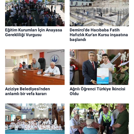
Eğitim Kurumları İçin Anayasa
Demirci'de Hacıbaba Fatih
Gerekliliği Vurgusu
Hafızlık Kur'an Kursu inşaatına
başlandı
Aziziye Belediyesi'nden
Ağrılı Öğrenci Türkiye İkincisi
anlamlı bir vefa kararı
Oldu