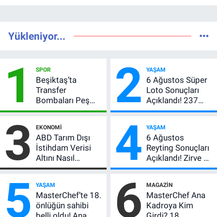
Yükleniyor...
1
2
SPOR
YAŞAM
Beşiktaş’ta
6 Ağustos Süper
Transfer
Loto Sonuçları
Bombaları Peş
Açıklandı! 237
Peşe! Adalı
Milyon TL’lik
3
4
Vlahovic’i
Çekiliş
EKONOMI
YAŞAM
Açıkladı, 5 Yıldız
ABD Tarım Dışı
6 Ağustos
Daha Listede
İstihdam Verisi
Reyting Sonuçları
Altını Nasıl
Açıklandı! Zirve El
Etkiler? Çok Basit
Değiştirdi:
5
6
Anlatımla Rehber
Muhtemel Aşk,
YAŞAM
MAGAZIN
MasterChef'i
MasterChef’te 18.
MasterChef Ana
Geride Bıraktı
önlüğün sahibi
Kadroya Kim
belli oldu! Ana
Girdi? 18.