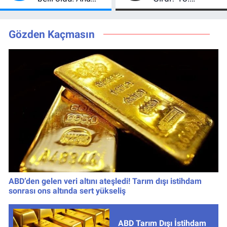
kadroya giren
Önlüğün Sahibi
yarışmacı kim
Belli Oldu!
oldu?
Gözden Kaçmasın
ABD’den gelen veri altını ateşledi! Tarım dışı istihdam
sonrası ons altında sert yükseliş
ABD Tarım Dışı İstihdam