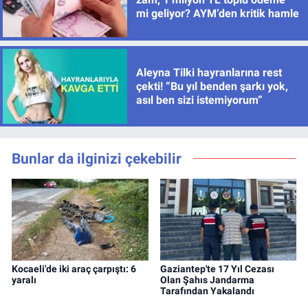
mi geliyor? AYM’den kritik hamle
Aleyna Tilki hayranlarına rest
çekti! “Bu yıl benden şarkı yok,
asıl ben sizi istemiyorum”
Bunlar da ilginizi çekebilir
Kocaeli'de iki araç çarpıştı: 6
Gaziantep'te 17 Yıl Cezası
yaralı
Olan Şahıs Jandarma
Tarafından Yakalandı