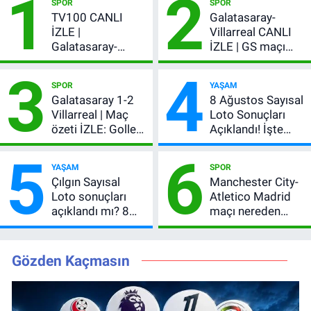
1
2
SPOR
SPOR
TV100 CANLI
Galatasaray-
İZLE |
Villarreal CANLI
Galatasaray-
İZLE | GS maçı
Villarreal maçı
hangi kanalda,
3
4
başladı! GS maçı
şifresiz mi?
SPOR
YAŞAM
şifresiz canlı yayın
Galatasaray 1-2
8 Ağustos Sayısal
Villarreal | Maç
Loto Sonuçları
özeti İZLE: Goller
Açıklandı! İşte
peş peşe geldi,
Kazandıran 6
5
6
Okan Buruk
Numara
YAŞAM
SPOR
kırmızı kart gördü!
Çılgın Sayısal
Manchester City-
Loto sonuçları
Atletico Madrid
açıklandı mı? 8
maçı nereden
Ağustos 2026
izlenir?
kazanan
numaralar
Gözden Kaçmasın