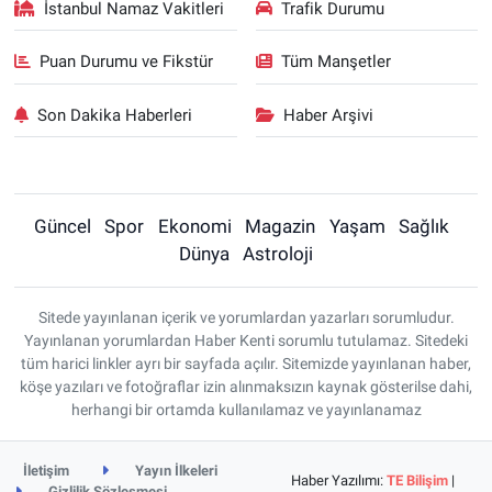
İstanbul Namaz Vakitleri
Trafik Durumu
Puan Durumu ve Fikstür
Tüm Manşetler
Son Dakika Haberleri
Haber Arşivi
Güncel
Spor
Ekonomi
Magazin
Yaşam
Sağlık
Dünya
Astroloji
Sitede yayınlanan içerik ve yorumlardan yazarları sorumludur.
Yayınlanan yorumlardan Haber Kenti sorumlu tutulamaz. Sitedeki
tüm harici linkler ayrı bir sayfada açılır. Sitemizde yayınlanan haber,
köşe yazıları ve fotoğraflar izin alınmaksızın kaynak gösterilse dahi,
herhangi bir ortamda kullanılamaz ve yayınlanamaz
İletişim
Yayın İlkeleri
Haber Yazılımı:
TE Bilişim
|
Gizlilik Sözleşmesi