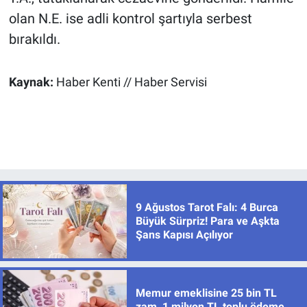
olan N.E. ise adli kontrol şartıyla serbest
bırakıldı.
Kaynak:
Haber Kenti // Haber Servisi
9 Ağustos Tarot Falı: 4 Burca
Büyük Sürpriz! Para ve Aşkta
Şans Kapısı Açılıyor
Memur emeklisine 25 bin TL
zam, 1 milyon TL toplu ödeme