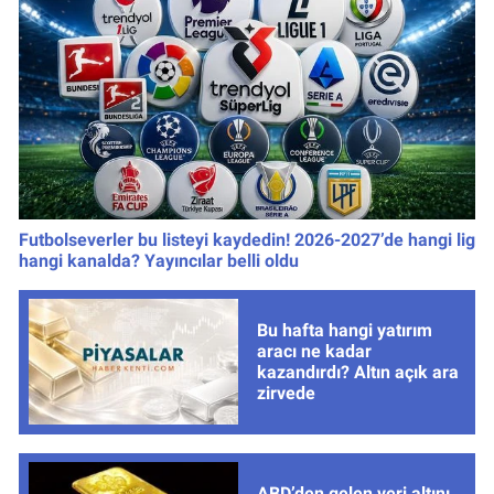
Futbolseverler bu listeyi kaydedin! 2026-2027’de hangi lig
hangi kanalda? Yayıncılar belli oldu
Bu hafta hangi yatırım
aracı ne kadar
kazandırdı? Altın açık ara
zirvede
ABD’den gelen veri altını