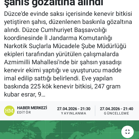
şahıs gözaltına alındı
Düzce'de evinde saksı içerisinde kenevir bitkisi
yetiştiren şahıs, düzenlenen baskınla gözaltına
alındı. Düzce Cumhuriyet Başsavcılığı
koordinesinde İl Jandarma Komutanlığı
Narkotik Suçlarla Mücadele Şube Müdürlüğü
ekipleri tarafından yürütülen çalışmalarda
Azmimilli Mahallesi'nde bir şahsın yasadışı
kenevir ekimi yaptığı ve uyuşturucu madde
imal edilip sattığı belirlendi. Eve yapılan
baskında 225 kök kenevir bitkisi, 247 gram
kubar esrar, 9…
HABER MERKEZI
27.04.2026 - 21:30
27.04.2026 - 21:40
EDITÖR
YAYINLANMA
GÜNCELLEME