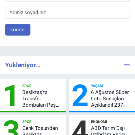
Gönder
Yükleniyor...
1
2
SPOR
YAŞAM
Beşiktaş’ta
6 Ağustos Süper
Transfer
Loto Sonuçları
Bombaları Peş
Açıklandı! 237
Peşe! Adalı
Milyon TL’lik
3
4
Vlahovic’i
Çekiliş
SPOR
EKONOMI
Açıkladı, 5 Yıldız
Cenk Tosun’dan
ABD Tarım Dışı
Daha Listede
Beşiktaş
İstihdam Verisi