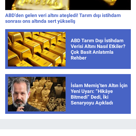
ABD’den gelen veri altını ateşledi! Tarım dışı istihdam
sonrası ons altında sert yükseliş
ABD Tarım Dışı İstihdam
Verisi Altını Nasıl Etkiler?
Çok Basit Anlatımla
Rehber
İslam Memiş’ten Altın İçin
Yeni Uyarı: “Hikâye
Bitmedi” Dedi, İki
Senaryoyu Açıkladı