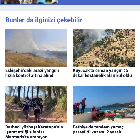
Bunlar da ilginizi çekebilir
Eskişehir'deki arazi yangını
Kuyucak'ta orman yangını: 5
hızla kontrol altına alındı
dekar kestanelik alan kül oldu
Darbeci yüzbaşı Karatepe'nin
Fethiye'de tandem yamaç
işaret ettiği silahlar
paraşütü kazası: 2 yaralı
Marmaris'te aranıyor