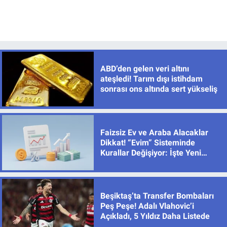
ABD’den gelen veri altını
ateşledi! Tarım dışı istihdam
sonrası ons altında sert yükseliş
Faizsiz Ev ve Araba Alacaklar
Dikkat! “Evim” Sisteminde
Kurallar Değişiyor: İşte Yeni
Limitler
Beşiktaş’ta Transfer Bombaları
Peş Peşe! Adalı Vlahovic’i
Açıkladı, 5 Yıldız Daha Listede