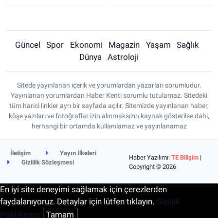
Güncel
Spor
Ekonomi
Magazin
Yaşam
Sağlık
Dünya
Astroloji
Sitede yayınlanan içerik ve yorumlardan yazarları sorumludur.
Yayınlanan yorumlardan Haber Kenti sorumlu tutulamaz. Sitedeki
tüm harici linkler ayrı bir sayfada açılır. Sitemizde yayınlanan haber,
köşe yazıları ve fotoğraflar izin alınmaksızın kaynak gösterilse dahi,
herhangi bir ortamda kullanılamaz ve yayınlanamaz
İletişim
Yayın İlkeleri
Haber Yazılımı:
TE Bilişim
|
Gizlilik Sözleşmesi
Copyright © 2026
En iyi site deneyimi sağlamak için çerezlerden
faydalanıyoruz. Detaylar için lütfen tıklayın.
Gizlilik
Politikamız
Tamam