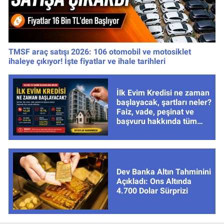
TMSF araç satışı 2026: 106 otomobil ve motosiklet
ihaleye çıkıyor! İşte fiyatlar ve ihale tarihleri
İlk Evim Kredisi ne zaman
başlayacak, şartları neler?
Faiz, vade, peşinat ve
başvuru hakkında tüm
cevaplar
Dev Banka Altın Tahminini
Açıkladı: Ons Altında
4.700 Dolar Sürprizi