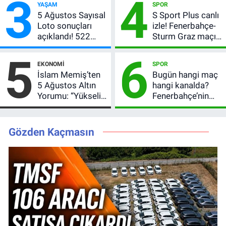
3
4
YAŞAM
SPOR
bilgileri
5 Ağustos Sayısal
S Sport Plus canlı
Loto sonuçları
izle! Fenerbahçe-
açıklandı! 522
Sturm Graz maçı
milyon TL devretti
nasıl izlenir?
5
6
EKONOMI
SPOR
İslam Memiş’ten
Bugün hangi maç
5 Ağustos Altın
hangi kanalda?
Yorumu: “Yükseliş
Fenerbahçe’nin
Beklentim Devam
Avrupa sınavı
Ediyor” Diyerek
şifresiz
Kritik Uyarıyı Yaptı
yayınlanacak
Gözden Kaçmasın