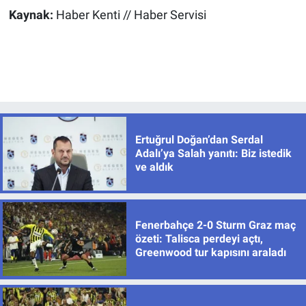
Kaynak:
Haber Kenti // Haber Servisi
Ertuğrul Doğan’dan Serdal
Adalı’ya Salah yanıtı: Biz istedik
ve aldık
Fenerbahçe 2-0 Sturm Graz maç
özeti: Talisca perdeyi açtı,
Greenwood tur kapısını araladı