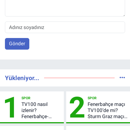
Gönder
Yükleniyor...
1
2
SPOR
SPOR
TV100 nasıl
Fenerbahçe maçı
izlenir?
TV100’de mi?
Fenerbahçe-
Sturm Graz maçı
Sturm Graz maçı
hangi kanalda,
şifresiz canlı yayın
saat kaçta?