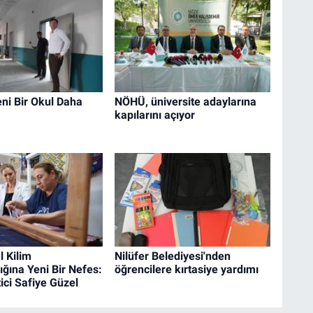
eni Bir Okul Daha
NÖHÜ, üniversite adaylarına
kapılarını açıyor
 Kilim
Nilüfer Belediyesi'nden
ğına Yeni Bir Nefes:
öğrencilere kırtasiye yardımı
ici Safiye Güzel