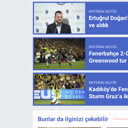
EDITÖRÜN SEÇTIĞI
Ertuğrul Doğan’
ve aldık
EDITÖRÜN SEÇTIĞI
Fenerbahçe 2-0 
Greenwood tur k
EDITÖRÜN SEÇTIĞI
Kadıköy’de Fen
Sturm Graz’a ik
Bunlar da ilginizi çekebilir