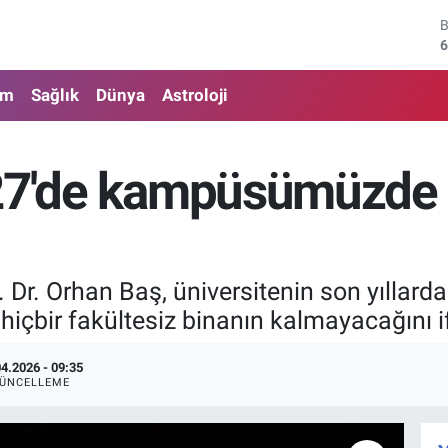
6
4
am
Sağlık
Dünya
Astroloji
5
6
27'de kampüsümüzde f
6
1
 Dr. Orhan Baş, üniversitenin son yıllarda
 hiçbir fakültesiz binanın kalmayacağını if
04.2026 - 09:35
ÜNCELLEME