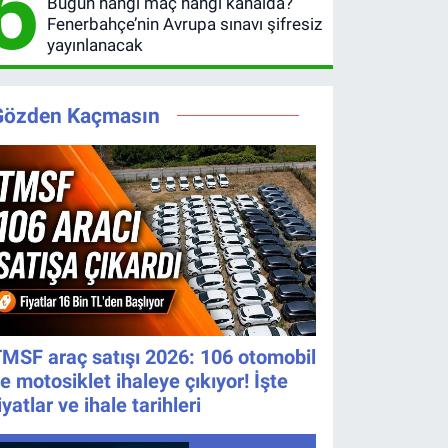
6
Bugün hangi maç hangi kanalda?
Fenerbahçe’nin Avrupa sınavı şifresiz
yayınlanacak
Gözden Kaçmasın
MSF araç satışı 2026: 106 otomobil
e motosiklet ihaleye çıkıyor! İşte
iyatlar ve ihale tarihleri