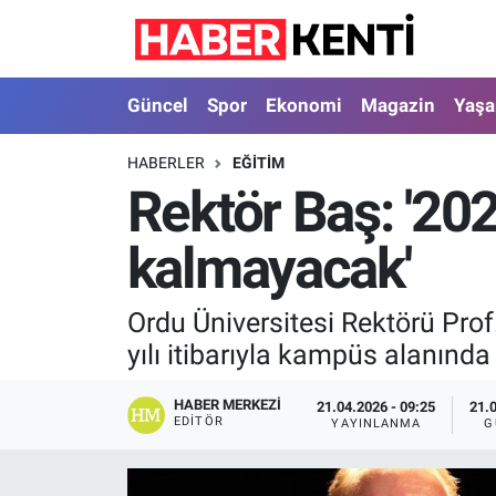
Güncel
Nöbetçi Eczaneler
Güncel
Spor
Ekonomi
Magazin
Yaş
Spor
Hava Durumu
HABERLER
EĞITIM
Rektör Baş: '20
Ekonomi
İstanbul Namaz Vakitleri
kalmayacak'
Magazin
Trafik Durumu
Yaşam
Süper Lig Puan Durumu ve Fikstür
Ordu Üniversitesi Rektörü Prof.
yılı itibarıyla kampüs alanında
Sağlık
Tüm Manşetler
HABER MERKEZI
21.04.2026 - 09:25
21.
Dünya
Son Dakika Haberleri
EDITÖR
YAYINLANMA
G
Astroloji
Haber Arşivi