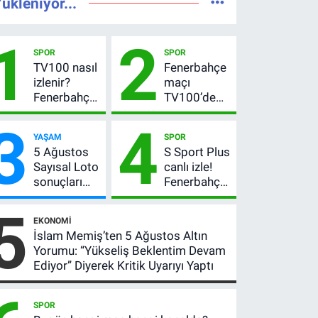
ükleniyor...
1
2
SPOR
SPOR
TV100 nasıl
Fenerbahçe
izlenir?
maçı
Fenerbahçe-
TV100’de
Sturm Graz
mi? Sturm
3
4
maçı
Graz maçı
YAŞAM
SPOR
şifresiz
hangi
5 Ağustos
S Sport Plus
canlı yayın
kanalda,
Sayısal Loto
canlı izle!
bilgileri
saat kaçta?
sonuçları
Fenerbahçe-
açıklandı!
Sturm Graz
5
522 milyon
maçı nasıl
EKONOMI
TL devretti
izlenir?
İslam Memiş’ten 5 Ağustos Altın
Yorumu: “Yükseliş Beklentim Devam
Ediyor” Diyerek Kritik Uyarıyı Yaptı
SPOR