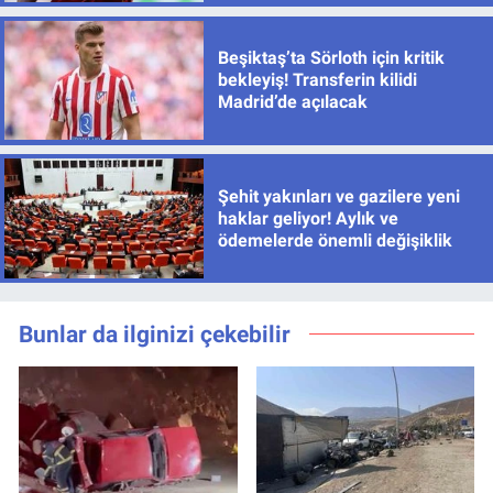
Beşiktaş’ta Sörloth için kritik
bekleyiş! Transferin kilidi
Madrid’de açılacak
Şehit yakınları ve gazilere yeni
haklar geliyor! Aylık ve
ödemelerde önemli değişiklik
Bunlar da ilginizi çekebilir