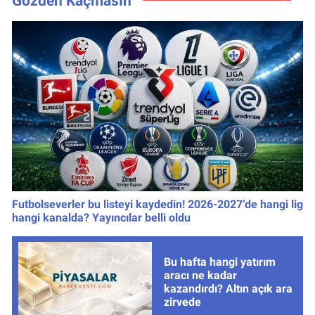
Gözden Kaçmasın
saha birden
listede
Futbolseverler bu listeyi kaydedin! 2026-2027’de hangi lig
hangi kanalda? Yayıncılar belli oldu
Bu hafta hangi yatırım
aracı ne kadar
kazandırdı? Altın açık ara
zirvede