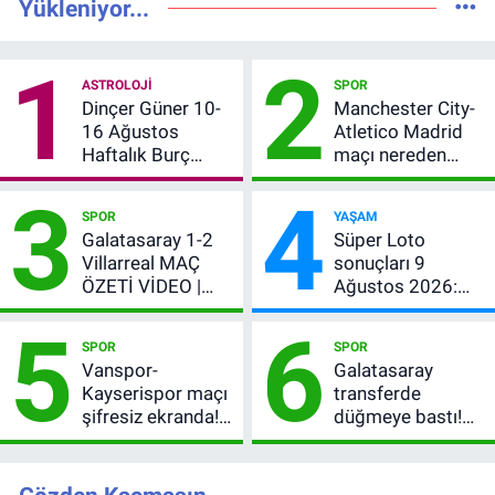
Yükleniyor...
1
2
ASTROLOJI
SPOR
Dinçer Güner 10-
Manchester City-
16 Ağustos
Atletico Madrid
Haftalık Burç
maçı nereden
Yorumları: Bu
izlenir?
3
4
Hafta 12 Burç İçin
SPOR
YAŞAM
Para, Aşk ve Karar
Galatasaray 1-2
Süper Loto
Zamanı
Villarreal MAÇ
sonuçları 9
ÖZETİ VİDEO |
Ağustos 2026:
Osimhen attı,
Kazanan
5
6
Galatasaray son
numaralar
SPOR
SPOR
provada kaybetti
Vanspor-
Galatasaray
Kayserispor maçı
transferde
şifresiz ekranda!
düğmeye bastı!
Saat kaçta, hangi
Leao olmazsa
kanalda? Canlı
Premier Lig yıldızı
yayın belli oldu
geliyor: 4 orta