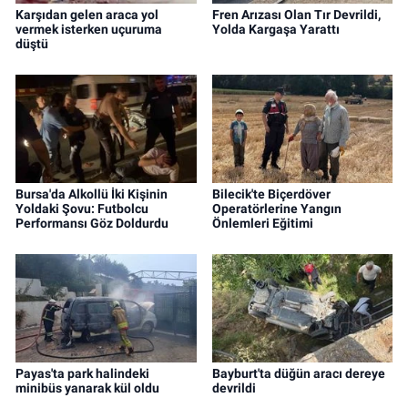
Karşıdan gelen araca yol
Fren Arızası Olan Tır Devrildi,
vermek isterken uçuruma
Yolda Kargaşa Yarattı
düştü
Bursa'da Alkollü İki Kişinin
Bilecik'te Biçerdöver
Yoldaki Şovu: Futbolcu
Operatörlerine Yangın
Performansı Göz Doldurdu
Önlemleri Eğitimi
Payas'ta park halindeki
Bayburt'ta düğün aracı dereye
minibüs yanarak kül oldu
devrildi