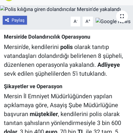
Paylaş
-
+
A
A
Mersin'de Dolandırıcılık Operasyonu
Mersin'de, kendilerini
polis
olarak tanıtıp
vatandaşları dolandırdığı belirlenen 8 şüpheli,
düzenlenen operasyonla yakalandı.
Adliyeye
sevk edilen şüphelilerden 5'i tutuklandı.
Şikayetler ve Operasyon
Mersin İl Emniyet Müdürlüğünden yapılan
açıklamaya göre, Asayiş Şube Müdürlüğüne
başvuran
müştekiler
, kendilerini polis olarak
tanıtan şahısların yönlendirmesiyle 3 bin 600
dolar
, 3 bin 400
euro
, 70 bin
TL
ile 32 tam, 5