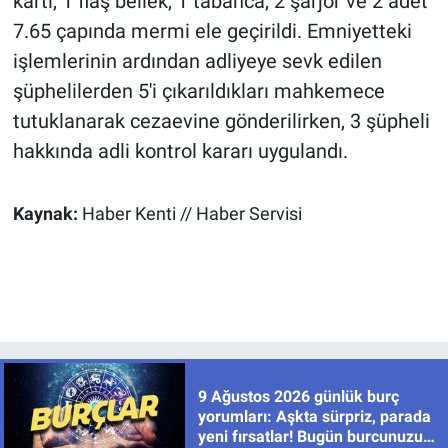
kartı, 1 flaş bellek, 1 tabanca, 2 şarjör ve 2 adet
7.65 çapında mermi ele geçirildi. Emniyetteki
işlemlerinin ardından adliyeye sevk edilen
şüphelilerden 5'i çıkarıldıkları mahkemece
tutuklanarak cezaevine gönderilirken, 3 şüpheli
hakkında adli kontrol kararı uygulandı.
Kaynak:
Haber Kenti // Haber Servisi
9 Ağustos 2026 günlük burç
yorumları: Aşkta sürpriz, parada
yeni fırsatlar! Bugün burcunuzu