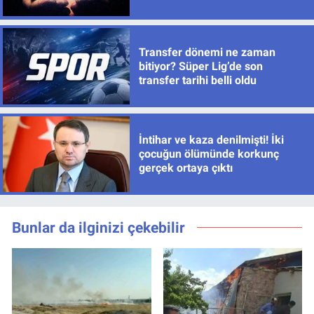
neler bekliyor?
Transfer dönemi ne zaman
bitiyor? Süper Lig’de son
transfer tarihi belli oldu
İntihar ve kaza denilmişti! İki
çocuğun ölümünde korkunç
gerçek ortaya çıktı
Bunlar da ilginizi çekebilir