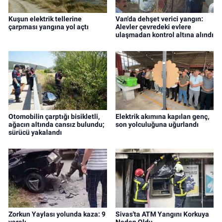
Kuşun elektrik tellerine
Van'da dehşet verici yangın:
çarpması yangına yol açtı
Alevler çevredeki evlere
ulaşmadan kontrol altına alındı
Otomobilin çarptığı bisikletli,
Elektrik akımına kapılan genç,
ağacın altında cansız bulundu;
son yolculuğuna uğurlandı
sürücü yakalandı
Zorkun Yaylası yolunda kaza: 9
Sivas'ta ATM Yangını Korkuya
yaralı
Neden Oldu