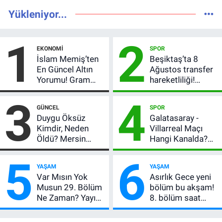
Yükleniyor...
1
2
EKONOMI
SPOR
İslam Memiş’ten
Beşiktaş’ta 8
En Güncel Altın
Ağustos transfer
Yorumu! Gram
hareketliliği!
Altın İçin 6.350 TL
Yönetim 5 bölge
3
4
Uyarısı, Yıl Sonu
için düğmeye
GÜNCEL
SPOR
Beklentisi
bastı
Duygu Öksüz
Galatasaray -
Değişmedi
Kimdir, Neden
Villarreal Maçı
Öldü? Mersin
Hangi Kanalda?
Basınının Acı
Hazırlık Maçı Ne
5
6
Kaybı
Zaman, Saat
YAŞAM
YAŞAM
Kaçta, Nereden
Var Mısın Yok
Asırlık Gece yeni
İzlenir?
Musun 29. Bölüm
bölüm bu akşam!
Ne Zaman? Yayın
8. bölüm saat
Günü Değişti, Yeni
kaçta, TRT 1 canlı
Tarih Belli Oldu!
nasıl izlenir?