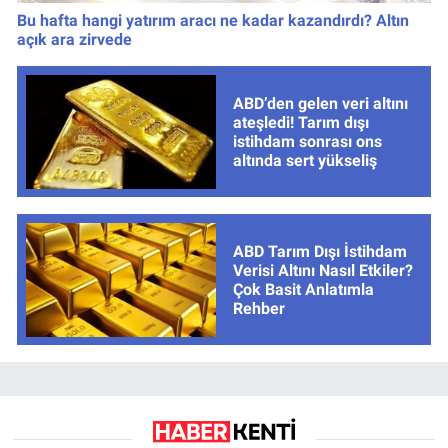
Bu hafta hangi yatırım aracı ne kadar kazandırdı? Altın
açık ara zirvede
ABD’den gelen veri altını
ateşledi! Tarım dışı
istihdam sonrası ons
altında sert yükseliş
ABD Tarım Dışı İstihdam
Verisi Altını Nasıl Etkiler?
Çok Basit Anlatımla
Rehber