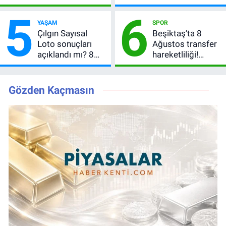
peş peşe geldi,
Kazandıran 6
5
6
Okan Buruk
Numara
YAŞAM
SPOR
kırmızı kart gördü!
Çılgın Sayısal
Beşiktaş’ta 8
Loto sonuçları
Ağustos transfer
açıklandı mı? 8
hareketliliği!
Ağustos 2026
Yönetim 5 bölge
kazanan
için düğmeye
numaralar
bastı
Gözden Kaçmasın