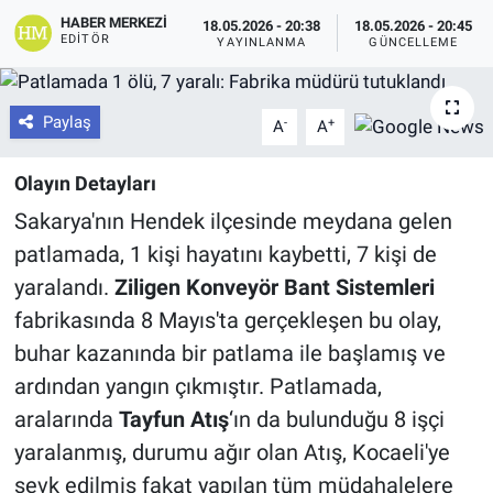
HABER MERKEZI
18.05.2026 - 20:38
18.05.2026 - 20:45
EDITÖR
YAYINLANMA
GÜNCELLEME
Paylaş
-
+
A
A
Olayın Detayları
Sakarya'nın Hendek ilçesinde meydana gelen
patlamada, 1 kişi hayatını kaybetti, 7 kişi de
yaralandı.
Ziligen Konveyör Bant Sistemleri
fabrikasında 8 Mayıs'ta gerçekleşen bu olay,
buhar kazanında bir patlama ile başlamış ve
ardından yangın çıkmıştır. Patlamada,
aralarında
Tayfun Atış
‘ın da bulunduğu 8 işçi
yaralanmış, durumu ağır olan Atış, Kocaeli'ye
sevk edilmiş fakat yapılan tüm müdahalelere