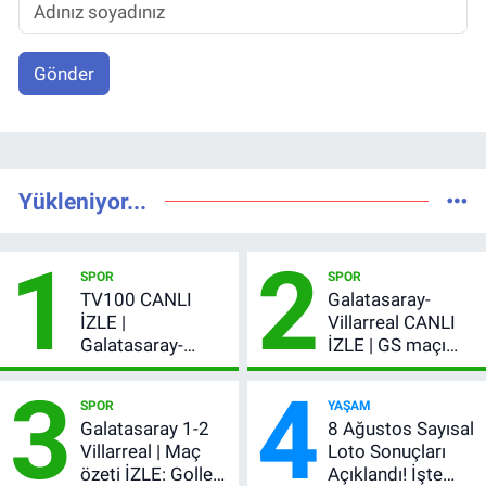
Gönder
Yükleniyor...
1
2
SPOR
SPOR
TV100 CANLI
Galatasaray-
İZLE |
Villarreal CANLI
Galatasaray-
İZLE | GS maçı
Villarreal maçı
hangi kanalda,
3
4
başladı! GS maçı
şifresiz mi?
SPOR
YAŞAM
şifresiz canlı yayın
Galatasaray 1-2
8 Ağustos Sayısal
Villarreal | Maç
Loto Sonuçları
özeti İZLE: Goller
Açıklandı! İşte