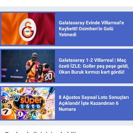
Galatasaray Evinde Villarreal’e
Kaybetti! Osimhen’in Golü
Yetmedi
Galatasaray 1-2 Villarreal | Maç
özeti İZLE: Goller peş peşe geldi,
Okan Buruk kırmızı kart gördü!
8 Ağustos Sayısal Loto Sonuçları
Açıklandı! İşte Kazandıran 6
Numara