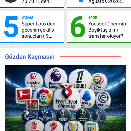
73,70 TL’den
Ağustos 2026:
CITAS için talep
Kazanan
5
6
başladı: Kaç lot
numaralar
YAŞAM
SPOR
düşer?
Süper Loto dün
Youssef Chermiti
gecenin çekiliş
Beşiktaş’a mı
sonuçları ( 9
transfer oluyor?
Ağustos 2026 ) 6
bilen çıkmadı,
büyük ikramiye
Gözden Kaçmasın
devretti