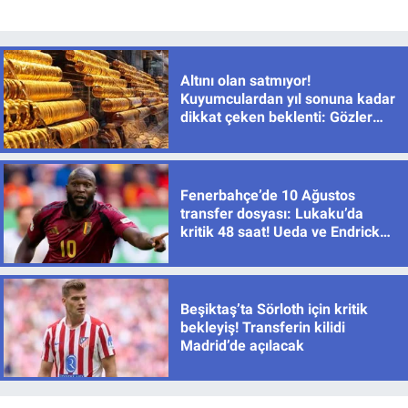
Altını olan satmıyor!
Kuyumculardan yıl sonuna kadar
dikkat çeken beklenti: Gözler
yeniden 8 bin TL seviyesinde
Fenerbahçe’de 10 Ağustos
transfer dosyası: Lukaku’da
kritik 48 saat! Ueda ve Endrick
için de sıcak gelişme
Beşiktaş’ta Sörloth için kritik
bekleyiş! Transferin kilidi
Madrid’de açılacak