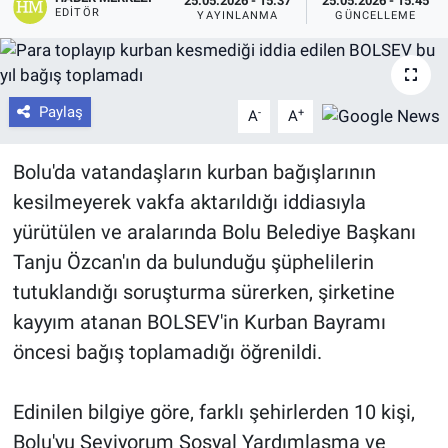
25.05.2026 - 15:37
25.05.2026 - 15:45
EDITÖR
YAYINLANMA
GÜNCELLEME
Paylaş
-
+
A
A
Bolu'da vatandaşların kurban bağışlarının
kesilmeyerek vakfa aktarıldığı iddiasıyla
yürütülen ve aralarında Bolu Belediye Başkanı
Tanju Özcan'ın da bulunduğu şüphelilerin
tutuklandığı soruşturma sürerken, şirketine
kayyım atanan BOLSEV'in Kurban Bayramı
öncesi bağış toplamadığı öğrenildi.
Edinilen bilgiye göre, farklı şehirlerden 10 kişi,
Bolu'yu Seviyorum Sosyal Yardımlaşma ve