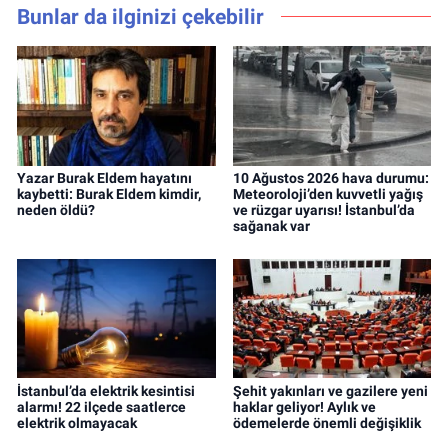
Bunlar da ilginizi çekebilir
Yazar Burak Eldem hayatını
10 Ağustos 2026 hava durumu:
kaybetti: Burak Eldem kimdir,
Meteoroloji’den kuvvetli yağış
neden öldü?
ve rüzgar uyarısı! İstanbul’da
sağanak var
İstanbul’da elektrik kesintisi
Şehit yakınları ve gazilere yeni
alarmı! 22 ilçede saatlerce
haklar geliyor! Aylık ve
elektrik olmayacak
ödemelerde önemli değişiklik