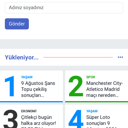
Gönder
Yükleniyor...
1
2
YAŞAM
SPOR
9 Ağustos Şans
Manchester City-
Topu çekiliş
Atletico Madrid
sonuçları
maçı nereden
açıklandı! 5+1
izlenir?
3
4
bilen çıkmadı,
EKONOMI
YAŞAM
büyük ikramiye
Çitlekçi bugün
Süper Loto
devretti
halka arz oluyor!
sonuçları 9