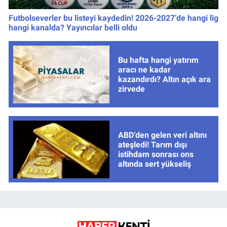
Futbolseverler bu listeyi kaydedin! 2026-2027’de hangi lig
hangi kanalda? Yayıncılar belli oldu
Bu hafta hangi yatırım
aracı ne kadar
kazandırdı? Altın açık ara
zirvede
ABD’den gelen veri altını
ateşledi! Tarım dışı
istihdam sonrası ons
altında sert yükseliş