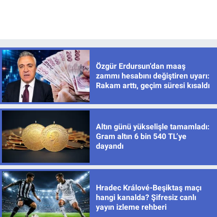
Özgür Erdursun’dan maaş
zammı hesabını değiştiren uyarı:
Rakam arttı, geçim süresi kısaldı
Altın günü yükselişle tamamladı:
Gram altın 6 bin 540 TL’ye
dayandı
Hradec Králové-Beşiktaş maçı
hangi kanalda? Şifresiz canlı
yayın izleme rehberi