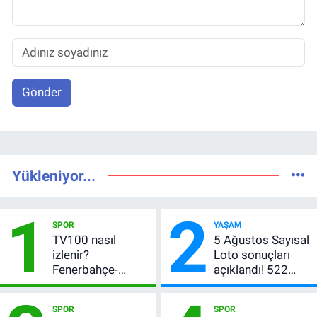
Gönder
Yükleniyor...
1
2
SPOR
YAŞAM
TV100 nasıl
5 Ağustos Sayısal
izlenir?
Loto sonuçları
Fenerbahçe-
açıklandı! 522
Sturm Graz maçı
milyon TL devretti
şifresiz canlı yayın
SPOR
SPOR
bilgileri