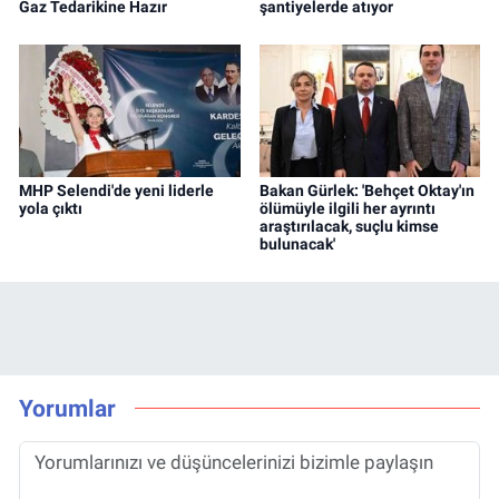
Gaz Tedarikine Hazır
şantiyelerde atıyor
MHP Selendi'de yeni liderle
Bakan Gürlek: 'Behçet Oktay'ın
yola çıktı
ölümüyle ilgili her ayrıntı
araştırılacak, suçlu kimse
bulunacak'
Yorumlar