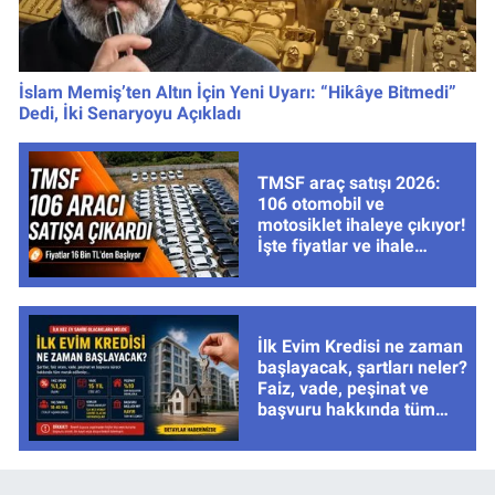
İslam Memiş’ten Altın İçin Yeni Uyarı: “Hikâye Bitmedi”
Dedi, İki Senaryoyu Açıkladı
TMSF araç satışı 2026:
106 otomobil ve
motosiklet ihaleye çıkıyor!
İşte fiyatlar ve ihale
tarihleri
İlk Evim Kredisi ne zaman
başlayacak, şartları neler?
Faiz, vade, peşinat ve
başvuru hakkında tüm
cevaplar