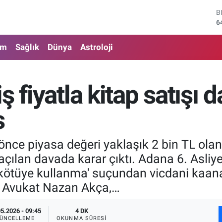
D
4
E
5
am
Sağlık
Dünya
Astroloji
S
6
G
6
ş fiyatla kitap satışı 
B
1
s
B
6
 önce piyasa değeri yaklaşık 2 bin TL olan 
 açılan davada karar çıktı. Adana 6. Asl
kötüye kullanma' suçundan vicdani kaanat
en Avukat Nazan Akça,…
05.2026 - 09:45
4 DK
ÜNCELLEME
OKUNMA SÜRESI