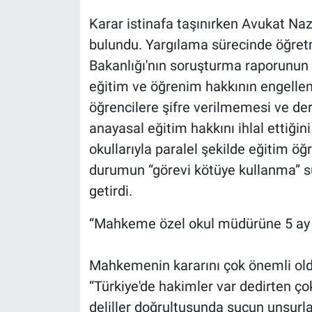
Karar istinafa taşınırken Avukat N
bulundu. Yargılama sürecinde öğretmen
Bakanlığı'nın soruşturma raporunun 
eğitim ve öğrenim hakkının engellen
öğrencilere şifre verilmemesi ve de
anayasal eğitim hakkını ihlal ettiğin
okullarıyla paralel şekilde eğitim 
durumun “görevi kötüye kullanma” su
getirdi.
“Mahkeme özel okul müdürüne 5 ay h
Mahkemenin kararını çok önemli ol
“Türkiye'de hakimler var dedirten ç
deliller doğrultusunda suçun unsurla