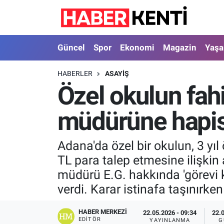
Güncel
Nöbetçi Eczaneler
Güncel
Spor
Ekonomi
Magazin
Yaş
Spor
Hava Durumu
HABERLER
ASAYIŞ
Özel okulun fahi
Ekonomi
İstanbul Namaz Vakitleri
müdürüne hapi
Magazin
Trafik Durumu
Yaşam
Süper Lig Puan Durumu ve Fikstür
Adana'da özel bir okulun, 3 yıl
TL para talep etmesine ilişkin
Sağlık
Tüm Manşetler
müdürü E.G. hakkında 'görevi 
verdi. Karar istinafa taşınırk
Dünya
Son Dakika Haberleri
HABER MERKEZI
22.05.2026 - 09:34
22.
Astroloji
Haber Arşivi
EDITÖR
YAYINLANMA
G