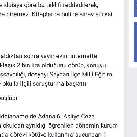
 iddiaya göre bu teklifi reddedilerek,
ra giremez. Kitaplarda online sınav şifresi
aldıktan sonra yayın evini internette
aklaşık 2 bin lira olduğunu görüp, konuyu
savcılığı, dosyayı Seyhan İlçe Milli Eğitim
kulla ilgili soruşturma başlattı.
başladı
iddianame de Adana 6. Asliye Ceza
 okuldan ayrıldığı öğrenilen dönemin kurum
nda 'görevi kötüye kullanma' suçundan 1