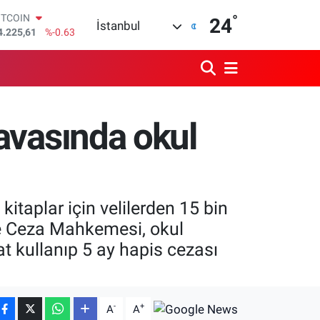
°
OLAR
24
İstanbul
7,6704
%0
URO
5,0406
%-0.08
TERLİN
4,2143
%0
RAM ALTIN
510.40
%0.45
davasında okul
İST100
3.799
%70
ITCOIN
4.225,61
%-0.63
kitaplar için velilerden 15 bin
iye Ceza Mahkemesi, okul
 kullanıp 5 ay hapis cezası
-
+
A
A