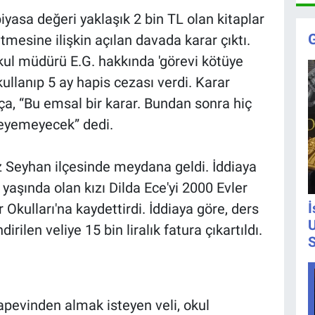
piyasa değeri yaklaşık 2 bin TL olan kitaplar
etmesine ilişkin açılan davada karar çıktı.
ul müdürü E.G. hakkında 'görevi kötüye
llanıp 5 ay hapis cezası verdi. Karar
ça, “Bu emsal bir karar. Bundan sonra hiç
steyemeyecek” dedi.
z Seyhan ilçesinde meydana geldi. İddiaya
aşında olan kızı Dilda Ece'yi 2000 Evler
İ
 Okulları'na kaydettirdi. İddiaya göre, ders
U
dirilen veliye 15 bin liralık fatura çıkartıldı.
S
tapevinden almak isteyen veli, okul