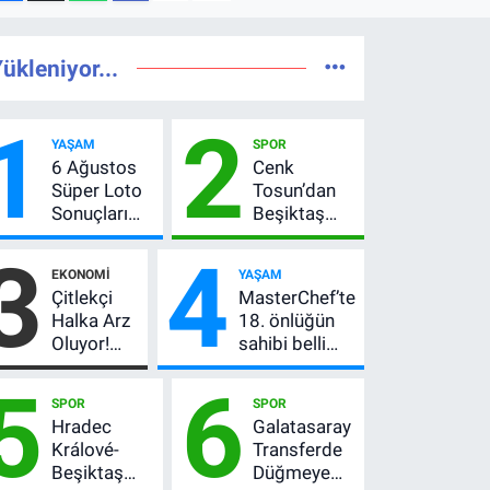
ükleniyor...
1
2
YAŞAM
SPOR
6 Ağustos
Cenk
Süper Loto
Tosun’dan
Sonuçları
Beşiktaş
Açıklandı!
açıklaması:
3
4
237 Milyon
“Ev” dedi,
EKONOMI
YAŞAM
TL’lik Çekiliş
asıl mesajı
Çitlekçi
MasterChef’te
satır
Halka Arz
18. önlüğün
arasında
Oluyor!
sahibi belli
verdi
SPK
oldu! Ana
5
6
Onayladı:
kadroya giren
SPOR
SPOR
Fiyatı, Lot
yarışmacı kim
Hradec
Galatasaray
Sayısı ve
oldu?
Králové-
Transferde
Talep
Beşiktaş
Düğmeye
Toplama