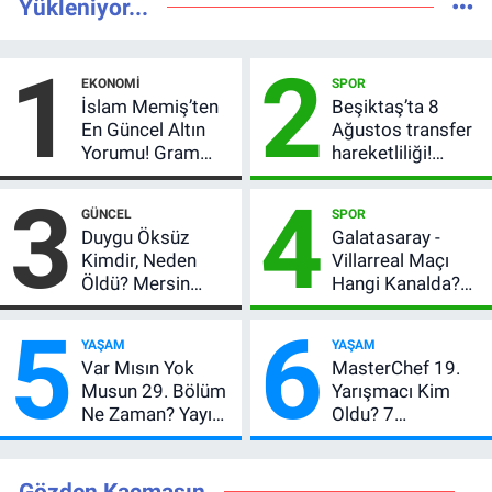
Yükleniyor...
1
2
EKONOMI
SPOR
İslam Memiş’ten
Beşiktaş’ta 8
En Güncel Altın
Ağustos transfer
Yorumu! Gram
hareketliliği!
Altın İçin 6.350 TL
Yönetim 5 bölge
3
4
Uyarısı, Yıl Sonu
için düğmeye
GÜNCEL
SPOR
Beklentisi
bastı
Duygu Öksüz
Galatasaray -
Değişmedi
Kimdir, Neden
Villarreal Maçı
Öldü? Mersin
Hangi Kanalda?
Basınının Acı
Hazırlık Maçı Ne
5
6
Kaybı
Zaman, Saat
YAŞAM
YAŞAM
Kaçta, Nereden
Var Mısın Yok
MasterChef 19.
İzlenir?
Musun 29. Bölüm
Yarışmacı Kim
Ne Zaman? Yayın
Oldu? 7
Günü Değişti, Yeni
Ağustos’ta Ana
Tarih Belli Oldu!
Kadro İçin Kritik
Gece!
Gözden Kaçmasın