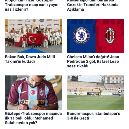
Trabzonspor maçı canlı yayın
Gezek'in Transferi Hakkında
nasıl izlenir?
Açıklama
Bakan Bak, Down Judo Milli
Chelsea Milan’ı dağıttı! Joao
Takımı'nı kutladı
Pedro’dan 2 gol, Rafael Leao
sessiz kaldı
Göztepe-Trabzonspor maçında
Bandırmaspor, İstanbulspor'u
ilk 11 belli oldu! Mohamed
3-0 ile Geçti
Salah neden yok?