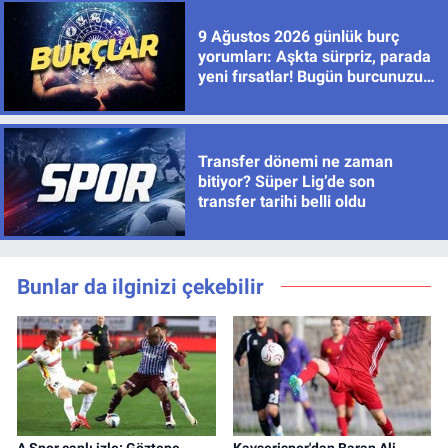
9 Ağustos 2026 günlük burç
yorumları: Aşkta sürpriz, parada
yeni fırsatlar! Bugün burcunuzu
neler bekliyor?
Transfer dönemi ne zaman
bitiyor? Süper Lig’de son
transfer tarihi belli oldu
Bunlar da ilginizi çekebilir
A Spor canlı izle: Göztepe-
Kayserispor'dan Baran Ali