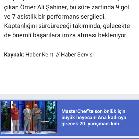
çıkan Ömer Ali Şahiner, bu süre zarfında 9 gol
ve 7 asistlik bir performans sergiledi.
Kaptanlığını sürdüreceği takımında, gelecekte
de önemli başarılara imza atması bekleniyor.
Kaynak:
Haber Kenti // Haber Servisi
MasterChef’te son önlük için
büyük heyecan! Ana kadroya
girecek 20. yarışmacı kim
olacak?