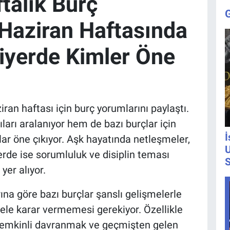
talık Burç
 Haziran Haftasında
iyerde Kimler Öne
ran haftası için burç yorumlarını paylaştı.
arı aralanıyor hem de bazı burçlar için
İ
lar öne çıkıyor. Aşk hayatında netleşmeler,
U
yerde ise sorumluluk ve disiplin teması
S
yer alıyor.
ına göre bazı burçlar şanslı gelişmelerle
cele karar vermemesi gerekiyor. Özellikle
a temkinli davranmak ve geçmişten gelen