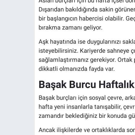
Aslan burçları için bu hafta içsel dö
Dışarıdan bakıldığında sakin görünen
bir başlangıcın habercisi olabilir. Ge
bırakma zamanı geliyor.
Aşk hayatında ise duygularınızı sa
isteyebilirsiniz. Kariyerde sahneye 
sağlamlaştırmanız gerekiyor. Ortak 
dikkatli olmanızda fayda var.
Başak Burcu Haftalı
Başak burçları için sosyal çevre, ark
hafta yeni insanlarla tanışabilir, çe
zamandır beklediğiniz bir konuda güze
Ancak ilişkilerde ve ortaklıklarda sor