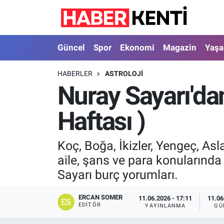
Güncel
Nöbetçi Eczaneler
Güncel
Spor
Ekonomi
Magazin
Yaş
Spor
Hava Durumu
HABERLER
ASTROLOJI
Nuray Sayarı'da
Ekonomi
İstanbul Namaz Vakitleri
Haftası )
Magazin
Trafik Durumu
Yaşam
Süper Lig Puan Durumu ve Fikstür
Koç, Boğa, İkizler, Yengeç, Asl
aile, şans ve para konularınd
Sağlık
Tüm Manşetler
Sayarı burç yorumları.
Dünya
Son Dakika Haberleri
ERCAN SOMER
11.06.2026 - 17:11
11.06
EDITÖR
YAYINLANMA
GÜ
Astroloji
Haber Arşivi