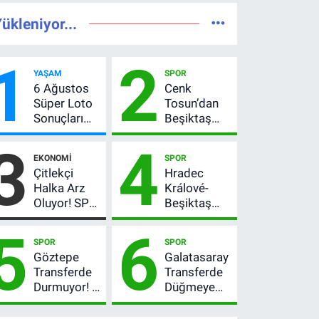
ükleniyor...
1
2
YAŞAM
SPOR
6 Ağustos
Cenk
Süper Loto
Tosun’dan
Sonuçları
Beşiktaş
Açıklandı!
açıklaması:
3
4
237 Milyon
“Ev” dedi,
EKONOMI
SPOR
TL’lik Çekiliş
asıl mesajı
Çitlekçi
Hradec
satır
Halka Arz
Králové-
arasında
Oluyor! SPK
Beşiktaş
verdi
Onayladı:
maçı hangi
5
6
Fiyatı, Lot
kanalda?
SPOR
SPOR
Sayısı ve
Şifresiz
Göztepe
Galatasaray
Talep
canlı yayın
Transferde
Transferde
Toplama
izleme
Durmuyor! 6
Düğmeye
Tarihi
rehberi
İmza
Bastı! Leao,
Sonrası Yeni
Camavinga