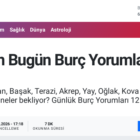
4
5
am
Sağlık
Dünya
Astroloji
6
6
n Bugün Burç Yorumlar
1
6
an, Başak, Terazi, Akrep, Yay, Oğlak, Kova
a neler bekliyor? Günlük Burç Yorumları
.2026 - 17:18
7 DK
NCELLEME
OKUNMA SÜRESI