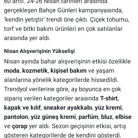
60 arttı. 24-26 Nisan tarihleri arasında
gerçekleşen Bahçe Günleri kampanyasında,
‘kendin yetiştir' trendi öne çıktı. Çiçek tohumu,
torf ve bitki bakım ürünleri en çok satılanlar
arasında yer aldı.
Nisan Alışverişinin Yükselişi
Nisan ayında bahar alışverişinin etkisi özellikle
moda
,
kozmetik
,
kişisel bakım
ve yaşam
alanlarına yönelik kategorilerde hissedildi.
Trendyol verilerine göre, ay boyunca en çok
sipariş verilen kategoriler arasında
T-shirt
,
kapak ve kılıf
,
sneaker ayakkabı
,
yüz kremi
,
pantolon
,
yüz güneş kremi
,
parfüm
,
bluz
,
elbise
ve
çorap
yer aldı. Sezon geçişinin etkisi, artış
gösteren kategorilerde de kendini gösterdi.