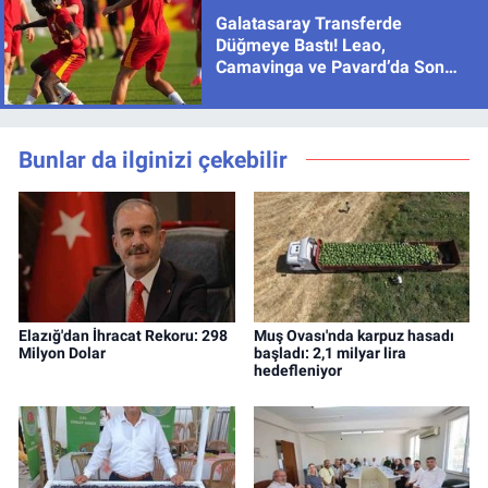
Galatasaray Transferde
Düğmeye Bastı! Leao,
Camavinga ve Pavard’da Son
Durum
Bunlar da ilginizi çekebilir
Elazığ'dan İhracat Rekoru: 298
Muş Ovası'nda karpuz hasadı
Milyon Dolar
başladı: 2,1 milyar lira
hedefleniyor