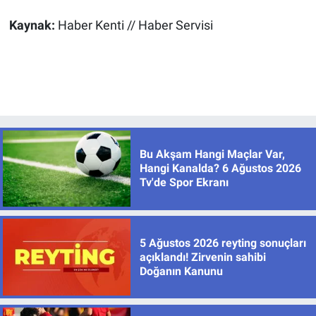
Kaynak:
Haber Kenti // Haber Servisi
Bu Akşam Hangi Maçlar Var,
Hangi Kanalda? 6 Ağustos 2026
Tv'de Spor Ekranı
5 Ağustos 2026 reyting sonuçları
açıklandı! Zirvenin sahibi
Doğanın Kanunu