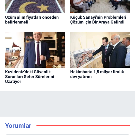
Üzüm alım fiyatları önceden
Küçük Sanayi'nin Problemleri
belirlenmeli
Çözüm İçin Bir Araya Gelindi
Kızıldeniz'deki Güvenlik
Hekimhan'a 1,5 milyar liralık
Sorunları Sefer Sürelerini
dev yatırım
Uzatıyor
Yorumlar