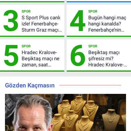
Sturm Graz maçı
milyon TL devretti
3
4
şifresiz canlı yayın
SPOR
SPOR
bilgileri
S Sport Plus canlı
Bugün hangi maç
izle! Fenerbahçe-
hangi kanalda?
Sturm Graz maçı
Fenerbahçe’nin
nasıl izlenir?
Avrupa sınavı
5
6
şifresiz
SPOR
SPOR
yayınlanacak
Hradec Kralove-
Beşiktaş maçı
Beşiktaş maçı ne
şifresiz mi?
zaman, saat
Hradec Kralove-
kaçta? Şifresiz
Beşiktaş hangi
UEFA Avrupa Ligi
kanalda, saat
3. Ön Eleme Turu
kaçta?
Gözden Kaçmasın