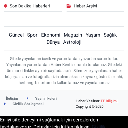
Son Dakika Haberleri
Haber Arşivi
Güncel
Spor
Ekonomi
Magazin
Yaşam
Sağlık
Dünya
Astroloji
Sitede yayınlanan içerik ve yorumlardan yazarları sorumludur.
Yayınlanan yorumlardan Haber Kenti sorumlu tutulamaz. Sitedeki
tüm harici linkler ayrı bir sayfada açılır. Sitemizde yayınlanan haber,
köşe yazıları ve fotoğraflar izin alınmaksızın kaynak gösterilse dahi,
herhangi bir ortamda kullanılamaz ve yayınlanamaz
İletişim
Yayın İlkeleri
Haber Yazılımı:
TE Bilişim
|
Gizlilik Sözleşmesi
Copyright © 2026
En iyi site deneyimi sağlamak için çerezlerden
faydalanıyoruz. Detaylar için lütfen tıklayın.
Gizlilik