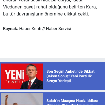
Vicdanen gayet rahat olduğunu belirten Kara,
bu tür davranışların önemine dikkat çekti.
Kaynak:
Haber Kenti // Haber Servisi
Son Seçim Anketinde Dikkat
Çeken Sonuç! Yeni Parti İlk
Sıraya Yerleşti
Salah’ın Maaşına Haciz İddiası