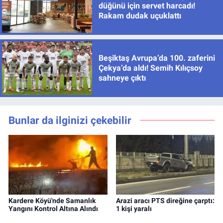
düğünü için servet harcadı!
Rakam dudak uçuklattı
Beşiktaş Avrupa’da 100. zaferini
Çekya’da aldı! Semih Kılıçsoy
sahneye çıktı
Bunlar da ilginizi çekebilir
Kardere Köyü'nde Samanlık
Arazi aracı PTS direğine çarptı:
Yangını Kontrol Altına Alındı
1 kişi yaralı