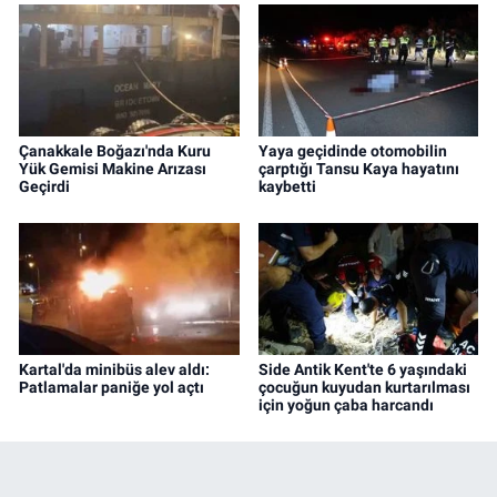
Çanakkale Boğazı'nda Kuru
Yaya geçidinde otomobilin
Yük Gemisi Makine Arızası
çarptığı Tansu Kaya hayatını
Geçirdi
kaybetti
Kartal'da minibüs alev aldı:
Side Antik Kent'te 6 yaşındaki
Patlamalar paniğe yol açtı
çocuğun kuyudan kurtarılması
için yoğun çaba harcandı