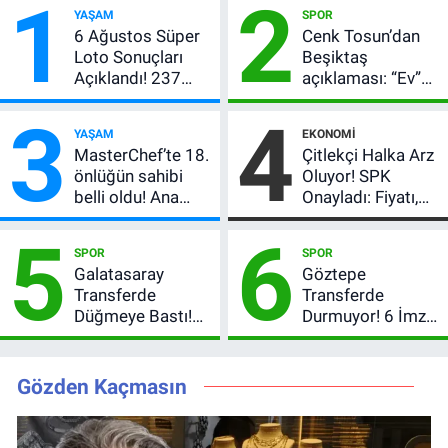
1
2
YAŞAM
SPOR
6 Ağustos Süper
Cenk Tosun’dan
Loto Sonuçları
Beşiktaş
Açıklandı! 237
açıklaması: “Ev”
Milyon TL’lik
dedi, asıl mesajı
3
4
Çekiliş
satır arasında
YAŞAM
EKONOMI
verdi
MasterChef’te 18.
Çitlekçi Halka Arz
önlüğün sahibi
Oluyor! SPK
belli oldu! Ana
Onayladı: Fiyatı,
kadroya giren
Lot Sayısı ve
5
6
yarışmacı kim
Talep Toplama
SPOR
SPOR
oldu?
Tarihi
Galatasaray
Göztepe
Transferde
Transferde
Düğmeye Bastı!
Durmuyor! 6 İmza
Leao, Camavinga
Sonrası Yeni
ve Pavard’da Son
Hedefler Belli
Durum
Oldu
Gözden Kaçmasın