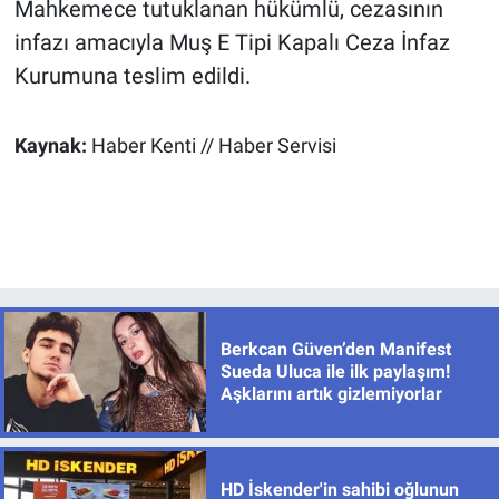
Mahkemece tutuklanan hükümlü, cezasının
infazı amacıyla Muş E Tipi Kapalı Ceza İnfaz
Kurumuna teslim edildi.
Kaynak:
Haber Kenti // Haber Servisi
Berkcan Güven’den Manifest
Sueda Uluca ile ilk paylaşım!
Aşklarını artık gizlemiyorlar
HD İskender'in sahibi oğlunun