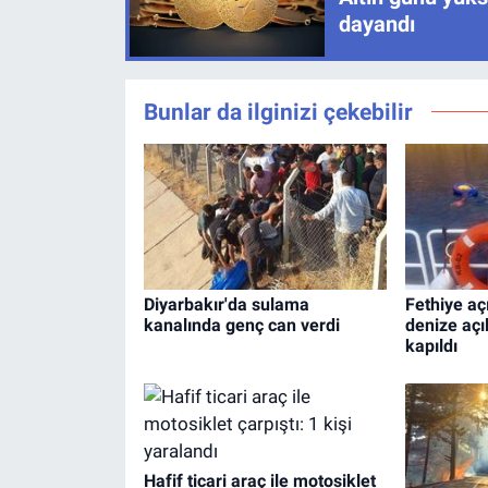
dayandı
Bunlar da ilginizi çekebilir
Diyarbakır'da sulama
Fethiye açı
kanalında genç can verdi
denize açıl
kapıldı
Hafif ticari araç ile motosiklet