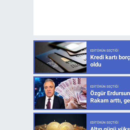
EDITÖRÜN SEÇTIĞI
Kredi kartı bor
oldu
EDITÖRÜN SEÇTIĞI
Özgür Erdursun
Rakam arttı, ge
EDITÖRÜN SEÇTIĞI
Altın günü yüks