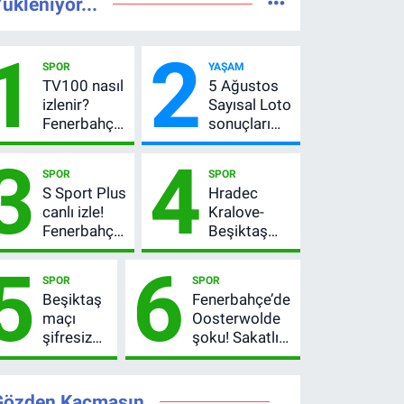
ükleniyor...
1
2
SPOR
YAŞAM
TV100 nasıl
5 Ağustos
izlenir?
Sayısal Loto
Fenerbahçe-
sonuçları
Sturm Graz
açıklandı!
3
4
maçı
522 milyon
SPOR
SPOR
şifresiz
TL devretti
S Sport Plus
Hradec
canlı yayın
canlı izle!
Kralove-
bilgileri
Fenerbahçe-
Beşiktaş
Sturm Graz
maçı ne
5
6
maçı nasıl
zaman, saat
SPOR
SPOR
izlenir?
kaçta?
Beşiktaş
Fenerbahçe’de
Şifresiz
maçı
Oosterwolde
UEFA
şifresiz
şoku! Sakatlığı
Avrupa Ligi
mi?
ciddi mi, kaç
3. Ön Eleme
Hradec
hafta
Turu
Kralove-
oynamayacak?
Gözden Kaçmasın