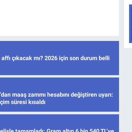
ç affı çıkacak mı? 2026 için son durum belli
’dan maaş zammı hesabını değiştiren uyarı:
çim süresi kısaldı
elişle tamamladı: Gram altın 6 bin 540 TL’ye