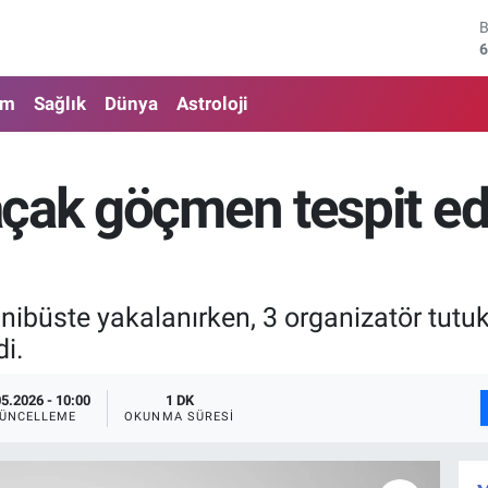
4
5
am
Sağlık
Dünya
Astroloji
6
6
ak göçmen tespit edil
1
6
üste yakalanırken, 3 organizatör tutukla
di.
05.2026 - 10:00
1 DK
ÜNCELLEME
OKUNMA SÜRESI