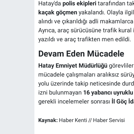
Hatay'da
polis ekipleri
tarafından ta
kaçak göçmen
yakalandı. Olayla ilgil
alındı ve çıkarıldığı adli makamlarca
Ayrıca, araç sürücüsüne trafik kural 
yazıldı ve araç trafikten men edildi.
Devam Eden Mücadele
Hatay Emniyet Müdürlüğü
görevlile
mücadele çalışmaları aralıksız sürüy
yolu üzerinde takip neticesinde durd
izni bulunmayan
16 yabancı uyrukl
gerekli incelemeler sonrası
İl Göç İ
Kaynak:
Haber Kenti // Haber Servisi