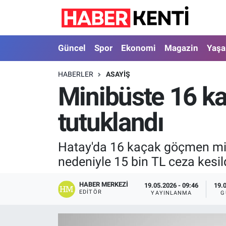
Güncel
Nöbetçi Eczaneler
Güncel
Spor
Ekonomi
Magazin
Yaş
Spor
Hava Durumu
HABERLER
ASAYIŞ
Minibüste 16 kaç
Ekonomi
İstanbul Namaz Vakitleri
tutuklandı
Magazin
Trafik Durumu
Yaşam
Süper Lig Puan Durumu ve Fikstür
Hatay'da 16 kaçak göçmen minib
nedeniyle 15 bin TL ceza kesil
Sağlık
Tüm Manşetler
HABER MERKEZI
19.05.2026 - 09:46
19.
Dünya
Son Dakika Haberleri
EDITÖR
YAYINLANMA
G
Astroloji
Haber Arşivi