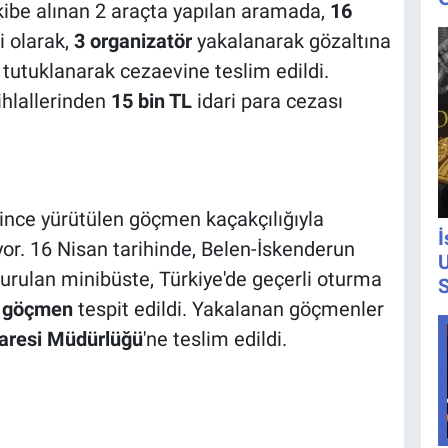
kibe alınan 2 araçta yapılan aramada,
16
i olarak,
3 organizatör
yakalanarak gözaltına
 tutuklanarak cezaevine teslim edildi.
ihlallerinden
15 bin TL
idari para cezası
rince yürütülen göçmen kaçakçılığıyla
İ
or. 16 Nisan tarihinde, Belen-İskenderun
U
urulan minibüste, Türkiye'de geçerli oturma
S
u göçmen
tespit edildi. Yakalanan göçmenler
daresi Müdürlüğü
'ne teslim edildi.