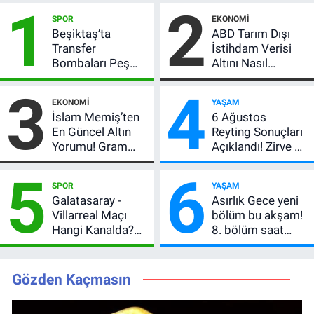
1
2
SPOR
EKONOMI
Beşiktaş’ta
ABD Tarım Dışı
Transfer
İstihdam Verisi
Bombaları Peş
Altını Nasıl
Peşe! Adalı
Etkiler? Çok Basit
3
4
Vlahovic’i
Anlatımla Rehber
EKONOMI
YAŞAM
Açıkladı, 5 Yıldız
İslam Memiş’ten
6 Ağustos
Daha Listede
En Güncel Altın
Reyting Sonuçları
Yorumu! Gram
Açıklandı! Zirve El
Altın İçin 6.350 TL
Değiştirdi:
5
6
Uyarısı, Yıl Sonu
Muhtemel Aşk,
SPOR
YAŞAM
Beklentisi
MasterChef'i
Galatasaray -
Asırlık Gece yeni
Değişmedi
Geride Bıraktı
Villarreal Maçı
bölüm bu akşam!
Hangi Kanalda?
8. bölüm saat
Hazırlık Maçı Ne
kaçta, TRT 1 canlı
Zaman, Saat
nasıl izlenir?
Kaçta, Nereden
Gözden Kaçmasın
İzlenir?