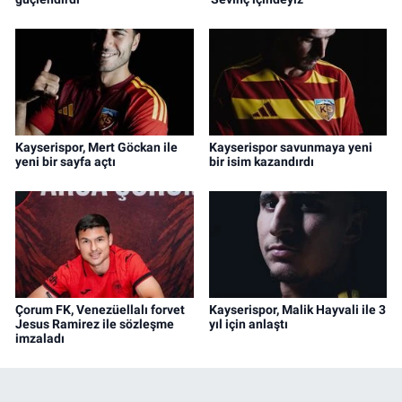
Kayserispor, Mert Göckan ile
Kayserispor savunmaya yeni
yeni bir sayfa açtı
bir isim kazandırdı
Çorum FK, Venezüellalı forvet
Kayserispor, Malik Hayvali ile 3
Jesus Ramirez ile sözleşme
yıl için anlaştı
imzaladı