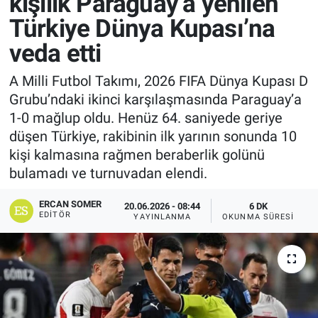
kişilik Paraguay’a yenilen
Türkiye Dünya Kupası’na
veda etti
A Milli Futbol Takımı, 2026 FIFA Dünya Kupası D
Grubu’ndaki ikinci karşılaşmasında Paraguay’a
1-0 mağlup oldu. Henüz 64. saniyede geriye
düşen Türkiye, rakibinin ilk yarının sonunda 10
kişi kalmasına rağmen beraberlik golünü
bulamadı ve turnuvadan elendi.
ERCAN SOMER
20.06.2026 - 08:44
6 DK
EDITÖR
YAYINLANMA
OKUNMA SÜRESI