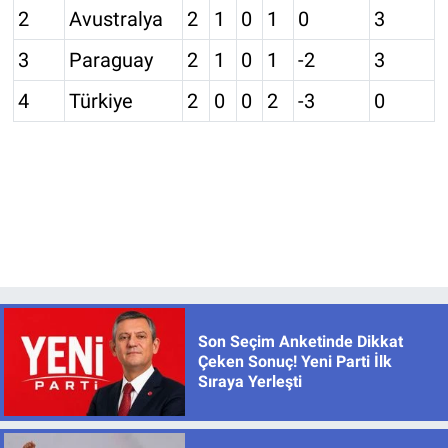
2
Avustralya
2
1
0
1
0
3
3
Paraguay
2
1
0
1
-2
3
4
Türkiye
2
0
0
2
-3
0
Son Seçim Anketinde Dikkat
Çeken Sonuç! Yeni Parti İlk
Sıraya Yerleşti