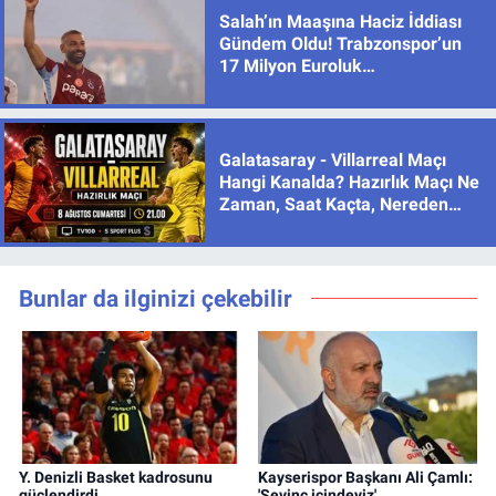
Salah’ın Maaşına Haciz İddiası
Gündem Oldu! Trabzonspor’un
17 Milyon Euroluk
Sözleşmesinde Son Durum
Galatasaray - Villarreal Maçı
Hangi Kanalda? Hazırlık Maçı Ne
Zaman, Saat Kaçta, Nereden
İzlenir?
Bunlar da ilginizi çekebilir
Y. Denizli Basket kadrosunu
Kayserispor Başkanı Ali Çamlı:
güçlendirdi
'Sevinç içindeyiz'