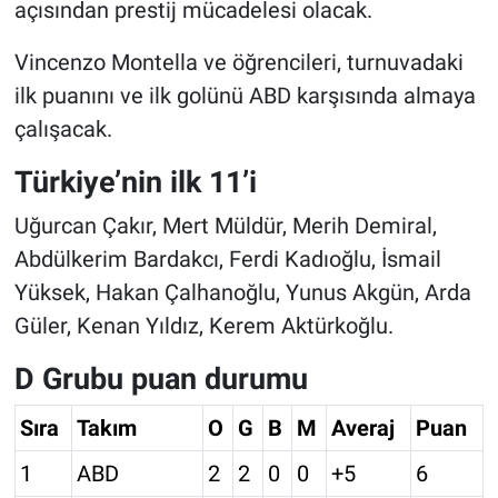
açısından prestij mücadelesi olacak.
Vincenzo Montella ve öğrencileri, turnuvadaki
ilk puanını ve ilk golünü ABD karşısında almaya
çalışacak.
Türkiye’nin ilk 11’i
Uğurcan Çakır, Mert Müldür, Merih Demiral,
Abdülkerim Bardakcı, Ferdi Kadıoğlu, İsmail
Yüksek, Hakan Çalhanoğlu, Yunus Akgün, Arda
Güler, Kenan Yıldız, Kerem Aktürkoğlu.
D Grubu puan durumu
Sıra
Takım
O
G
B
M
Averaj
Puan
1
ABD
2
2
0
0
+5
6