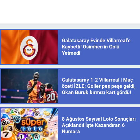
Galatasaray Evinde Villarreal’e
Kaybetti! Osimhen’in Golü
Yetmedi
Galatasaray 1-2 Villarreal | Maç
özeti İZLE: Goller peş peşe geldi,
Okan Buruk kırmızı kart gördü!
8 Ağustos Sayısal Loto Sonuçları
Açıklandı! İşte Kazandıran 6
Numara