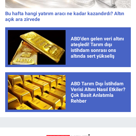
Bu hafta hangi yatırım aracı ne kadar kazandırdı? Altın
açık ara zirvede
ABD’den gelen veri altını
ateşledi! Tarım dışı
istihdam sonrası ons
altında sert yükseliş
ABD Tarım Dışı İstihdam
Verisi Altını Nasıl Etkiler?
Çok Basit Anlatımla
Rehber