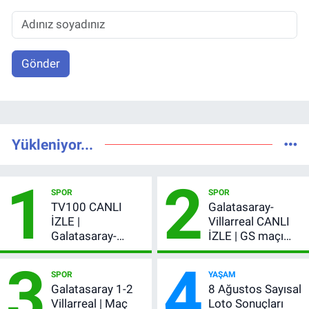
Gönder
Yükleniyor...
1
2
SPOR
SPOR
TV100 CANLI
Galatasaray-
İZLE |
Villarreal CANLI
Galatasaray-
İZLE | GS maçı
Villarreal maçı
hangi kanalda,
3
4
başladı! GS maçı
şifresiz mi?
SPOR
YAŞAM
şifresiz canlı yayın
Galatasaray 1-2
8 Ağustos Sayısal
Villarreal | Maç
Loto Sonuçları