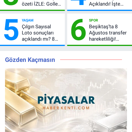
özeti İZLE: Goller
Açıklandı! İşte
peş peşe geldi,
Kazandıran 6
5
6
Okan Buruk
Numara
YAŞAM
SPOR
kırmızı kart gördü!
Çılgın Sayısal
Beşiktaş’ta 8
Loto sonuçları
Ağustos transfer
açıklandı mı? 8
hareketliliği!
Ağustos 2026
Yönetim 5 bölge
kazanan
için düğmeye
numaralar
bastı
Gözden Kaçmasın