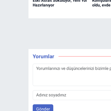
Eski Asfalt Sökülüyor, Yeni Yol
Komşuların
Hazırlanıyor
oldu, evde
Yorumlar
Gönder