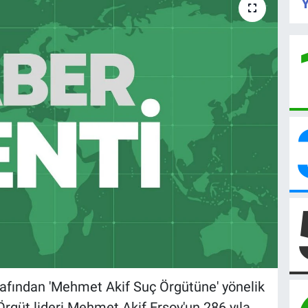
Y
rafından 'Mehmet Akif Suç Örgütüne' yönelik
güt lideri Mehmet Akif Ersoy'un 286 yıla