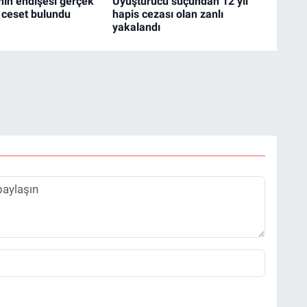
ın endişesi gerçek
Uyuşturucu suçundan 12 yıl
 ceset bulundu
hapis cezası olan zanlı
yakalandı