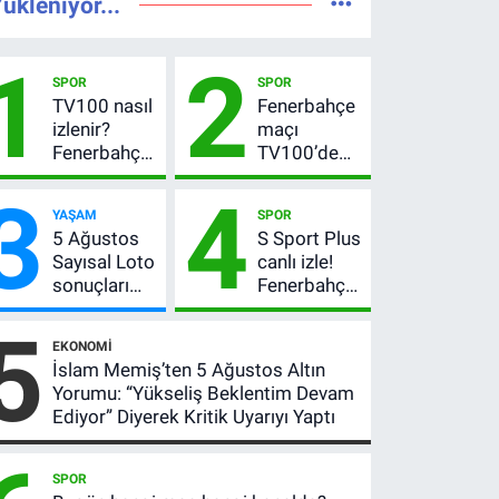
ükleniyor...
1
2
SPOR
SPOR
TV100 nasıl
Fenerbahçe
izlenir?
maçı
Fenerbahçe-
TV100’de
Sturm Graz
mi? Sturm
3
4
maçı
Graz maçı
YAŞAM
SPOR
şifresiz
hangi
5 Ağustos
S Sport Plus
canlı yayın
kanalda,
Sayısal Loto
canlı izle!
bilgileri
saat kaçta?
sonuçları
Fenerbahçe-
açıklandı!
Sturm Graz
5
522 milyon
maçı nasıl
EKONOMI
TL devretti
izlenir?
İslam Memiş’ten 5 Ağustos Altın
Yorumu: “Yükseliş Beklentim Devam
Ediyor” Diyerek Kritik Uyarıyı Yaptı
SPOR