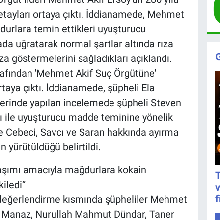
tayları ortaya çıktı. İddianamede, Mehmet
durlara temin ettikleri uyuşturucu
ada uğratarak normal şartlar altında rıza
ıza göstermelerini sağladıkları açıklandı.
rafından 'Mehmet Akif Suç Örgütüne'
taya çıktı. İddianamede, şüpheli Ela
erinde yapılan incelemede şüpheli Steven
ı ile uyuşturucu madde teminine yönelik
ne Cebeci, Savcı ve Saran hakkında ayırma
n yürütüldüğü belirtildi.
ylaşımı amacıyla mağdurlara kokain
T
iledi”
v
f
 değerlendirme kısmında şüpheliler Mehmet
 Manaz, Nurullah Mahmut Dündar, Taner