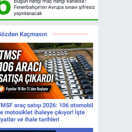
6
Bugün hangi maç hangi kanalda?
Fenerbahçe’nin Avrupa sınavı şifresiz
yayınlanacak
Gözden Kaçmasın
MSF araç satışı 2026: 106 otomobil
e motosiklet ihaleye çıkıyor! İşte
iyatlar ve ihale tarihleri