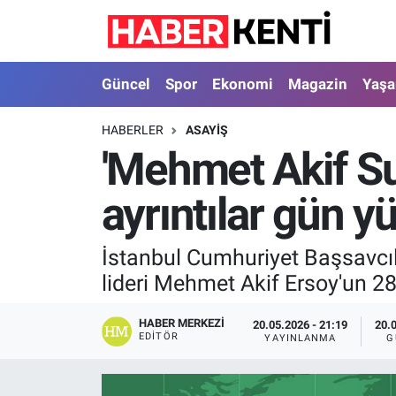
Güncel
Nöbetçi Eczaneler
Güncel
Spor
Ekonomi
Magazin
Yaş
Spor
Hava Durumu
HABERLER
ASAYIŞ
'Mehmet Akif Suç
Ekonomi
İstanbul Namaz Vakitleri
ayrıntılar gün y
Magazin
Trafik Durumu
Yaşam
Süper Lig Puan Durumu ve Fikstür
İstanbul Cumhuriyet Başsavcıl
lideri Mehmet Akif Ersoy'un 28
Sağlık
Tüm Manşetler
HABER MERKEZI
20.05.2026 - 21:19
20.
Dünya
Son Dakika Haberleri
EDITÖR
YAYINLANMA
G
Astroloji
Haber Arşivi