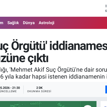
6
4
5
am
Sağlık
Dünya
Astroloji
6
6
 Örgütü' iddianamesiy
1
üzüne çıktı
ığı, 'Mehmet Akif Suç Örgütü'ne dair so
6 yıla kadar hapsi istenen iddianamenin iç
05.2026 - 21:30
2 DK
ÜNCELLEME
OKUNMA SÜRESI