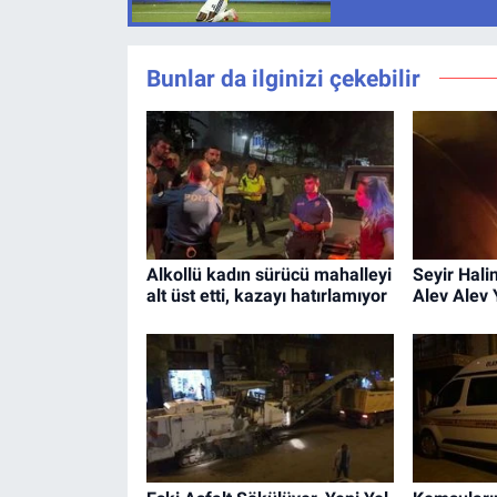
Bunlar da ilginizi çekebilir
Alkollü kadın sürücü mahalleyi
Seyir Hali
alt üst etti, kazayı hatırlamıyor
Alev Alev 