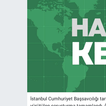
İstanbul Cumhuriyet Başsavcılığı ta
yürütülen soruşturma tamamlandı. Ör