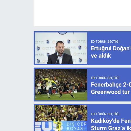
EDITÖRÜN SEÇTIĞI
Ertuğrul Doğan’
ve aldık
EDITÖRÜN SEÇTIĞI
Fenerbahçe 2-0 
Greenwood tur k
EDITÖRÜN SEÇTIĞI
Kadıköy’de Fen
Sturm Graz’a ik