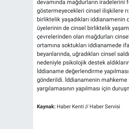
devamında mağdurların iradelerini f
göstermeyecekleri cinsel ilişkilere r
birliktelik yaşadıkları iddianamenin
üyelerinin de cinsel birliktelik yaşa
çevrelerinden olan mağdurları cinsel
ortamına soktukları iddianamede ifa
beyanlarında, uğradıkları cinsel sal
nedeniyle psikolojik destek aldıkların
İddianame değerlendirme yapılması 
gönderildi. İddianamenin mahkeme t
yargılamasının yapılması için duruşm
Kaynak:
Haber Kenti // Haber Servisi