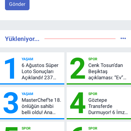
Gönder
Yükleniyor...
1
2
YAŞAM
SPOR
6 Ağustos Süper
Cenk Tosun’dan
Loto Sonuçları
Beşiktaş
Açıklandı! 237
açıklaması: “Ev”
Milyon TL’lik
dedi, asıl mesajı
3
4
Çekiliş
satır arasında
YAŞAM
SPOR
verdi
MasterChef’te 18.
Göztepe
önlüğün sahibi
Transferde
belli oldu! Ana
Durmuyor! 6 İmza
kadroya giren
Sonrası Yeni
yarışmacı kim
Hedefler Belli
SPOR
SPOR
oldu?
Oldu