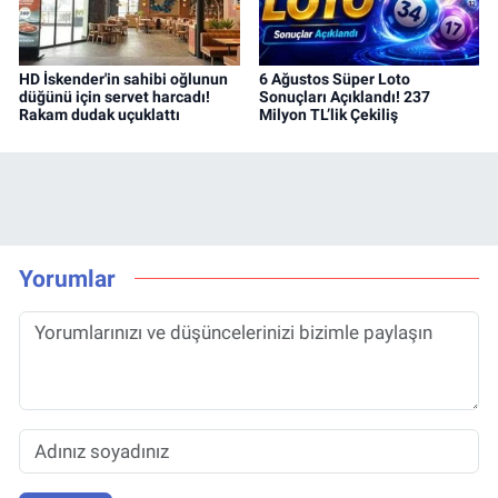
HD İskender'in sahibi oğlunun
6 Ağustos Süper Loto
düğünü için servet harcadı!
Sonuçları Açıklandı! 237
Rakam dudak uçuklattı
Milyon TL’lik Çekiliş
Yorumlar