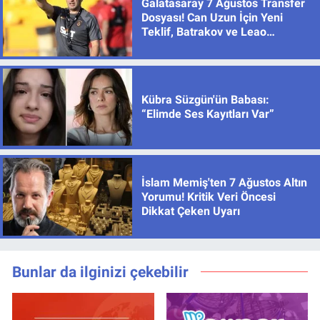
Galatasaray 7 Ağustos Transfer
Dosyası! Can Uzun İçin Yeni
Teklif, Batrakov ve Leao
Gündemde
Kübra Süzgün'ün Babası:
“Elimde Ses Kayıtları Var”
İslam Memiş'ten 7 Ağustos Altın
Yorumu! Kritik Veri Öncesi
Dikkat Çeken Uyarı
Bunlar da ilginizi çekebilir