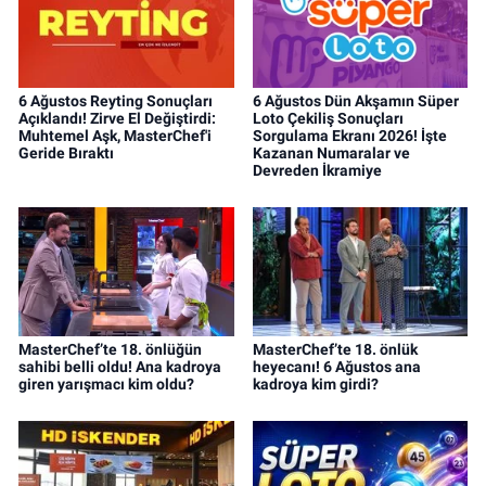
6 Ağustos Reyting Sonuçları
6 Ağustos Dün Akşamın Süper
Açıklandı! Zirve El Değiştirdi:
Loto Çekiliş Sonuçları
Muhtemel Aşk, MasterChef'i
Sorgulama Ekranı 2026! İşte
Geride Bıraktı
Kazanan Numaralar ve
Devreden İkramiye
MasterChef’te 18. önlüğün
MasterChef’te 18. önlük
sahibi belli oldu! Ana kadroya
heyecanı! 6 Ağustos ana
giren yarışmacı kim oldu?
kadroya kim girdi?