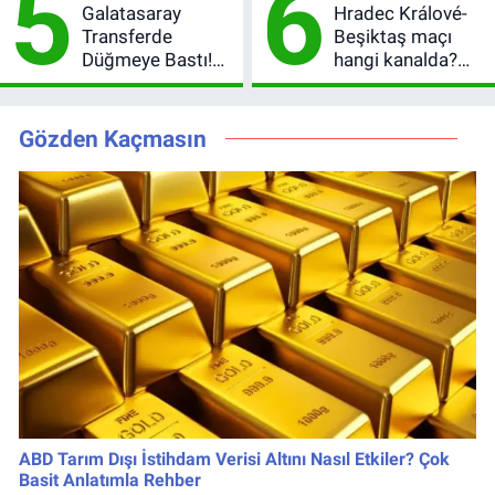
5
6
Galatasaray
Hradec Králové-
Transferde
Beşiktaş maçı
Düğmeye Bastı!
hangi kanalda?
Leao, Camavinga
Şifresiz canlı yayın
ve Pavard’da Son
izleme rehberi
Durum
Gözden Kaçmasın
ABD Tarım Dışı İstihdam Verisi Altını Nasıl Etkiler? Çok
Basit Anlatımla Rehber