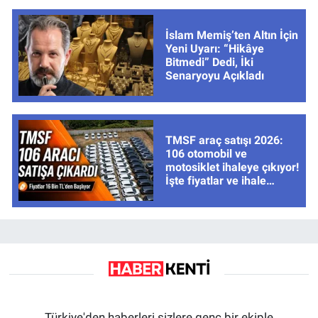
İslam Memiş’ten Altın İçin
Yeni Uyarı: “Hikâye
Bitmedi” Dedi, İki
Senaryoyu Açıkladı
TMSF araç satışı 2026:
106 otomobil ve
motosiklet ihaleye çıkıyor!
İşte fiyatlar ve ihale
tarihleri
Türkiye'den haberleri sizlere genç bir ekiple