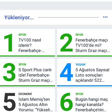
Yükleniyor...
1
2
SPOR
SPOR
TV100 nasıl
Fenerbahçe maçı
izlenir?
TV100’de mi?
Fenerbahçe-
Sturm Graz maçı
Sturm Graz maçı
hangi kanalda,
3
4
şifresiz canlı yayın
saat kaçta?
SPOR
YAŞAM
bilgileri
S Sport Plus canlı
5 Ağustos Sayısal
izle! Fenerbahçe-
Loto sonuçları
Sturm Graz maçı
açıklandı! 522
nasıl izlenir?
milyon TL devretti
5
6
EKONOMI
SPOR
İslam Memiş’ten
Bugün hangi maç
5 Ağustos Altın
hangi kanalda?
Yorumu: “Yükseliş
Fenerbahçe’nin