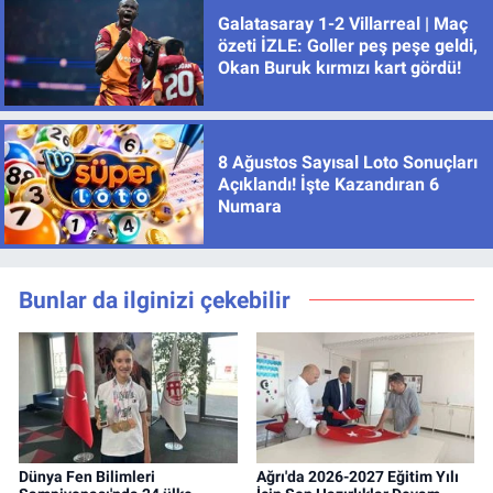
Galatasaray 1-2 Villarreal | Maç
özeti İZLE: Goller peş peşe geldi,
Okan Buruk kırmızı kart gördü!
8 Ağustos Sayısal Loto Sonuçları
Açıklandı! İşte Kazandıran 6
Numara
Bunlar da ilginizi çekebilir
Dünya Fen Bilimleri
Ağrı'da 2026-2027 Eğitim Yılı