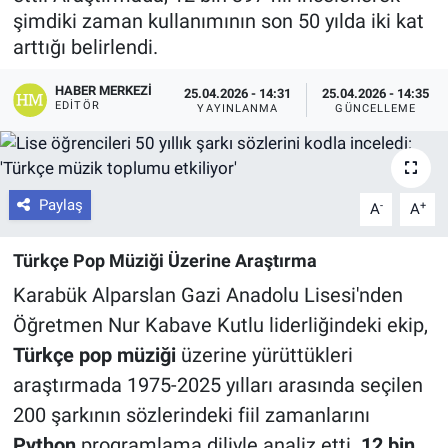
şimdiki zaman kullanımının son 50 yılda iki kat
arttığı belirlendi.
HABER MERKEZI
25.04.2026 - 14:31
25.04.2026 - 14:35
EDITÖR
YAYINLANMA
GÜNCELLEME
Paylaş
-
+
A
A
Türkçe Pop Müziği Üzerine Araştırma
Karabük Alparslan Gazi Anadolu Lisesi'nden
Öğretmen Nur Kabave Kutlu liderliğindeki ekip,
Türkçe pop müziği
üzerine yürüttükleri
araştırmada 1975-2025 yılları arasında seçilen
200 şarkının sözlerindeki fiil zamanlarını
Python
programlama diliyle analiz etti.
12 bin