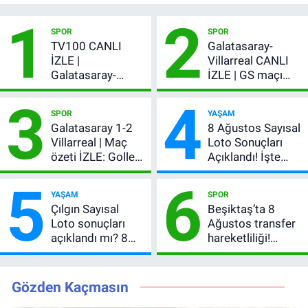
1
2
SPOR
SPOR
TV100 CANLI
Galatasaray-
İZLE |
Villarreal CANLI
Galatasaray-
İZLE | GS maçı
Villarreal maçı
hangi kanalda,
3
4
başladı! GS maçı
şifresiz mi?
SPOR
YAŞAM
şifresiz canlı yayın
Galatasaray 1-2
8 Ağustos Sayısal
Villarreal | Maç
Loto Sonuçları
özeti İZLE: Goller
Açıklandı! İşte
peş peşe geldi,
Kazandıran 6
5
6
Okan Buruk
Numara
YAŞAM
SPOR
kırmızı kart gördü!
Çılgın Sayısal
Beşiktaş’ta 8
Loto sonuçları
Ağustos transfer
açıklandı mı? 8
hareketliliği!
Ağustos 2026
Yönetim 5 bölge
kazanan
için düğmeye
numaralar
bastı
Gözden Kaçmasın