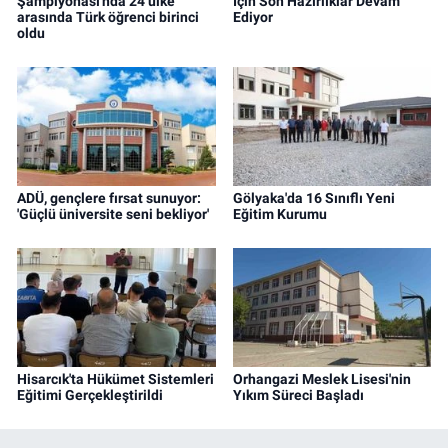
Şampiyonası'nda 24 ülke
İçin Son Hazırlıklar Devam
arasında Türk öğrenci birinci
Ediyor
oldu
ADÜ, gençlere fırsat sunuyor:
Gölyaka'da 16 Sınıflı Yeni
'Güçlü üniversite seni bekliyor'
Eğitim Kurumu
Hisarcık'ta Hükümet Sistemleri
Orhangazi Meslek Lisesi'nin
Eğitimi Gerçekleştirildi
Yıkım Süreci Başladı