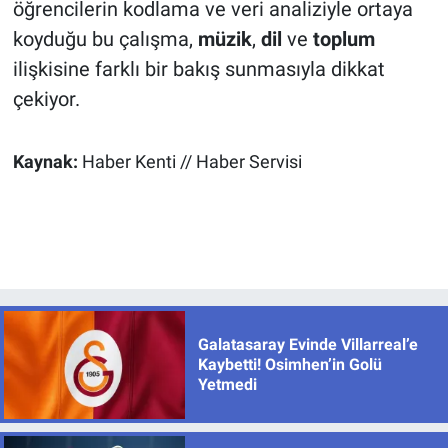
öğrencilerin kodlama ve veri analiziyle ortaya
koyduğu bu çalışma,
müzik
,
dil
ve
toplum
ilişkisine farklı bir bakış sunmasıyla dikkat
çekiyor.
Kaynak:
Haber Kenti // Haber Servisi
Galatasaray Evinde Villarreal’e
Kaybetti! Osimhen’in Golü
Yetmedi