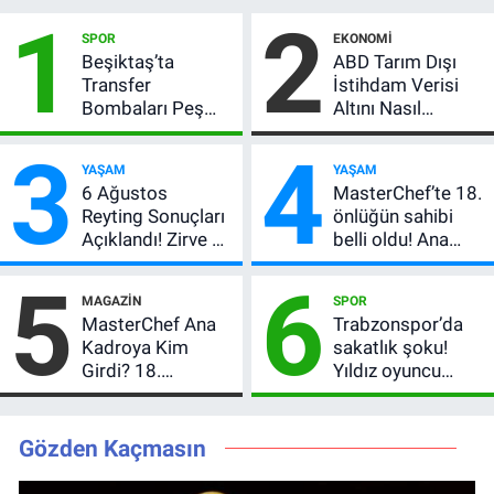
1
2
SPOR
EKONOMI
Beşiktaş’ta
ABD Tarım Dışı
Transfer
İstihdam Verisi
Bombaları Peş
Altını Nasıl
Peşe! Adalı
Etkiler? Çok Basit
3
4
Vlahovic’i
Anlatımla Rehber
YAŞAM
YAŞAM
Açıkladı, 5 Yıldız
6 Ağustos
MasterChef’te 18.
Daha Listede
Reyting Sonuçları
önlüğün sahibi
Açıklandı! Zirve El
belli oldu! Ana
Değiştirdi:
kadroya giren
5
6
Muhtemel Aşk,
yarışmacı kim
MAGAZIN
SPOR
MasterChef'i
oldu?
MasterChef Ana
Trabzonspor’da
Geride Bıraktı
Kadroya Kim
sakatlık şoku!
Girdi? 18.
Yıldız oyuncu
Önlüğün Sahibi
ameliyat oldu,
Belli Oldu!
dönüş tarihi
merak konusu
Gözden Kaçmasın