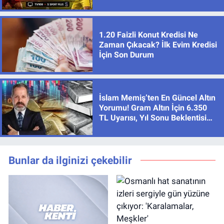
İzlenir?
1.20 Faizli Konut Kredisi Ne
Zaman Çıkacak? İlk Evim Kredisi
İçin Son Durum
İslam Memiş’ten En Güncel Altın
Yorumu! Gram Altın İçin 6.350
TL Uyarısı, Yıl Sonu Beklentisi
Değişmedi
Bunlar da ilginizi çekebilir