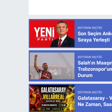
EDITÖRÜN SEÇTIĞI
Son Seçim Anke
Sıraya Yerleşti
EDITÖRÜN SEÇTIĞI
Salah’ın Maaşı
Trabzonspor’un
Durum
EDITÖRÜN SEÇTIĞI
Galatasaray - V
Ne Zaman, Saat