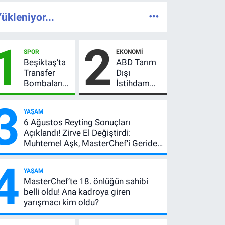
ükleniyor...
1
2
SPOR
EKONOMI
Beşiktaş’ta
ABD Tarım
Transfer
Dışı
Bombaları
İstihdam
Peş Peşe!
Verisi Altını
3
Adalı
Nasıl
YAŞAM
Vlahovic’i
Etkiler? Çok
6 Ağustos Reyting Sonuçları
Açıkladı, 5
Basit
Açıklandı! Zirve El Değiştirdi:
Yıldız Daha
Anlatımla
Muhtemel Aşk, MasterChef'i Geride
Listede
Rehber
Bıraktı
4
YAŞAM
MasterChef’te 18. önlüğün sahibi
belli oldu! Ana kadroya giren
yarışmacı kim oldu?