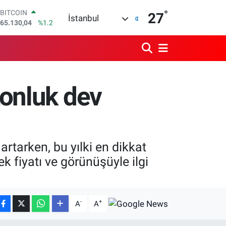
BITCOIN
°
27
İstanbul
65.130,04
%1.2
DOLAR
47,7106
%0.17
EURO
55,1652
%0.27
STERLİN
64,4046
%0.35
tonluk dev
GRAM ALTIN
6648.99
%2.59
BİST100
13.773
%-19
tarken, bu yılki en dikkat
k fiyatı ve görünüşüyle ilgi
-
+
A
A