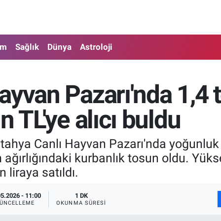
am
Sağlık
Dünya
Astroloji
ayvan Pazarı'nda 1,4 
n TL'ye alıcı buldu
hya Canlı Hayvan Pazarı'nda yoğunluk ar
 ağırlığındaki kurbanlık tosun oldu. Yükse
 liraya satıldı.
05.2026 - 11:00
1 DK
ÜNCELLEME
OKUNMA SÜRESI