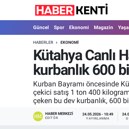
Güncel
Nöbetçi Eczaneler
Güncel
Spor
Ekonomi
Magazin
Yaş
Spor
Hava Durumu
HABERLER
EKONOMI
Kütahya Canlı H
Ekonomi
İstanbul Namaz Vakitleri
kurbanlık 600 bi
Magazin
Trafik Durumu
Yaşam
Süper Lig Puan Durumu ve Fikstür
Kurban Bayramı öncesinde Küta
çekici satış 1 ton 400 kilogram
Sağlık
Tüm Manşetler
çeken bu dev kurbanlık, 600 bin
Dünya
Son Dakika Haberleri
HABER MERKEZI
24.05.2026 - 10:49
24.
EDITÖR
YAYINLANMA
G
Astroloji
Haber Arşivi