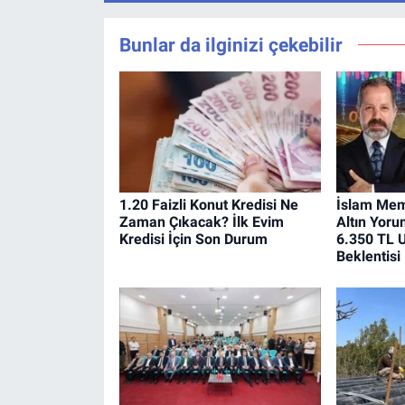
Bunlar da ilginizi çekebilir
1.20 Faizli Konut Kredisi Ne
İslam Mem
Zaman Çıkacak? İlk Evim
Altın Yoru
Kredisi İçin Son Durum
6.350 TL U
Beklentisi