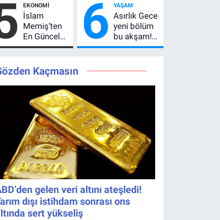
5
6
EKONOMI
YAŞAM
İslam
Asırlık Gece
Memiş’ten
yeni bölüm
En Güncel
bu akşam!
Altın
8. bölüm
Yorumu!
saat kaçta,
Gram Altın
TRT 1 canlı
Gözden Kaçmasın
İçin 6.350
nasıl izlenir?
TL Uyarısı,
Yıl Sonu
Beklentisi
Değişmedi
BD’den gelen veri altını ateşledi!
arım dışı istihdam sonrası ons
ltında sert yükseliş