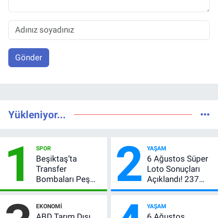
Gönder
Yükleniyor...
1
2
SPOR
YAŞAM
Beşiktaş’ta
6 Ağustos Süper
Transfer
Loto Sonuçları
Bombaları Peş
Açıklandı! 237
Peşe! Adalı
Milyon TL’lik
Vlahovic’i
Çekiliş
EKONOMI
YAŞAM
Açıkladı, 5 Yıldız
ABD Tarım Dışı
6 Ağustos