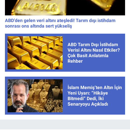
ABD’den gelen veri altını ateşledi! Tarım dışı istihdam
sonrası ons altında sert yükseliş
ABD Tarım Dışı İstihdam
Verisi Altını Nasıl Etkiler?
Çok Basit Anlatımla
Rehber
İslam Memiş’ten Altın İçin
Yeni Uyarı: “Hikâye
Bitmedi” Dedi, İki
Senaryoyu Açıkladı