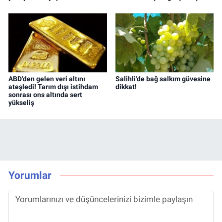
ABD’den gelen veri altını
Salihli'de bağ salkım güvesine
ateşledi! Tarım dışı istihdam
dikkat!
sonrası ons altında sert
yükseliş
Yorumlar