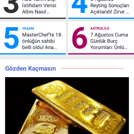
3
4
Daha Listede
İstihdam Verisi
Reyting Sonuçları
Altını Nasıl
Açıklandı! Zirve El
Etkiler? Çok Basit
Değiştirdi:
5
6
Anlatımla Rehber
Muhtemel Aşk,
YAŞAM
ASTROLOJI
MasterChef'i
MasterChef’te 18.
7 Ağustos Cuma
Geride Bıraktı
önlüğün sahibi
Günlük Burç
belli oldu! Ana
Yorumları: Ünlü
kadroya giren
Astrologlara Göre
yarışmacı kim
Aşk, Para ve
oldu?
Kariyerde Yeni
Gözden Kaçmasın
Dönem