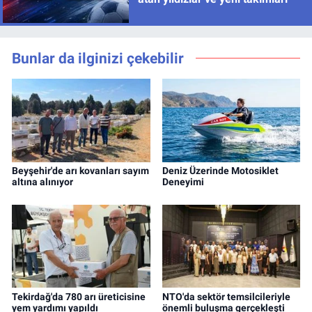
Bunlar da ilginizi çekebilir
Beyşehir'de arı kovanları sayım
Deniz Üzerinde Motosiklet
altına alınıyor
Deneyimi
Tekirdağ'da 780 arı üreticisine
NTO'da sektör temsilcileriyle
yem yardımı yapıldı
önemli buluşma gerçekleşti