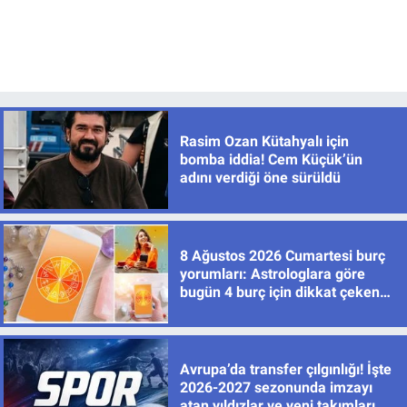
Rasim Ozan Kütahyalı için
bomba iddia! Cem Küçük’ün
adını verdiği öne sürüldü
8 Ağustos 2026 Cumartesi burç
yorumları: Astrologlara göre
bugün 4 burç için dikkat çeken
gelişmeler var
Avrupa’da transfer çılgınlığı! İşte
2026-2027 sezonunda imzayı
atan yıldızlar ve yeni takımları