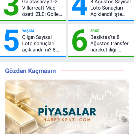
3
4
Galatasaray 1-2
8 Ağustos Sayısal
Villarreal | Maç
Loto Sonuçları
özeti İZLE: Goller
Açıklandı! İşte
peş peşe geldi,
Kazandıran 6
5
6
Okan Buruk
Numara
YAŞAM
SPOR
kırmızı kart gördü!
Çılgın Sayısal
Beşiktaş’ta 8
Loto sonuçları
Ağustos transfer
açıklandı mı? 8
hareketliliği!
Ağustos 2026
Yönetim 5 bölge
kazanan
için düğmeye
numaralar
bastı
Gözden Kaçmasın