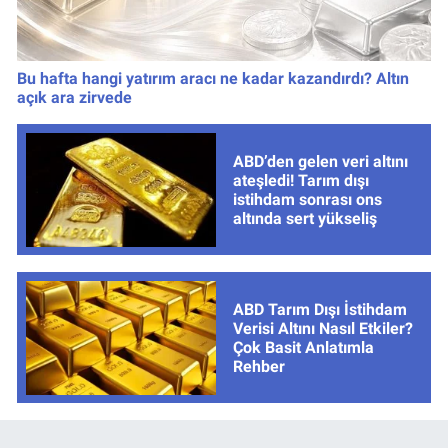
Bu hafta hangi yatırım aracı ne kadar kazandırdı? Altın
açık ara zirvede
ABD’den gelen veri altını
ateşledi! Tarım dışı
istihdam sonrası ons
altında sert yükseliş
ABD Tarım Dışı İstihdam
Verisi Altını Nasıl Etkiler?
Çok Basit Anlatımla
Rehber