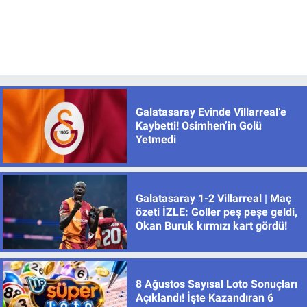
Galatasaray Evinde Villarreal’e
Kaybetti! Osimhen’in Golü
Yetmedi
Galatasaray 1-2 Villarreal | Maç
özeti İZLE: Goller peş peşe geldi,
Okan Buruk kırmızı kart gördü!
8 Ağustos Sayısal Loto Sonuçları
Açıklandı! İşte Kazandıran 6