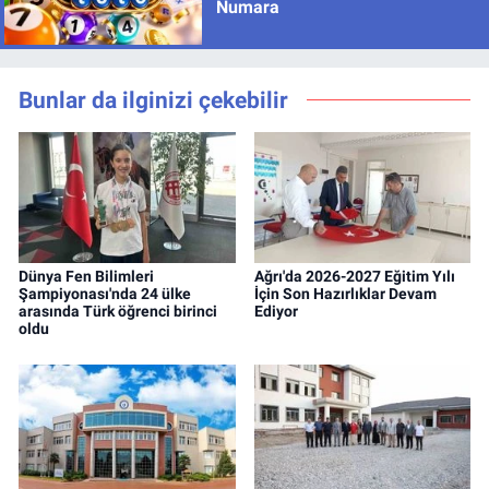
Numara
Bunlar da ilginizi çekebilir
Dünya Fen Bilimleri
Ağrı'da 2026-2027 Eğitim Yılı
Şampiyonası'nda 24 ülke
İçin Son Hazırlıklar Devam
arasında Türk öğrenci birinci
Ediyor
oldu