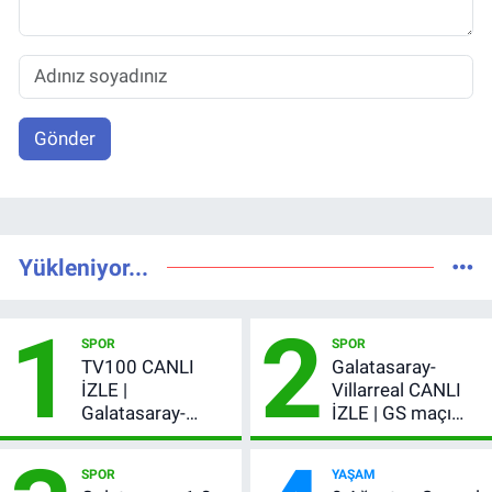
Gönder
Yükleniyor...
1
2
SPOR
SPOR
TV100 CANLI
Galatasaray-
İZLE |
Villarreal CANLI
Galatasaray-
İZLE | GS maçı
Villarreal maçı
hangi kanalda,
başladı! GS maçı
şifresiz mi?
SPOR
YAŞAM
şifresiz canlı yayın