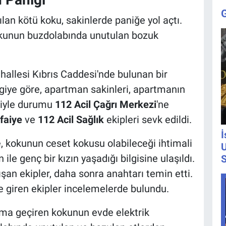
n kötü koku, sakinlerde paniğe yol açtı.
okunun buzdolabında unutulan bozuk
llesi Kıbrıs Caddesi'nde bulunan bir
lgiye göre, apartman sakinleri, apartmanın
niyle durumu
112 Acil Çağrı Merkezi
'ne
tfaiye
ve
112 Acil Sağlık
ekipleri sevk edildi.
İ
e, kokunun ceset kokusu olabileceği ihtimali
U
ile genç bir kızın yaşadığı bilgisine ulaşıldı.
S
an ekipler, daha sonra anahtarı temin etti.
ve giren ekipler incelemelerde bulundu.
rma geçiren kokunun evde elektrik