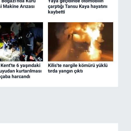
 Boğazı'nda Kuru
Yaya geçidinde otomobilin
i Makine Arızası
çarptığı Tansu Kaya hayatını
kaybetti
 Kent'te 6 yaşındaki
Kilis'te nargile kömürü yüklü
uyudan kurtarılması
tırda yangın çıktı
 çaba harcandı