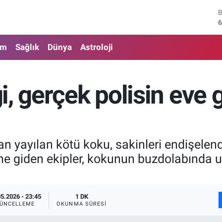
6
4
am
Sağlık
Dünya
Astroloji
5
6
, gerçek polisin eve 
6
1
yayılan kötü koku, sakinleri endişelendi
ine giden ekipler, kokunun buzdolabında 
05.2026 - 23:45
1 DK
ÜNCELLEME
OKUNMA SÜRESI