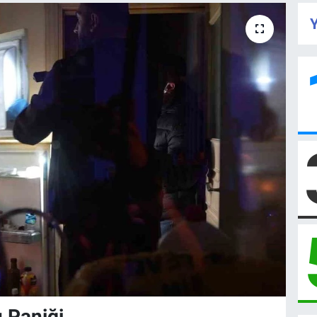
Y
 Paniği