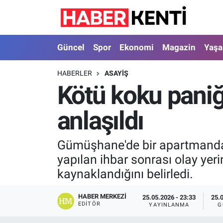
Güncel
Nöbetçi Eczaneler
Güncel
Spor
Ekonomi
Magazin
Yaş
Spor
Hava Durumu
HABERLER
ASAYIŞ
Kötü koku paniği
Ekonomi
İstanbul Namaz Vakitleri
anlaşıldı
Magazin
Trafik Durumu
Yaşam
Süper Lig Puan Durumu ve Fikstür
Gümüşhane'de bir apartmandan 
yapılan ihbar sonrası olay yer
Sağlık
Tüm Manşetler
kaynaklandığını belirledi.
Dünya
Son Dakika Haberleri
HABER MERKEZI
25.05.2026 - 23:33
25.
EDITÖR
YAYINLANMA
G
Astroloji
Haber Arşivi