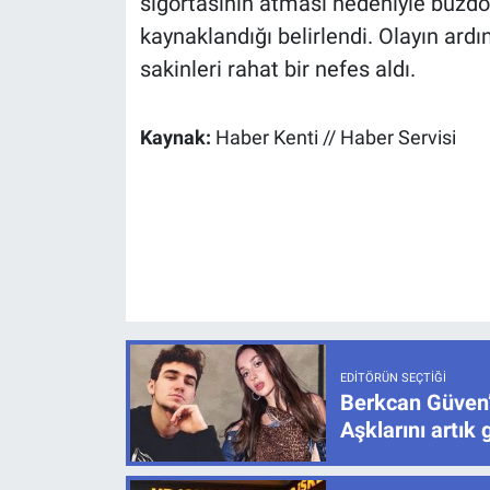
sigortasının atması nedeniyle buzdo
kaynaklandığı belirlendi. Olayın ar
sakinleri rahat bir nefes aldı.
Kaynak:
Haber Kenti // Haber Servisi
EDITÖRÜN SEÇTIĞI
Berkcan Güven’
Aşklarını artık 