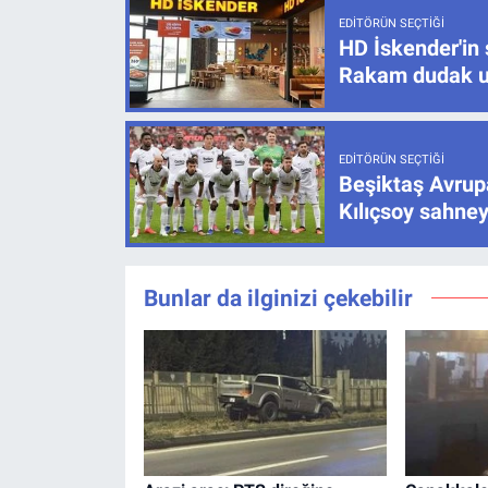
EDITÖRÜN SEÇTIĞI
HD İskender'in 
Rakam dudak u
EDITÖRÜN SEÇTIĞI
Beşiktaş Avrupa
Kılıçsoy sahney
Bunlar da ilginizi çekebilir