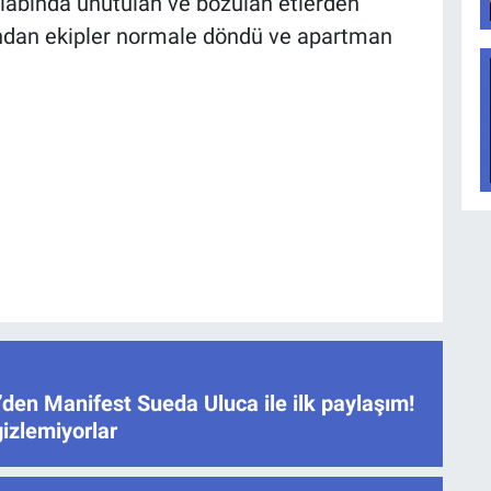
labında unutulan ve bozulan etlerden
dından ekipler normale döndü ve apartman
den Manifest Sueda Uluca ile ilk paylaşım!
gizlemiyorlar