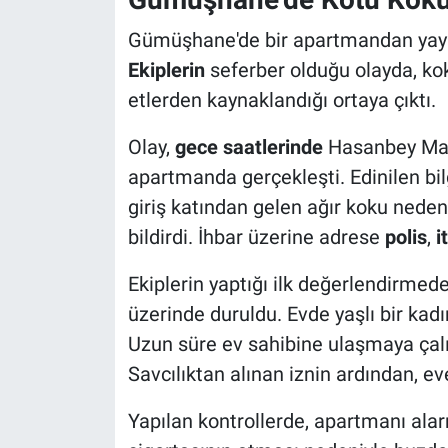
Gümüşhane'de bir apartmandan yayıla
Ekiplerin
seferber olduğu olayda, k
etlerden kaynaklandığı ortaya çıktı.
Olay,
gece saatlerinde
Hasanbey Maha
apartmanda gerçekleşti. Edinilen bi
giriş katından gelen ağır koku nede
bildirdi. İhbar üzerine adrese
polis
,
i
Ekiplerin yaptığı ilk değerlendirmed
üzerinde duruldu. Evde yaşlı bir kadın 
Uzun süre ev sahibine ulaşmaya çalış
Savcılıktan alınan iznin ardından, e
Yapılan kontrollerde, apartmanı ala