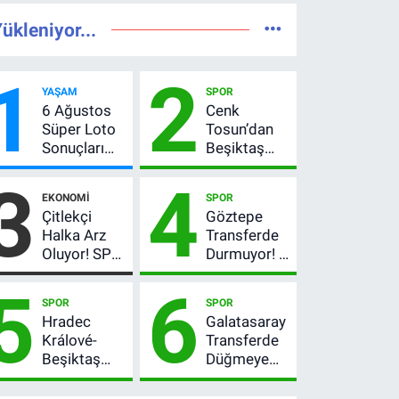
ükleniyor...
1
2
YAŞAM
SPOR
6 Ağustos
Cenk
Süper Loto
Tosun’dan
Sonuçları
Beşiktaş
Açıklandı!
açıklaması:
3
4
237 Milyon
“Ev” dedi,
EKONOMI
SPOR
TL’lik Çekiliş
asıl mesajı
Çitlekçi
Göztepe
satır
Halka Arz
Transferde
arasında
Oluyor! SPK
Durmuyor! 6
verdi
Onayladı:
İmza
5
6
Fiyatı, Lot
Sonrası Yeni
SPOR
SPOR
Sayısı ve
Hedefler
Hradec
Galatasaray
Talep
Belli Oldu
Králové-
Transferde
Toplama
Beşiktaş
Düğmeye
Tarihi
maçı hangi
Bastı! Leao,
kanalda?
Camavinga