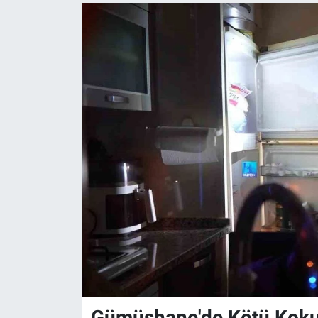
Gümüşhane'de Kötü Koku