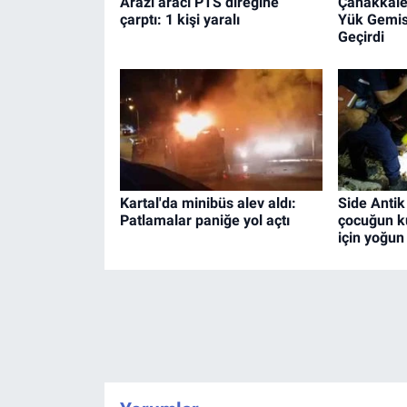
Arazi aracı PTS direğine
Çanakkale
çarptı: 1 kişi yaralı
Yük Gemis
Geçirdi
Kartal'da minibüs alev aldı:
Side Antik
Patlamalar paniğe yol açtı
çocuğun k
için yoğun