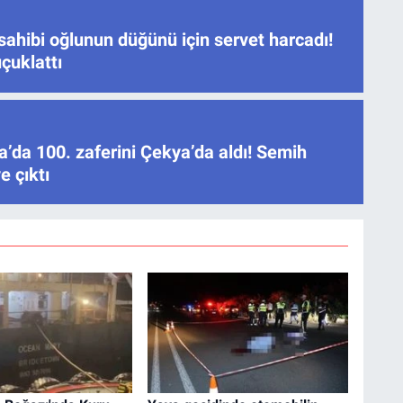
sahibi oğlunun düğünü için servet harcadı!
çuklattı
’da 100. zaferini Çekya’da aldı! Semih
e çıktı