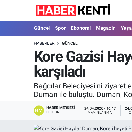
Güncel
Nöbetçi Eczaneler
Güncel
Spor
Ekonomi
Magazin
Yaş
Spor
Hava Durumu
HABERLER
GÜNCEL
Kore Gazisi Hay
Ekonomi
İstanbul Namaz Vakitleri
karşıladı
Magazin
Trafik Durumu
Yaşam
Süper Lig Puan Durumu ve Fikstür
Bağcılar Belediyesi'ni ziyaret 
Duman ile buluştu. Duman, Kore
Sağlık
Tüm Manşetler
HABER MERKEZI
24.04.2026 - 16:17
24.
Dünya
Son Dakika Haberleri
EDITÖR
YAYINLANMA
G
Astroloji
Haber Arşivi