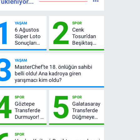
ükleniyor...
1
2
YAŞAM
SPOR
6 Ağustos
Cenk
Süper Loto
Tosun’dan
Sonuçları
Beşiktaş
Açıklandı!
açıklaması:
3
237 Milyon
“Ev” dedi,
YAŞAM
TL’lik Çekiliş
asıl mesajı
MasterChef’te 18. önlüğün sahibi
satır
belli oldu! Ana kadroya giren
arasında
yarışmacı kim oldu?
verdi
4
5
SPOR
SPOR
Göztepe
Galatasaray
Transferde
Transferde
Durmuyor! 6
Düğmeye
İmza
Bastı! Leao,
Sonrası Yeni
Camavinga
SPOR
Hedefler
ve