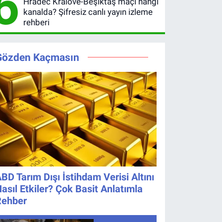
6
Hradec Králové-Beşiktaş maçı hangi
Belli Oldu
Pavard’da
kanalda? Şifresiz canlı yayın izleme
Son Durum
rehberi
Gözden Kaçmasın
BD Tarım Dışı İstihdam Verisi Altını
asıl Etkiler? Çok Basit Anlatımla
Rehber