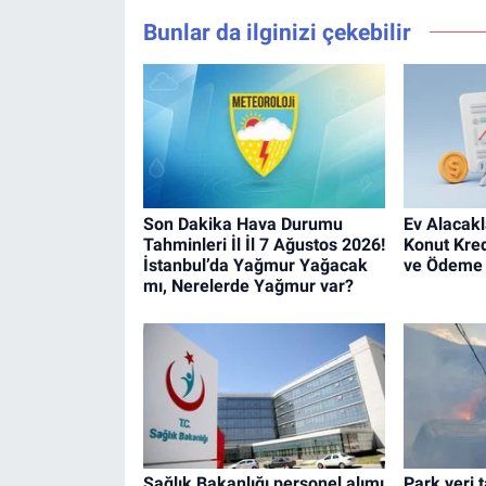
Bunlar da ilginizi çekebilir
Son Dakika Hava Durumu
Ev Alacakl
Tahminleri İl İl 7 Ağustos 2026!
Konut Kred
İstanbul’da Yağmur Yağacak
ve Ödeme 
mı, Nerelerde Yağmur var?
Sağlık Bakanlığı personel alımı
Park yeri 