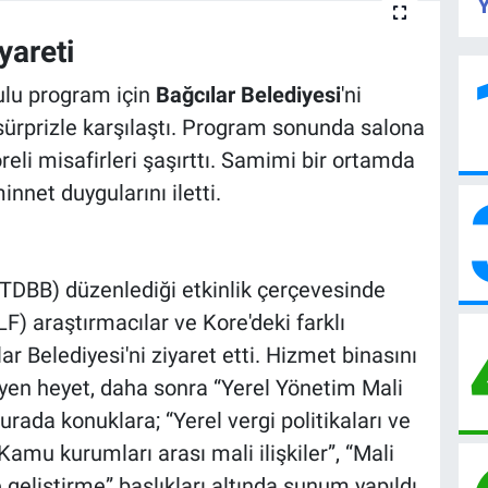
Y
yareti
ulu program için
Bağcılar Belediyesi
'ni
 sürprizle karşılaştı. Program sonunda salona
oreli misafirleri şaşırttı. Samimi bir ortamda
nnet duygularını iletti.
 (TDBB) düzenlediği etkinlik çerçevesinde
LF) araştırmacılar ve Kore'deki farklı
r Belediyesi'ni ziyaret etti. Hizmet binasını
eyen heyet, daha sonra “Yerel Yönetim Mali
rada konuklara; “Yerel vergi politikaları ve
“Kamu kurumları arası mali ilişkiler”, “Mali
geliştirme” başlıkları altında sunum yapıldı.