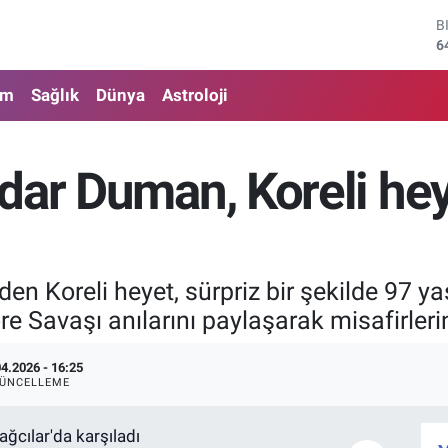
B
6
D
4
am
Sağlık
Dünya
Astroloji
E
5
S
6
dar Duman, Koreli hey
G
6
B
1
eden Koreli heyet, sürpriz bir şekilde 97 
 Savaşı anılarını paylaşarak misafirleri
04.2026 - 16:25
ÜNCELLEME