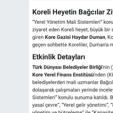
Koreli Heyetin Bağcılar Zi
“Yerel Yönetim Mali Sistemleri” kon
ziyaret eden Koreli heyet, büyük bir
giren
Kore Gazisi Haydar Duman
, K
geçen sohbette Koreliler, Duman'a mi
Etkinlik Detayları
Türk Dünyası Belediyeler Birliği
'nin
Kore Yerel Finans Enstitüsü
'nden (K
belediyelerden mali uzmanlar Bağcıla
dolaşarak çalışmaları yerinde incel
Sistemleri” konulu sunuma katıldı. Bu
yasal çevre”, “Yerel gelir yönetimi”, 
yönetim ve bütçeleme” ile “Kapasite 