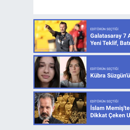
EDITÖRÜN SEÇTIĞI
Galatasaray 7 
Yeni Teklif, B
EDITÖRÜN SEÇTIĞI
Kübra Süzgün'ün
EDITÖRÜN SEÇTIĞI
İslam Memiş'ten
Dikkat Çeken U